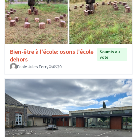
Bien-être à l'école: osons l'école
Soumis au
vote
dehors
Ecole Jules Ferry
0
0