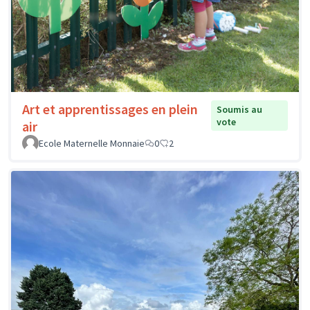
Art et apprentissages en plein
Soumis au
vote
air
Ecole Maternelle Monnaie
0
2