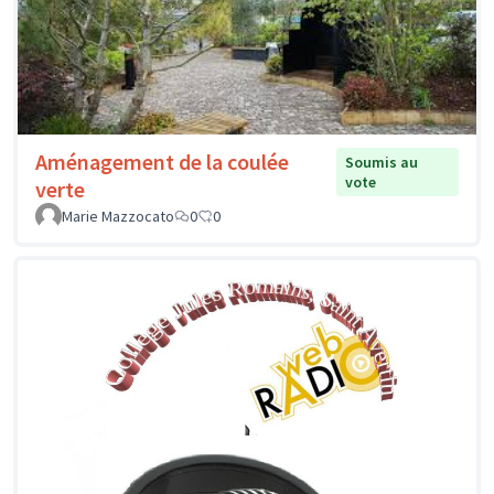
Aménagement de la coulée
Soumis au
vote
verte
Marie Mazzocato
0
0