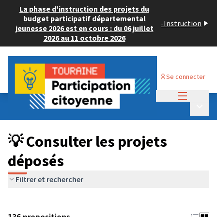
La phase d'instruction des projets du
budget participatif départemental
-
Instruction
jeunesse 2026 est en cours : du 06 juillet
2026 au 11 octobre 2026
Se connecter
Menu princi
Budget Participatif JEUNESSE 2024
/
Menu p
💡 Consulter les projets déposés
💡 Consulter les projets
déposés
Filtrer et rechercher
136 propositions