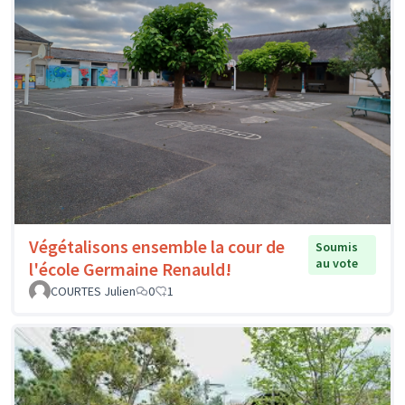
Végétalisons ensemble la cour de
Soumis
au vote
l'école Germaine Renauld!
COURTES Julien
0
1