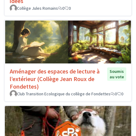
idées
Collège Jules Romains
0
0
Aménager des espaces de lecture à
Soumis
au vote
l’extérieur (Collège Jean Roux de
Fondettes)
Club Transition Ecologique du collège de Fondettes
0
0