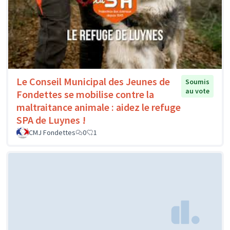
Le Conseil Municipal des Jeunes de
Soumis
au vote
Fondettes se mobilise contre la
maltraitance animale : aidez le refuge
SPA de Luynes !
CMJ Fondettes
0
1