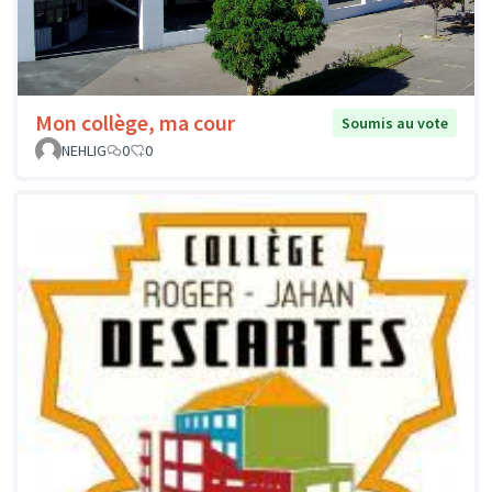
Mon collège, ma cour
Soumis au vote
NEHLIG
0
0