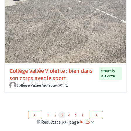
Collège Vallée Violette : bien dans
Soumis
au vote
son corps avec le sport
Collège Vallée Violette
0
1
1
2
3
4
5
6
Résultats par page :
25