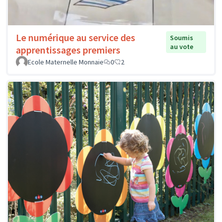
Le numérique au service des
Soumis
au vote
apprentissages premiers
Ecole Maternelle Monnaie
0
2