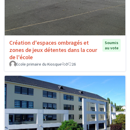
Création d'espaces ombragés et
Soumis
au vote
zones de jeux détentes dans la cour
de l'école
Ecole primaire du Kiosque
0
26