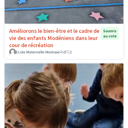
Améliorons le bien-être et le cadre de
Soumis
au vote
vie des enfants Modéniens dans leur
cour de récréation
Ecole Maternelle Monnaie
0
2