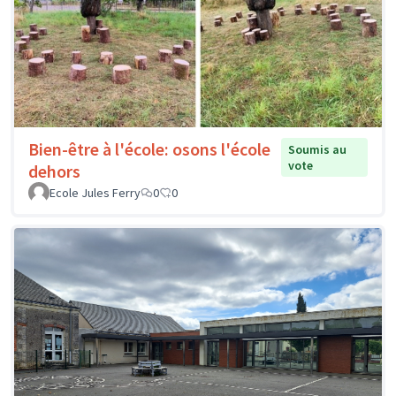
Bien-être à l'école: osons l'école
Soumis au
vote
dehors
Ecole Jules Ferry
0
0