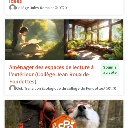
idées
Collège Jules Romains
0
0
Aménager des espaces de lecture à
Soumis
au vote
l’extérieur (Collège Jean Roux de
Fondettes)
Club Transition Ecologique du collège de Fondettes
0
0