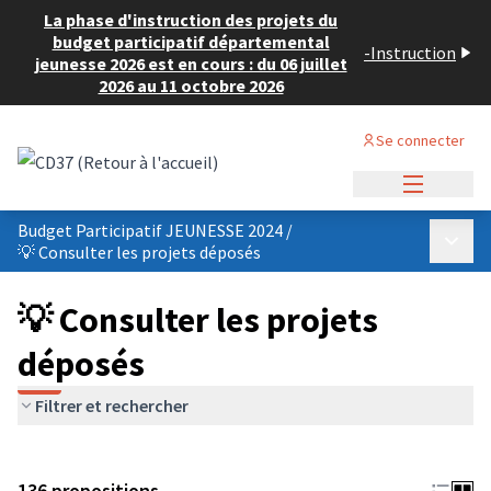
La phase d'instruction des projets du
budget participatif départemental
-
Instruction
jeunesse 2026 est en cours : du 06 juillet
2026 au 11 octobre 2026
Se connecter
Menu princi
Budget Participatif JEUNESSE 2024
/
Menu p
💡 Consulter les projets déposés
💡 Consulter les projets
déposés
Filtrer et rechercher
136 propositions