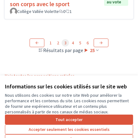
au vote
son corps avec le sport
Collège Vallée Violette
0
1
1
2
3
4
5
6
Résultats par page :
25
Voir toutes les propositions retirées
Informations sur les cookies utilisés sur le site web
Nous utilisons des cookies sur notre site Web pour améliorer la
Conditions d'utilisation
performance et les contenus du site. Les cookies nous permettent
Paramètres des cookies
de fournir une expérience utilisateur et un contenu plus
CD37 sur X
CD37 sur Facebook
CD37 sur Instagram
CD37 sur YouTube
personnalisés à partir de nos canaux de médias sociaux.
(Lien externe)
(Lien externe)
(Lien externe)
(Lien externe)
Tout accepter
Accepter seulement les cookies essentiels
Licence Cre
(Lien extern