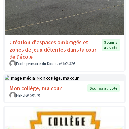
Création d'espaces ombragés et
Soumis
au vote
zones de jeux détentes dans la cour
de l'école
Ecole primaire du Kiosque
0
26
Mon collège, ma cour
Soumis au vote
NEHLIG
0
0