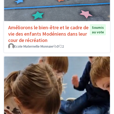
Améliorons le bien-être et le cadre de
Soumis
au vote
vie des enfants Modéniens dans leur
cour de récréation
Ecole Maternelle Monnaie
0
2