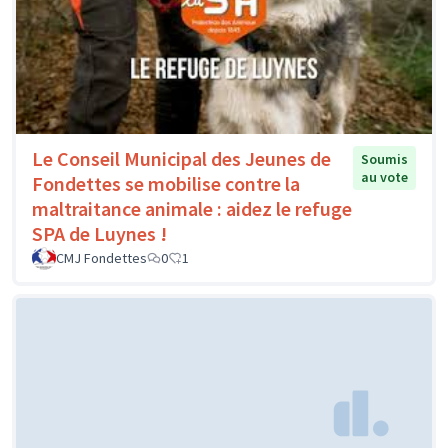
Le Conseil Municipal des Jeunes de
Soumis
au vote
Fondettes se mobilise contre la
maltraitance animale : aidez le refuge
SPA de Luynes !
CMJ Fondettes
0
1