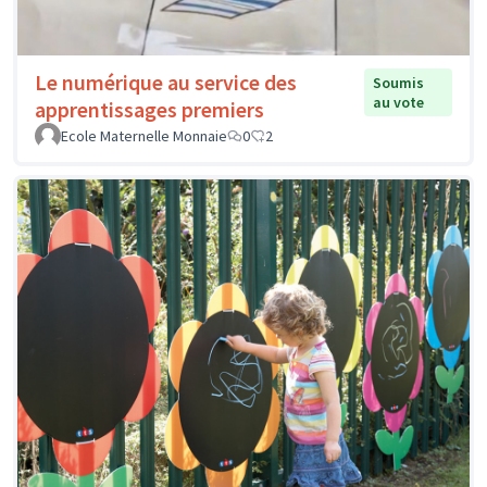
Le numérique au service des
Soumis
au vote
apprentissages premiers
Ecole Maternelle Monnaie
0
2