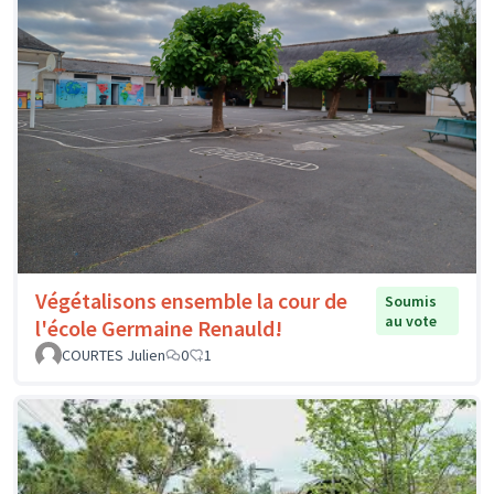
Végétalisons ensemble la cour de
Soumis
au vote
l'école Germaine Renauld!
COURTES Julien
0
1