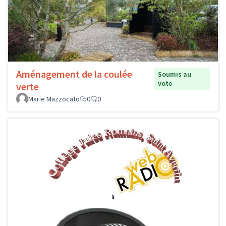
Aménagement de la coulée
Soumis au
vote
verte
Marie Mazzocato
0
0