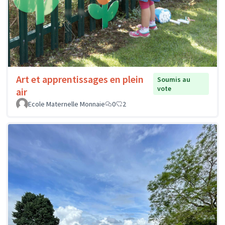
Art et apprentissages en plein
Soumis au
vote
air
Ecole Maternelle Monnaie
0
2