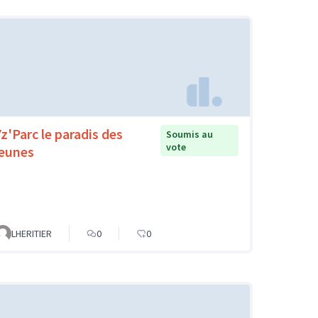
Yz'Parc le paradis des
Soumis au
vote
jeunes
LHERITIER
0
0