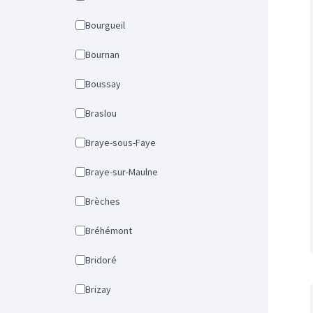
Bourgueil
Bournan
Boussay
Braslou
Braye-sous-Faye
Braye-sur-Maulne
Brèches
Bréhémont
Bridoré
Brizay