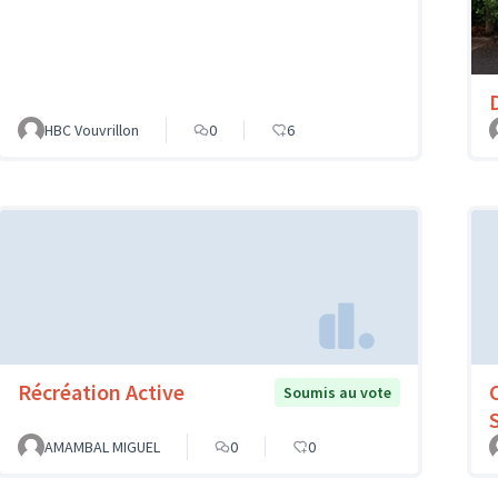
HBC Vouvrillon
0
6
Récréation Active
Soumis au vote
AMAMBAL MIGUEL
0
0