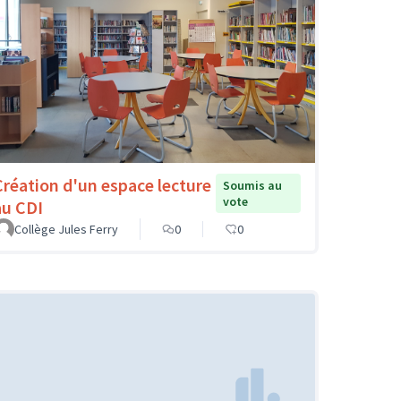
Création d'un espace lecture
Soumis au
vote
au CDI
Collège Jules Ferry
0
0