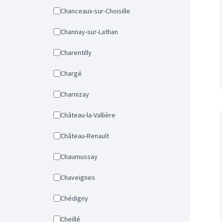
Chanceaux-sur-Choisille
Channay-sur-Lathan
Charentilly
Chargé
Charnizay
Château-la-Vallière
Château-Renault
Chaumussay
Chaveignes
Chédigny
Cheillé