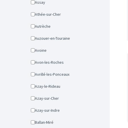
Assay
Athée-sur-Cher
Autrèche
Auzouer-en-Touraine
Avoine
Avon-les-Roches
Avrillé-les-Ponceaux
Azay-le-Rideau
Azay-sur-Cher
Azay-sur-Indre
Ballan-Miré