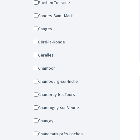
Bueil-en-Touraine
Candes-Saint-Martin
Cangey
Céré-la-Ronde
Cerelles
Chambon
Chambourg-sur-Indre
Chambray-lès-Tours
Champigny-sur-Veude
Chançay
Chanceaux-près-Loches