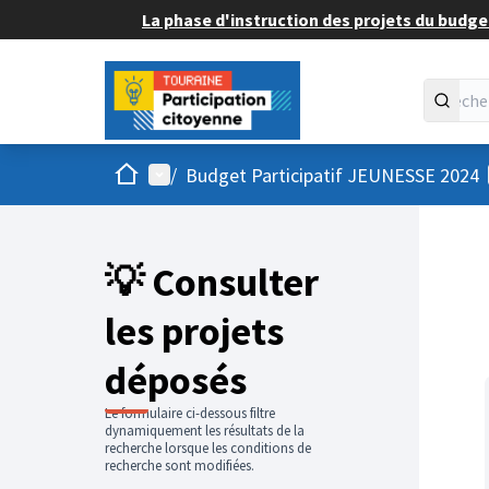
La phase d'instruction des projets du budget
Accueil
Menu principal
/
Budget Participatif JEUNESSE 2024
💡 Consulter
les projets
déposés
Le formulaire ci-dessous filtre
dynamiquement les résultats de la
recherche lorsque les conditions de
recherche sont modifiées.