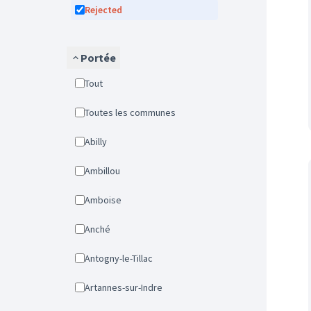
Rejected
Portée
Tout
Toutes les communes
Abilly
Ambillou
Amboise
Anché
Antogny-le-Tillac
Artannes-sur-Indre