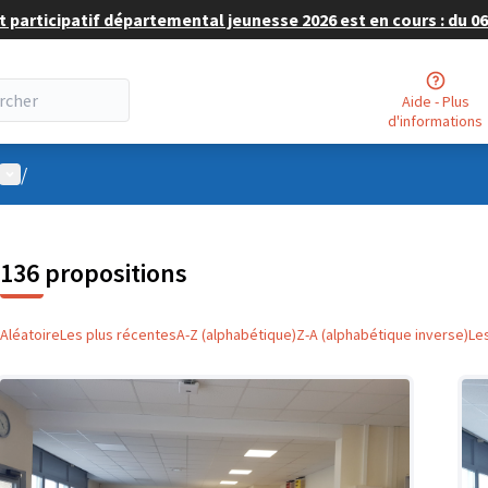
 participatif départemental jeunesse 2026 est en cours : du 06 
Aide - Plus
d'informations
Menu utilisateur
/
136 propositions
Aléatoire
Les plus récentes
A-Z (alphabétique)
Z-A (alphabétique inverse)
Le