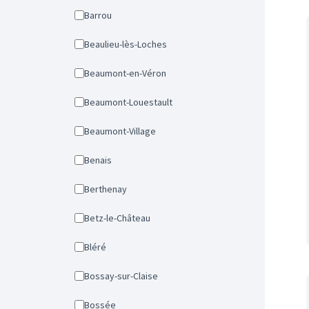
Barrou
Beaulieu-lès-Loches
Beaumont-en-Véron
Beaumont-Louestault
Beaumont-Village
Benais
Berthenay
Betz-le-Château
Bléré
Bossay-sur-Claise
Bossée