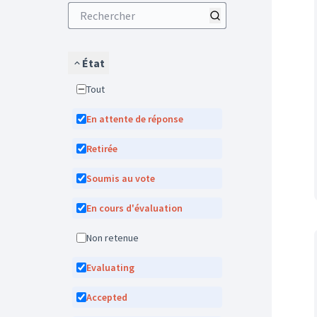
État
Tout
En attente de réponse
Retirée
Soumis au vote
En cours d'évaluation
Non retenue
Evaluating
Accepted