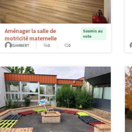
Aménager la salle de
Soumis au
vote
motricité maternelle
ISAMBERT
0
0