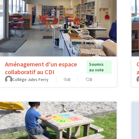
Aménagement d'un espace
Soumis
au vote
collaboratif au CDI
Collège Jules Ferry
0
0