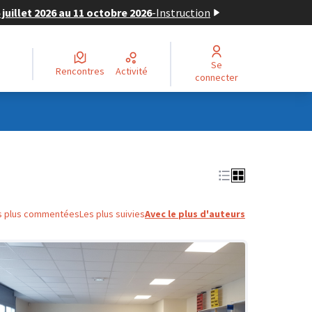
juillet 2026 au 11 octobre 2026
-
Instruction
Se
Rencontres
Activité
connecter
s plus commentées
Les plus suivies
Avec le plus d'auteurs