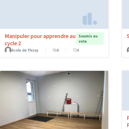
Manipuler pour apprendre au
Soumis au
vote
cycle 2
école de Thizay
0
0