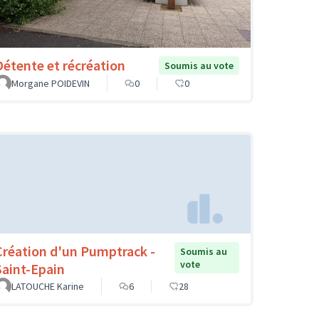
Détente et récréation
Soumis au vote
Morgane POIDEVIN
0
0
Création d'un Pumptrack -
Soumis au
vote
Saint-Epain
LATOUCHE Karine
6
28