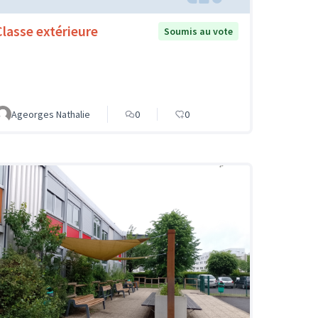
Classe extérieure
Soumis au vote
Ageorges Nathalie
0
0