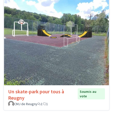
Un skate-park pour tous à
Soumis au
vote
Reugny
CMJ de Reugny
1
1