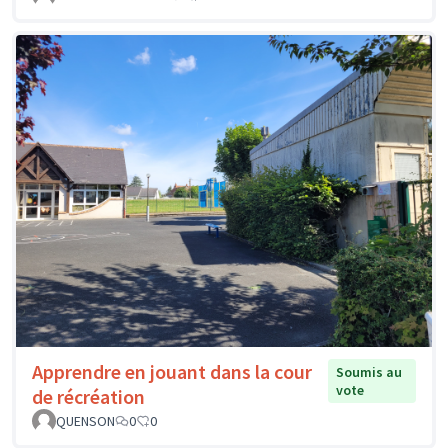
Apprendre en jouant dans la cour
Soumis au
vote
de récréation
QUENSON
0
0