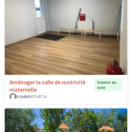
Aménager la salle de motricité
Soumis au
vote
maternelle
ISAMBERT
0
0