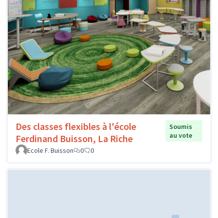
Des classes flexibles à l'école
Soumis
au vote
Ferdinand Buisson, La Riche
Ecole F. Buisson
0
0