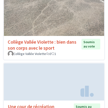
Collège Vallée Violette : bien dans
Soumis
au vote
son corps avec le sport
Collège Vallée Violette
0
1
Une cour de récréation
Soumis au