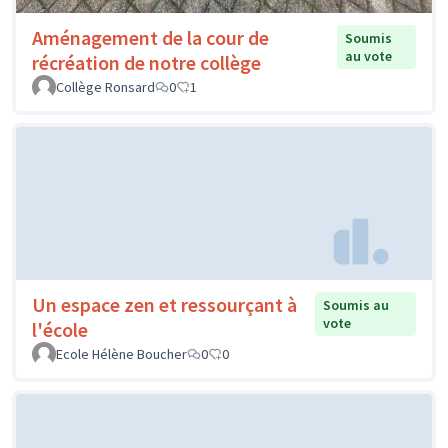
Aménagement de la cour de
Soumis
au vote
récréation de notre collège
Collège Ronsard
0
1
Un espace zen et ressourçant à
Soumis au
vote
l'école
Ecole Hélène Boucher
0
0