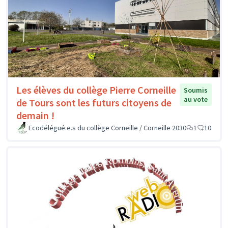
Les élèves du collège Pierre Corneille
Soumis
au vote
de Tours sont les futurs citoyens de
demain !
Ecodélégué.e.s du collège Corneille / Corneille 2030
1
10