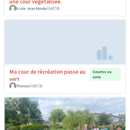
une cour végétalisée.
Ecole Jean Moulin
0
0
Ma cour de récréation passe au
Soumis au
vote
vert
Thomas
0
0