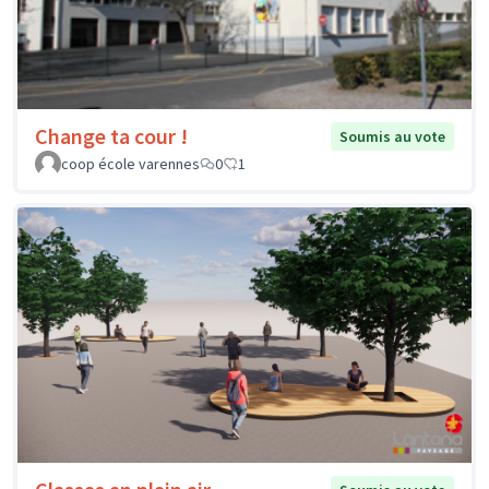
Change ta cour !
Soumis au vote
coop école varennes
0
1