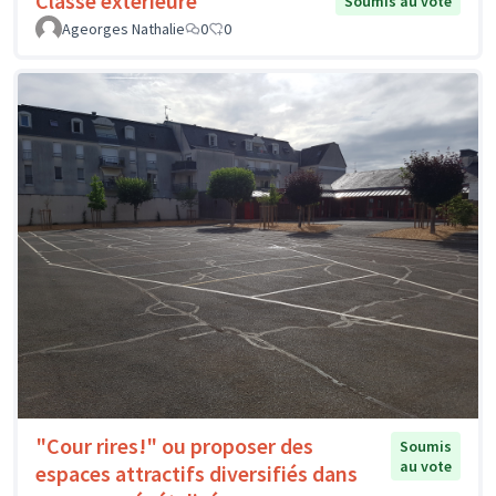
Classe extérieure
Soumis au vote
Ageorges Nathalie
0
0
"Cour rires!" ou proposer des
Soumis
au vote
espaces attractifs diversifiés dans