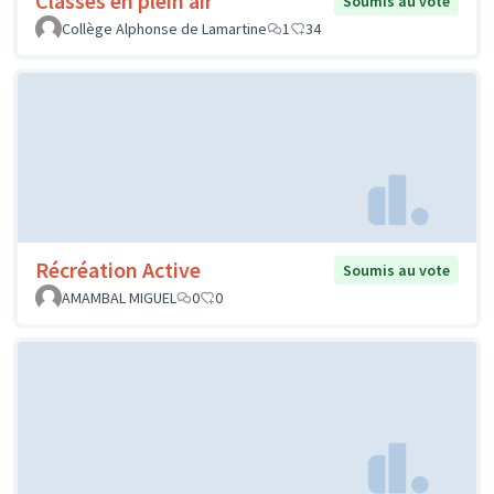
Classes en plein air
Soumis au vote
Collège Alphonse de Lamartine
1
34
Récréation Active
Soumis au vote
AMAMBAL MIGUEL
0
0