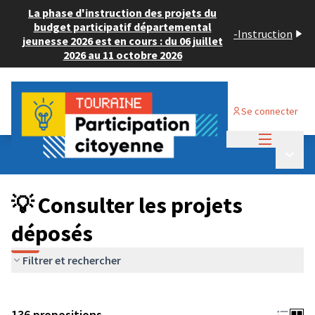
La phase d'instruction des projets du
budget participatif départemental
-
Instruction
jeunesse 2026 est en cours : du 06 juillet
2026 au 11 octobre 2026
Se connecter
Menu princi
Budget Participatif JEUNESSE 2024
/
Menu p
💡 Consulter les projets déposés
💡 Consulter les projets
déposés
Filtrer et rechercher
136 propositions