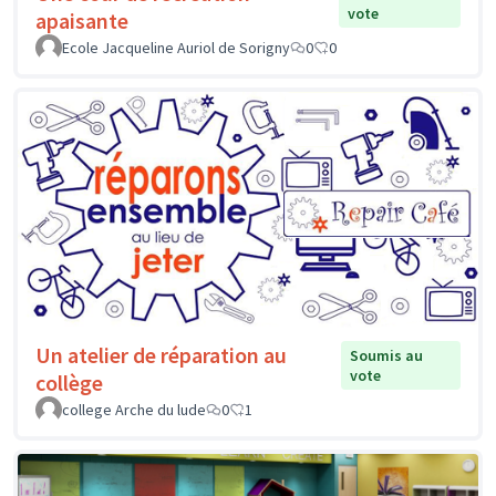
vote
apaisante
Ecole Jacqueline Auriol de Sorigny
0
0
Un atelier de réparation au
Soumis au
vote
collège
college Arche du lude
0
1