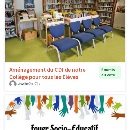
Aménagement du CDI de notre
Soumis
au vote
Collège pour tous les Elèves
Gibelin
0
2