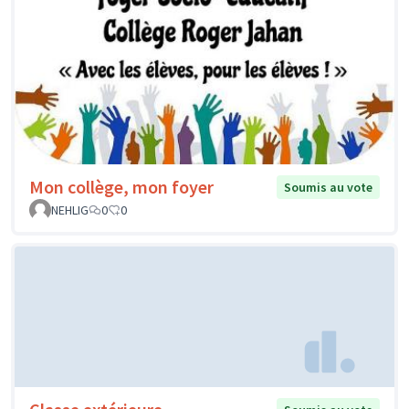
Mon collège, mon foyer
Soumis au vote
NEHLIG
0
0