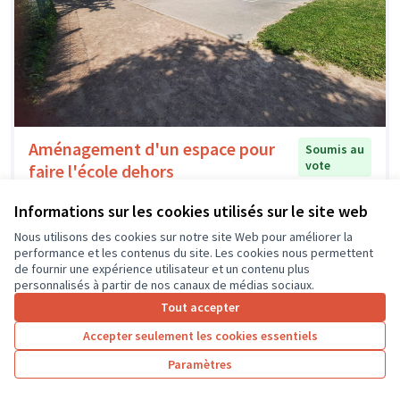
Aménagement d'un espace pour
Soumis au
vote
faire l'école dehors
Lorent-attia Emma
0
0
Informations sur les cookies utilisés sur le site web
Nous utilisons des cookies sur notre site Web pour améliorer la
performance et les contenus du site. Les cookies nous permettent
de fournir une expérience utilisateur et un contenu plus
personnalisés à partir de nos canaux de médias sociaux.
Tout accepter
Accepter seulement les cookies essentiels
Paramètres
Pour une cour sportive et ludique
Soumis au