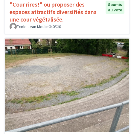
"Cour rires!" ou proposer des
Soumis
au vote
espaces attractifs diversifiés dans
une cour végétalisée.
Ecole Jean Moulin
0
0