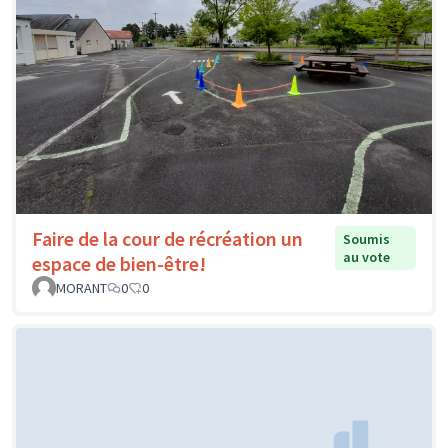
Faire de la cour de récréation un
Soumis
au vote
espace de bien-être!
MORANT
0
0