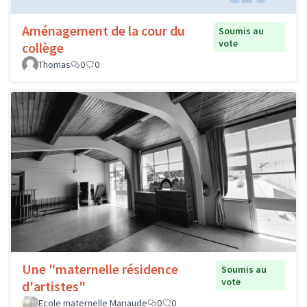
Aménagement de la cour du
Soumis au
vote
collège
Thomas
0
0
Une "maternelle résidence
Soumis au
vote
d'artistes"
Ecole maternelle Mariaude
0
0