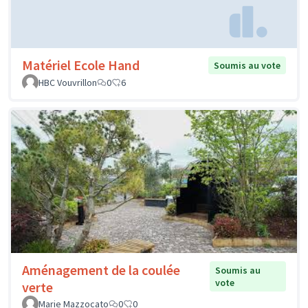
Matériel Ecole Hand
Soumis au vote
HBC Vouvrillon
0
6
Aménagement de la coulée
Soumis au
vote
verte
Marie Mazzocato
0
0