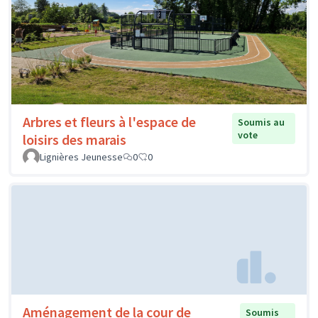
Arbres et fleurs à l'espace de
Soumis au
vote
loisirs des marais
Lignières Jeunesse
0
0
Aménagement de la cour de
Soumis