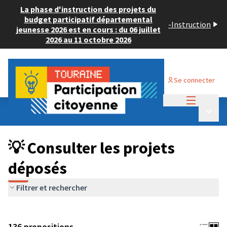
La phase d'instruction des projets du
budget participatif départemental
-
Instruction
jeunesse 2026 est en cours : du 06 juillet
2026 au 11 octobre 2026
Se connecter
Menu princi
Budget Participatif JEUNESSE 2024
/
Menu p
💡 Consulter les projets déposés
💡 Consulter les projets
déposés
Filtrer et rechercher
136 propositions