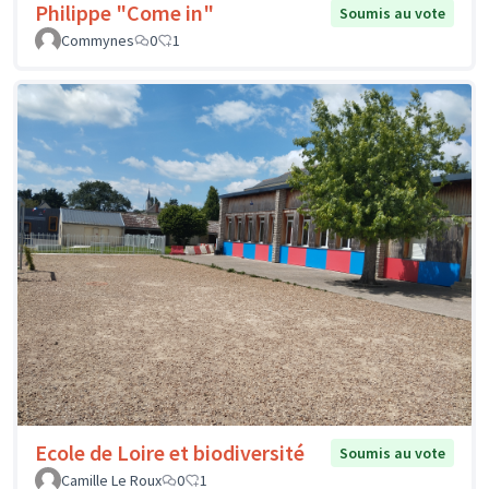
Philippe "Come in"
Soumis au vote
Commynes
0
1
Ecole de Loire et biodiversité
Soumis au vote
Camille Le Roux
0
1