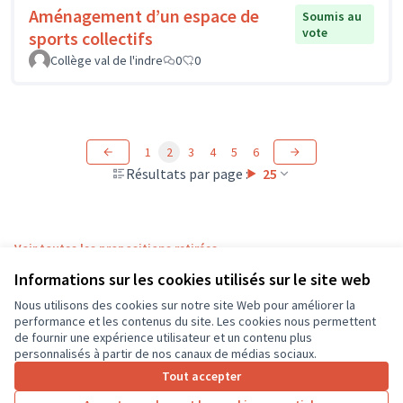
Aménagement d’un espace de
Soumis au
vote
sports collectifs
Collège val de l'indre
0
0
1
2
3
4
5
6
Résultats par page :
25
Voir toutes les propositions retirées
Informations sur les cookies utilisés sur le site web
Nous utilisons des cookies sur notre site Web pour améliorer la
Conditions d'utilisation
performance et les contenus du site. Les cookies nous permettent
Paramètres des cookies
de fournir une expérience utilisateur et un contenu plus
CD37 sur X
CD37 sur Facebook
CD37 sur Instagram
CD37 sur YouTube
personnalisés à partir de nos canaux de médias sociaux.
(Lien externe)
(Lien externe)
(Lien externe)
(Lien externe)
Tout accepter