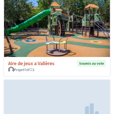
Aire de jeux a Vallères
Soumis au vote
Projet
0
2