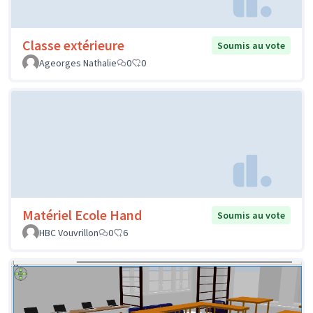
Classe extérieure
Soumis au vote
Ageorges Nathalie
0
0
Matériel Ecole Hand
Soumis au vote
HBC Vouvrillon
0
6