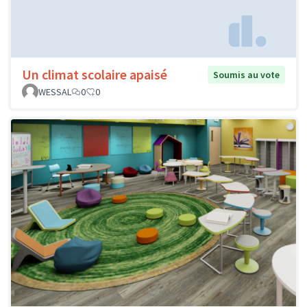
Un climat scolaire apaisé
Soumis au vote
WESSAL
0
0