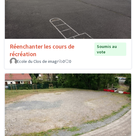
Réenchanter les cours de
Soumis au
vote
récréation
Ecole du Clos de imagr
0
0