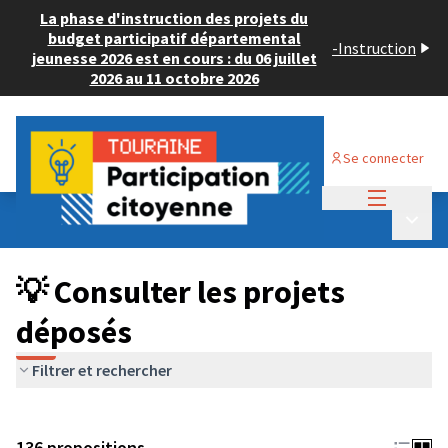
La phase d'instruction des projets du
budget participatif départemental
-
Instruction
jeunesse 2026 est en cours : du 06 juillet
2026 au 11 octobre 2026
Se connecter
Menu princi
Budget Participatif JEUNESSE 2024
/
Menu p
💡 Consulter les projets déposés
💡 Consulter les projets
déposés
Filtrer et rechercher
136 propositions