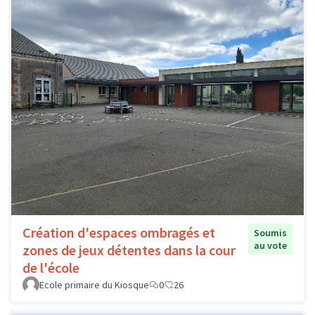
Création d'espaces ombragés et
Soumis
au vote
zones de jeux détentes dans la cour
de l'école
Ecole primaire du Kiosque
0
26