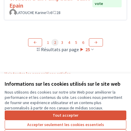
vote
Epain
LATOUCHE Karine
6
28
1
2
3
4
5
6
Résultats par page :
25
Voir toutes les propositions retirées
Informations sur les cookies utilisés sur le site web
Nous utilisons des cookies sur notre site Web pour améliorer la
Conditions d'utilisation
performance et les contenus du site. Les cookies nous permettent
Paramètres des cookies
de fournir une expérience utilisateur et un contenu plus
CD37 sur X
CD37 sur Facebook
CD37 sur Instagram
CD37 sur YouTube
personnalisés à partir de nos canaux de médias sociaux.
(Lien externe)
(Lien externe)
(Lien externe)
(Lien externe)
Tout accepter
Accepter seulement les cookies essentiels
Licence Cre
(Lien extern