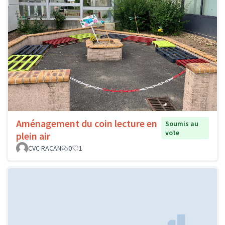
Aménagement du coin lecture en
Soumis au
vote
plein air
CVC RACAN
0
1