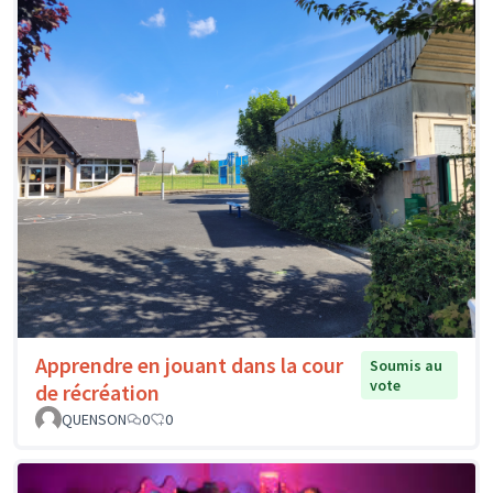
Apprendre en jouant dans la cour
Soumis au
vote
de récréation
QUENSON
0
0