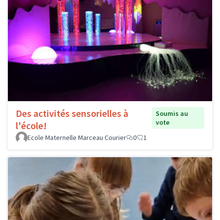
Des activités sensorielles à
Soumis au
vote
l'école!
Ecole Maternelle Marceau Courier
0
1