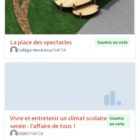
La place des spectacles
Soumis au vote
Collège Montrésor
0
0
Vivre et entretenir un climat scolaire
Soumis
au vote
serein : l’affaire de tous !
ASDEC
0
0