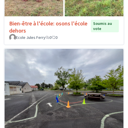
Bien-être à l'école: osons l'école
Soumis au
vote
dehors
Ecole Jules Ferry
0
0