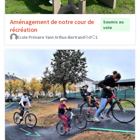
Aménagement de notre cour de
Soumis au
vote
récréation
Ecole Primaire Yann Arthus-Bertrand
0
1