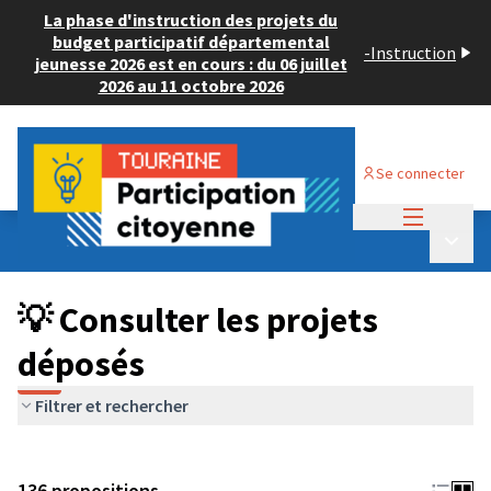
La phase d'instruction des projets du
budget participatif départemental
-
Instruction
jeunesse 2026 est en cours : du 06 juillet
2026 au 11 octobre 2026
Se connecter
Menu princi
Budget Participatif JEUNESSE 2024
/
Menu p
💡 Consulter les projets déposés
💡 Consulter les projets
déposés
Filtrer et rechercher
136 propositions