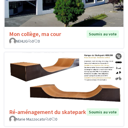
Mon collège, ma cour
Soumis au vote
NEHLIG
0
0
Ré-aménagement du skatepark
Soumis au vote
Marie Mazzocato
0
0