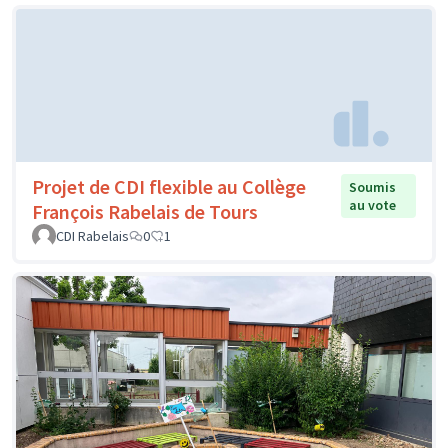
Projet de CDI flexible au Collège
Soumis
au vote
François Rabelais de Tours
CDI Rabelais
0
1