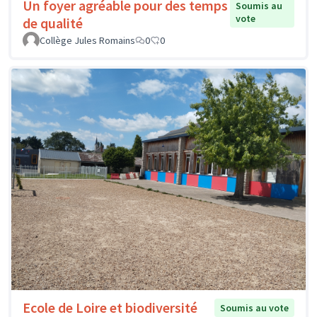
Un foyer agréable pour des temps
Soumis au
vote
de qualité
Collège Jules Romains
0
0
Ecole de Loire et biodiversité
Soumis au vote