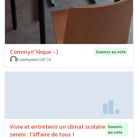
Commyn'tèque :-)
Soumis au vote
Commynes
0
0
Vivre et entretenir un climat scolaire
Soumis
au vote
serein : l’affaire de tous !