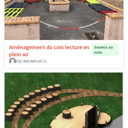
Aménagement du coin lecture en
Soumis au
vote
plein air
CVC RACAN
0
1