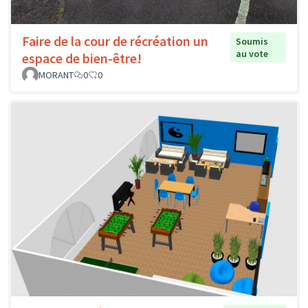
Faire de la cour de récréation un
Soumis
au vote
espace de bien-être!
MORANT
0
0