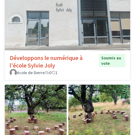
Développons le numérique à
Soumis au
vote
l'école Sylvie Joly
école de Dierre
0
1