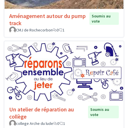
Aménagement autour du pump
Soumis au
vote
track
CMJ de Rochecorbon
0
1
Un atelier de réparation au
Soumis au
vote
collège
college Arche du lude
0
1