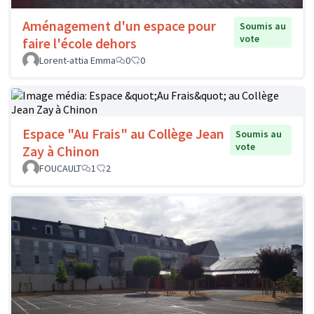
Aménagement d'un espace pour
Soumis au
vote
faire l'école dehors
Lorent-attia Emma
0
0
Espace "Au Frais" au Collège Jean
Soumis au
vote
Zay à Chinon
FOUCAULT
1
2