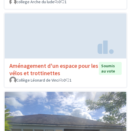
college Arche du lude
0
1
Aménagement d'un espace pour les
Soumis
au vote
vélos et trottinettes
Collège Léonard de Vinci
0
1