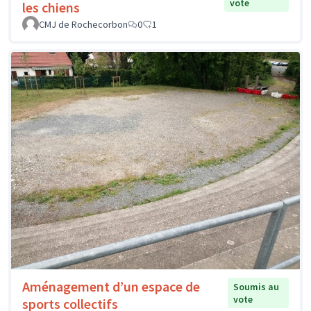
vote
les chiens
CMJ de Rochecorbon
0
1
Aménagement d’un espace de
Soumis au
vote
sports collectifs