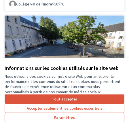
Collège val de l'indre
0
0
Informations sur les cookies utilisés sur le site web
Nous utilisons des cookies sur notre site Web pour améliorer la
performance et les contenus du site. Les cookies nous permettent
de fournir une expérience utilisateur et un contenu plus
personnalisés à partir de nos canaux de médias sociaux.
Tout accepter
Accepter seulement les cookies essentiels
Création d'espaces dans notre
Soumis au
Paramètres
vote
cour de récréation.
COLLEGE FRANCOIS RABELAIS
0
1