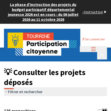
La phase d'instruction des projets du
budget participatif départemental
-
Instruction
jeunesse 2026 est en cours : du 06 juillet
2026 au 11 octobre 2026
Se connecter
Menu princi
Budget Participatif JEUNESSE 2024
/
Menu p
💡 Consulter les projets déposés
💡 Consulter les projets
déposés
Filtrer et rechercher
136 propositions