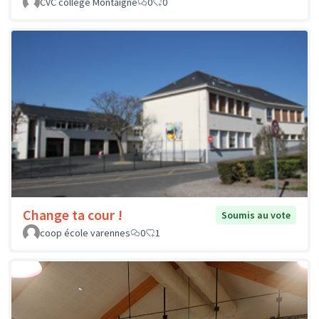
CVC collège Montaigne
0
0
Change ta cour !
Soumis au vote
coop école varennes
0
1