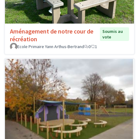
Aménagement de notre cour de
Soumis au
vote
récréation
Ecole Primaire Yann Arthus-Bertrand
0
1