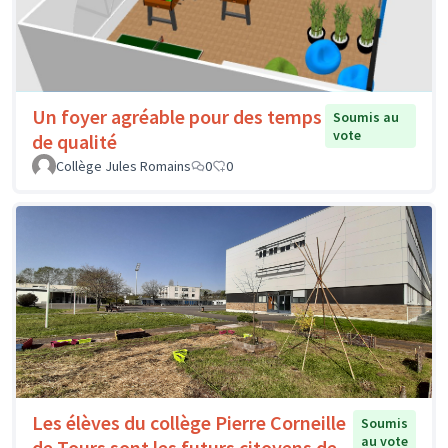
Un foyer agréable pour des temps
Soumis au
vote
de qualité
Collège Jules Romains
0
0
Les élèves du collège Pierre Corneille
Soumis
au vote
de Tours sont les futurs citoyens de