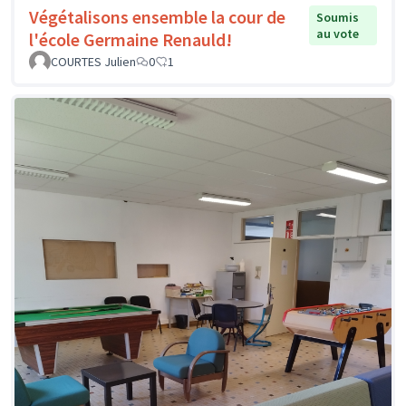
Végétalisons ensemble la cour de
Soumis
au vote
l'école Germaine Renauld!
COURTES Julien
0
1