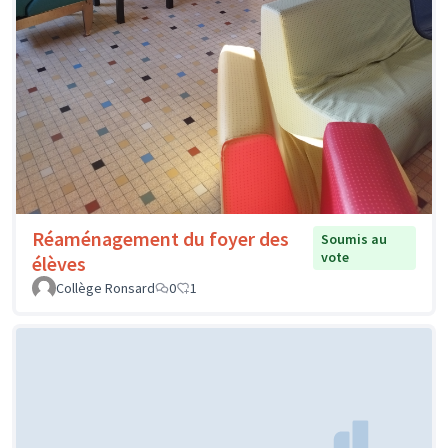
Réaménagement du foyer des
Soumis au
vote
élèves
Collège Ronsard
0
1