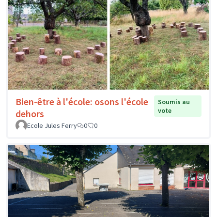
Bien-être à l'école: osons l'école
Soumis au
vote
dehors
Ecole Jules Ferry
0
0