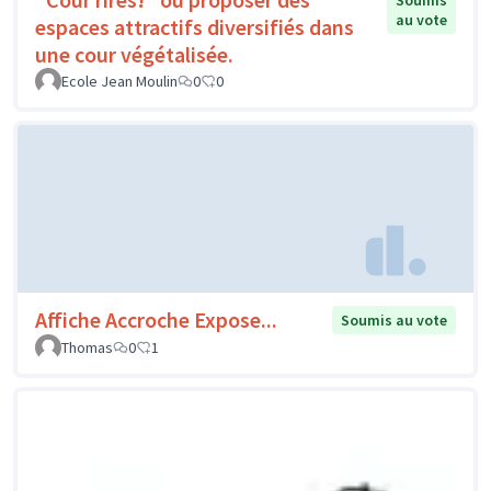
Soumis
au vote
espaces attractifs diversifiés dans
une cour végétalisée.
Ecole Jean Moulin
0
0
Affiche Accroche Expose...
Soumis au vote
Thomas
0
1