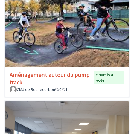
Aménagement autour du pump
Soumis au
vote
track
CMJ de Rochecorbon
0
1