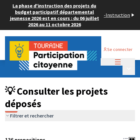
La phase d'instruction des projets du
budget participatif départemental
-
Instruction
jeunesse 2026 est en cours : du 06 juillet
2026 au 11 octobre 2026
Se connecter
Menu princi
Budget Participatif JEUNESSE 2024
/
Menu p
💡 Consulter les projets déposés
💡 Consulter les projets
déposés
Filtrer et rechercher
136 propositions