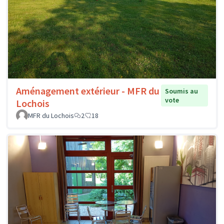
Aménagement extérieur - MFR du
Soumis au
vote
Lochois
MFR du Lochois
2
18