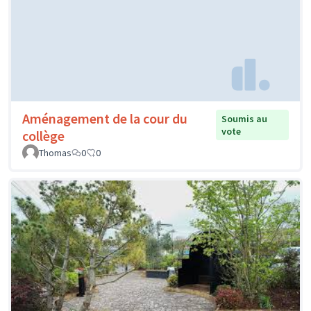
Aménagement de la cour du
Soumis au
vote
collège
Thomas
0
0