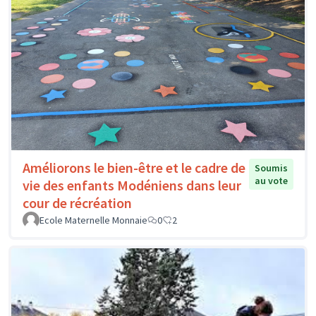
Améliorons le bien-être et le cadre de
Soumis
au vote
vie des enfants Modéniens dans leur
cour de récréation
Ecole Maternelle Monnaie
0
2