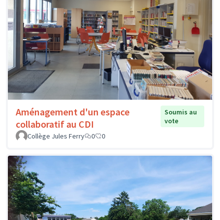
Aménagement d'un espace
Soumis au
vote
collaboratif au CDI
Collège Jules Ferry
0
0