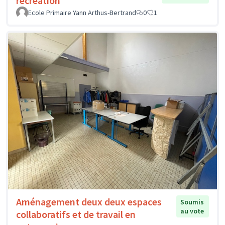
récréation
Ecole Primaire Yann Arthus-Bertrand
0
1
Aménagement deux deux espaces
Soumis
au vote
collaboratifs et de travail en