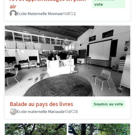
vote
air
Ecole Maternelle Monnaie
0
2
Balade au pays des livres
Soumis au vote
Ecole maternelle Mariaude
0
0