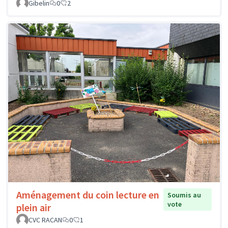
Gibelin
0
2
Aménagement du coin lecture en
Soumis au
vote
plein air
CVC RACAN
0
1