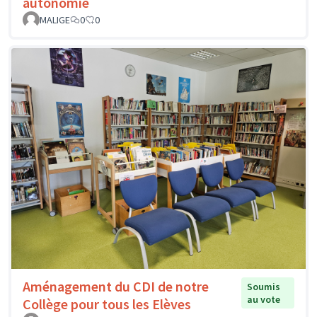
autonomie
MALIGE
0
0
Aménagement du CDI de notre
Soumis
au vote
Collège pour tous les Elèves