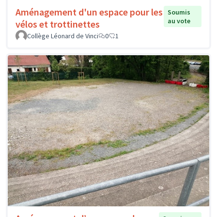
Aménagement d'un espace pour les
Soumis
au vote
vélos et trottinettes
Collège Léonard de Vinci
0
1