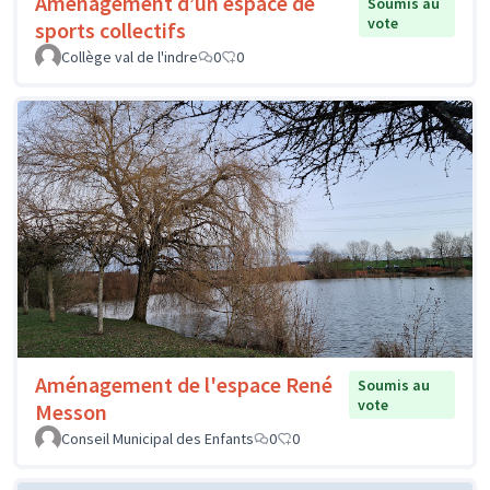
Aménagement d’un espace de
Soumis au
vote
sports collectifs
Collège val de l'indre
0
0
Aménagement de l'espace René
Soumis au
vote
Messon
Conseil Municipal des Enfants
0
0