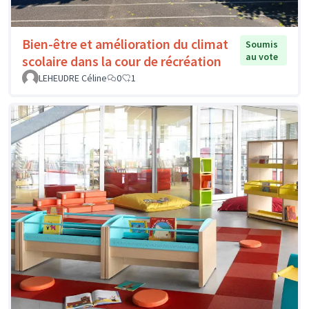
Bien-être et amélioration du climat
Soumis
au vote
scolaire dans la cour de récréation
LEHEUDRE Céline
0
1