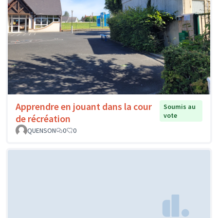
Apprendre en jouant dans la cour
Soumis au
vote
de récréation
QUENSON
0
0