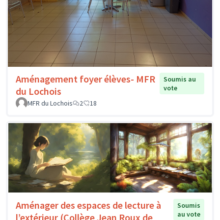
Aménagement foyer élèves- MFR
Soumis au
vote
du Lochois
MFR du Lochois
2
18
Aménager des espaces de lecture à
Soumis
au vote
l’extérieur (Collège Jean Roux de