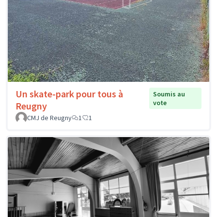
Un skate-park pour tous à
Soumis au
vote
Reugny
CMJ de Reugny
1
1