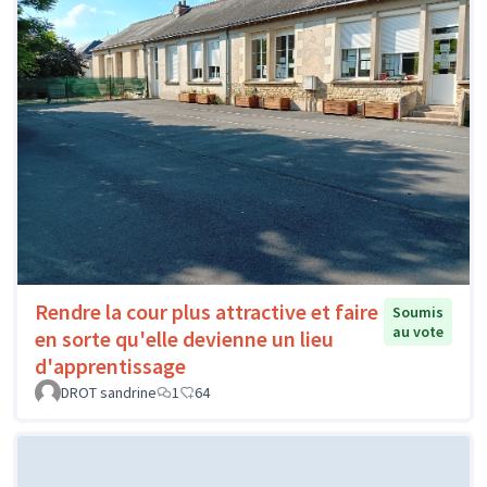
Rendre la cour plus attractive et faire
Soumis
au vote
en sorte qu'elle devienne un lieu
d'apprentissage
DROT sandrine
1
64