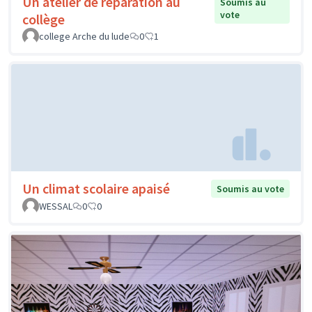
Un atelier de réparation au
Soumis au
vote
collège
college Arche du lude
0
1
Un climat scolaire apaisé
Soumis au vote
WESSAL
0
0