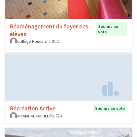
Réaménagement du foyer des
Soumis au
vote
élèves
Collège Ronsard
0
1
Récréation Active
Soumis au vote
AMAMBAL MIGUEL
0
0