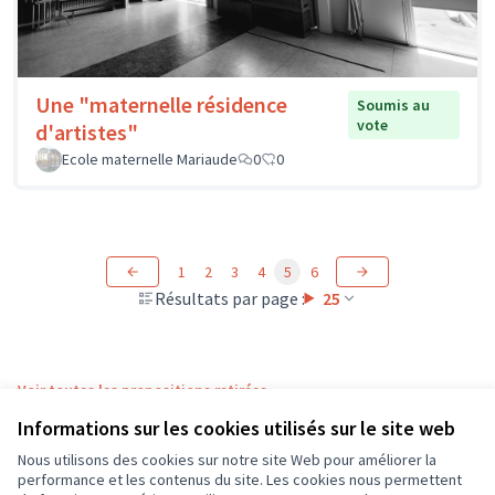
Une "maternelle résidence
Soumis au
vote
d'artistes"
Ecole maternelle Mariaude
0
0
1
2
3
4
5
6
Résultats par page :
25
Voir toutes les propositions retirées
Informations sur les cookies utilisés sur le site web
Nous utilisons des cookies sur notre site Web pour améliorer la
Conditions d'utilisation
performance et les contenus du site. Les cookies nous permettent
Paramètres des cookies