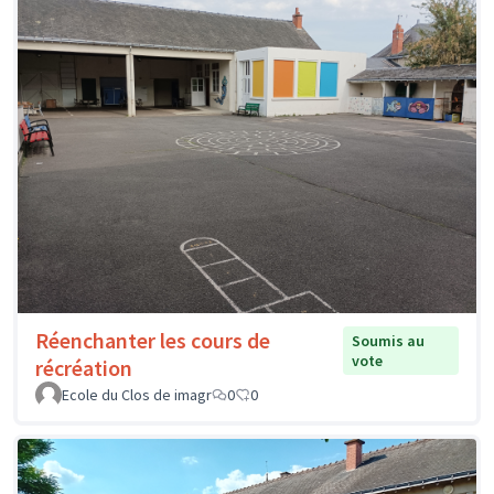
Réenchanter les cours de
Soumis au
vote
récréation
Ecole du Clos de imagr
0
0