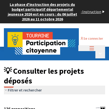
La phase d'instruction des projets du
budget participatif départemental
-
Instruction
jeunesse 2026 est en cours : du 06 juillet
2026 au 11 octobre 2026
Se connecter
Menu princi
Budget Participatif JEUNESSE 2024
/
Menu p
💡 Consulter les projets déposés
💡 Consulter les projets
déposés
Filtrer et rechercher
136 propositions