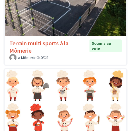
Terrain multi sports à la
Soumis au
vote
Mômerie
La Mômerie
0
1