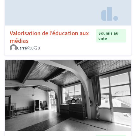
Valorisation de l’éducation aux
Soumis au
vote
médias
Carré
0
0