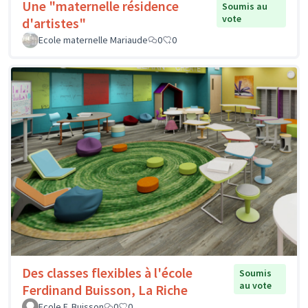
Une "maternelle résidence
Soumis au
vote
d'artistes"
Ecole maternelle Mariaude
0
0
Des classes flexibles à l'école
Soumis
au vote
Ferdinand Buisson, La Riche
Ecole F. Buisson
0
0