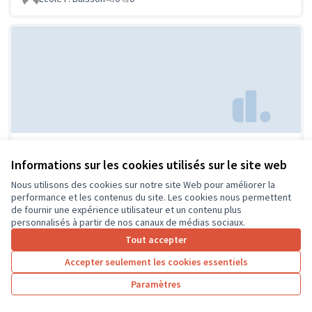
Aménagement de la cour du
Soumis au
Informations sur les cookies utilisés sur le site web
vote
collège
Nous utilisons des cookies sur notre site Web pour améliorer la
Thomas
0
0
performance et les contenus du site. Les cookies nous permettent
de fournir une expérience utilisateur et un contenu plus
personnalisés à partir de nos canaux de médias sociaux.
Tout accepter
1
2
3
Accepter seulement les cookies essentiels
Résultats par page :
50
Paramètres