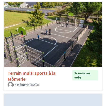
Terrain multi sports à la
Soumis au
vote
Mômerie
La Mômerie
0
1