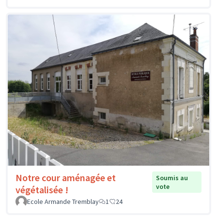
Notre cour aménagée et
Soumis au
vote
végétalisée !
Ecole Armande Tremblay
1
24