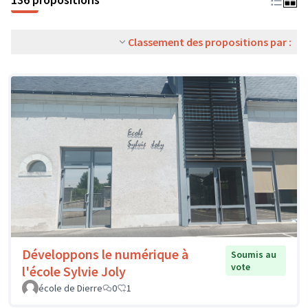
Classement des propositions par :
Développons le numérique à
Soumis au
vote
l'école Sylvie Joly
école de Dierre
0
1