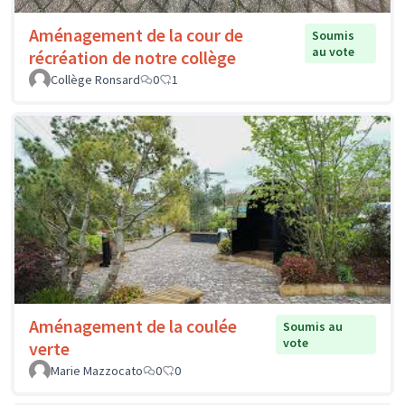
Aménagement de la cour de
Soumis
au vote
récréation de notre collège
Collège Ronsard
0
1
Aménagement de la coulée
Soumis au
vote
verte
Marie Mazzocato
0
0