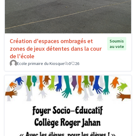
Création d'espaces ombragés et
Soumis
au vote
zones de jeux détentes dans la cour
de l'école
Ecole primaire du Kiosque
0
26