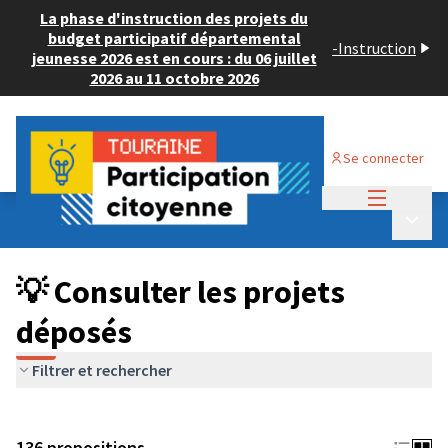
La phase d'instruction des projets du
budget participatif départemental
-
Instruction
jeunesse 2026 est en cours : du 06 juillet
2026 au 11 octobre 2026
Se connecter
Menu princi
Budget Participatif JEUNESSE 2024
/
Menu p
💡 Consulter les projets déposés
💡 Consulter les projets
déposés
Filtrer et rechercher
136 propositions