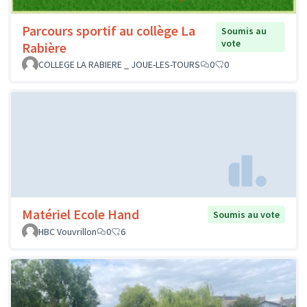
Parcours sportif au collège La
Soumis au
vote
Rabière
COLLEGE LA RABIERE _ JOUE-LES-TOURS
0
0
Matériel Ecole Hand
Soumis au vote
HBC Vouvrillon
0
6