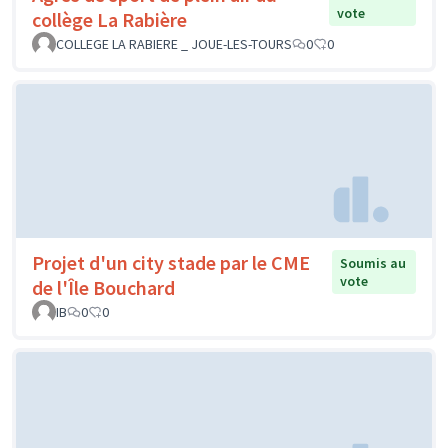
vote
collège La Rabière
COLLEGE LA RABIERE _ JOUE-LES-TOURS
0
0
Projet d'un city stade par le CME
Soumis au
vote
de l'Île Bouchard
IB
0
0