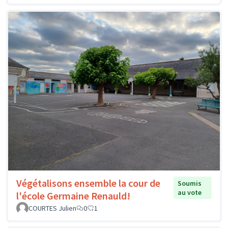
Végétalisons ensemble la cour de
Soumis
au vote
l'école Germaine Renauld!
COURTES Julien
0
1