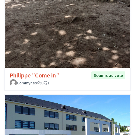
Philippe "Come in"
Soumis au vote
Commynes
0
1