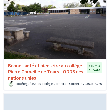
Bonne santé et bien-être au collège
Soumis
au vote
Pierre Corneille de Tours #ODD3 des
nations unies
Ecodélégué.e.s du collège Corneille / Corneille 2030
1
20