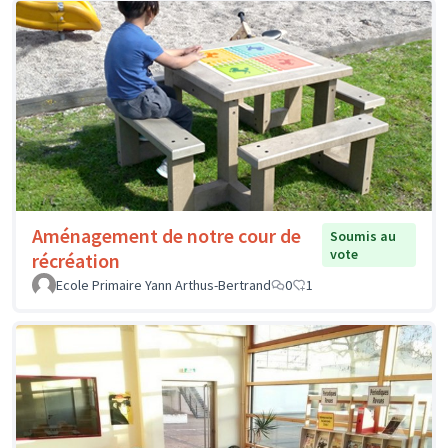
Aménagement de notre cour de
Soumis au
vote
récréation
Ecole Primaire Yann Arthus-Bertrand
0
1