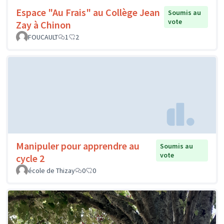
Espace "Au Frais" au Collège Jean
Soumis au
vote
Zay à Chinon
FOUCAULT
1
2
Manipuler pour apprendre au
Soumis au
vote
cycle 2
école de Thizay
0
0