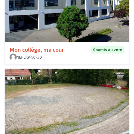
Mon collège, ma cour
Soumis au vote
NEHLIG
0
0