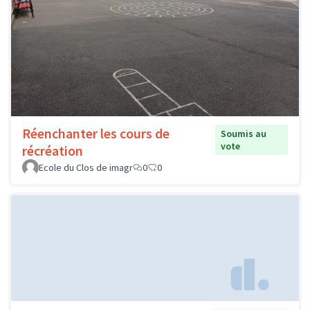
Réenchanter les cours de
Soumis au
vote
récréation
Ecole du Clos de imagr
0
0