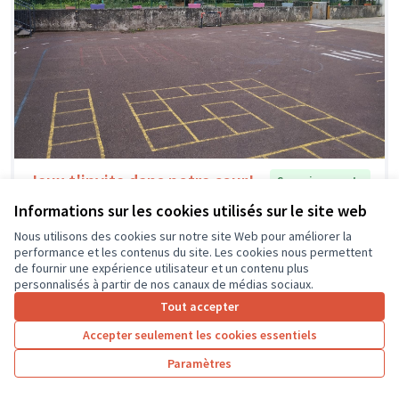
Jeux t'invite dans notre cour!
Soumis au vote
Ecole primaire Saint-Ouen - les -Vignes
0
1
Informations sur les cookies utilisés sur le site web
Nous utilisons des cookies sur notre site Web pour améliorer la
performance et les contenus du site. Les cookies nous permettent
de fournir une expérience utilisateur et un contenu plus
personnalisés à partir de nos canaux de médias sociaux.
Tout accepter
Accepter seulement les cookies essentiels
Paramètres