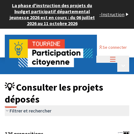
La phase d'instruction des projets du
budget participatif départemental
-
Instruction
jeunesse 2026 est en cours : du 06 juillet
2026 au 11 octobre 2026
Se connecter
Menu princi
Budget Participatif JEUNESSE 2024
/
Menu p
💡 Consulter les projets déposés
💡 Consulter les projets
déposés
Filtrer et rechercher
136 propositions