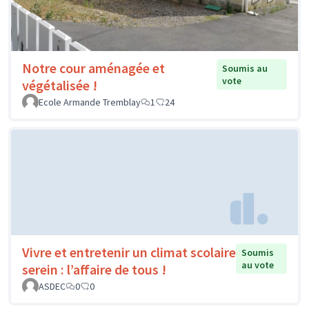
Notre cour aménagée et
Soumis au
vote
végétalisée !
Ecole Armande Tremblay
1
24
Vivre et entretenir un climat scolaire
Soumis
au vote
serein : l’affaire de tous !
ASDEC
0
0