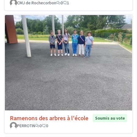
CMJ de Rochecorbon
0
1
Ramenons des arbres à l'école
Soumis au vote
PERROTIN
0
0