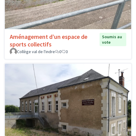
Aménagement d’un espace de
Soumis au
vote
sports collectifs
Collège val de l'indre
0
0