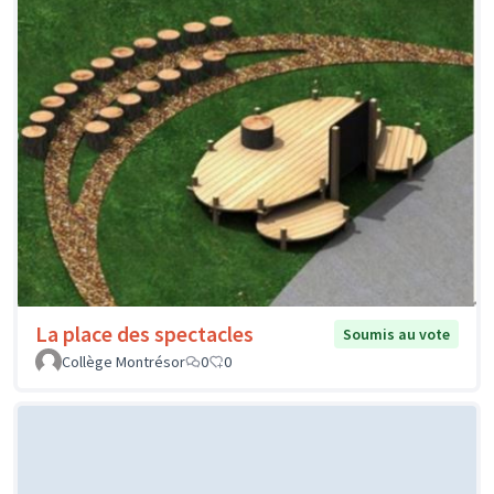
La place des spectacles
Soumis au vote
Collège Montrésor
0
0