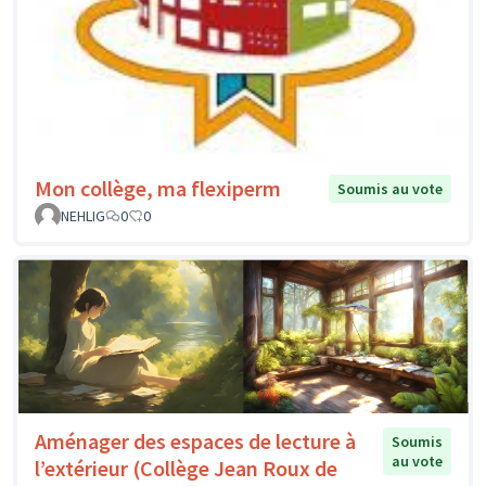
Mon collège, ma flexiperm
Soumis au vote
NEHLIG
0
0
Aménager des espaces de lecture à
Soumis
au vote
l’extérieur (Collège Jean Roux de