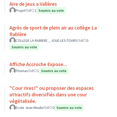
Aire de jeux a Vallères
Projet
0
2
Soumis au vote
Agrès de sport de plein air au collège La
Rabière
COLLEGE LA RABIERE _ JOUE-LES-TOURS
0
0
Soumis au vote
Affiche Accroche Expose...
Thomas
0
1
Soumis au vote
"Cour rires!" ou proposer des espaces
attractifs diversifiés dans une cour
végétalisée.
Ecole Jean Moulin
0
0
Soumis au vote