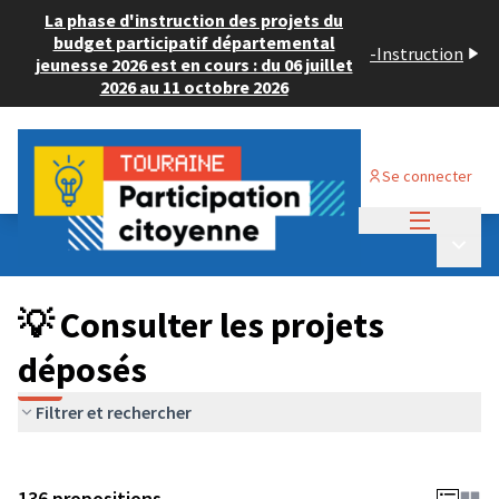
La phase d'instruction des projets du
budget participatif départemental
-
Instruction
jeunesse 2026 est en cours : du 06 juillet
2026 au 11 octobre 2026
Se connecter
Menu princi
Budget Participatif JEUNESSE 2024
/
Menu p
💡 Consulter les projets déposés
💡 Consulter les projets
déposés
Filtrer et rechercher
136 propositions