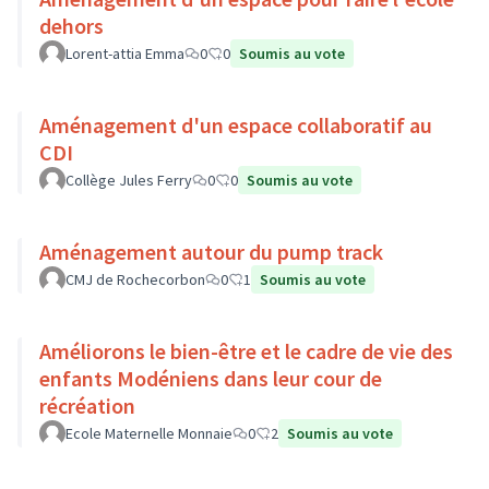
dehors
Lorent-attia Emma
0
0
Soumis au vote
Aménagement d'un espace collaboratif au
CDI
Collège Jules Ferry
0
0
Soumis au vote
Aménagement autour du pump track
CMJ de Rochecorbon
0
1
Soumis au vote
Améliorons le bien-être et le cadre de vie des
enfants Modéniens dans leur cour de
récréation
Ecole Maternelle Monnaie
0
2
Soumis au vote