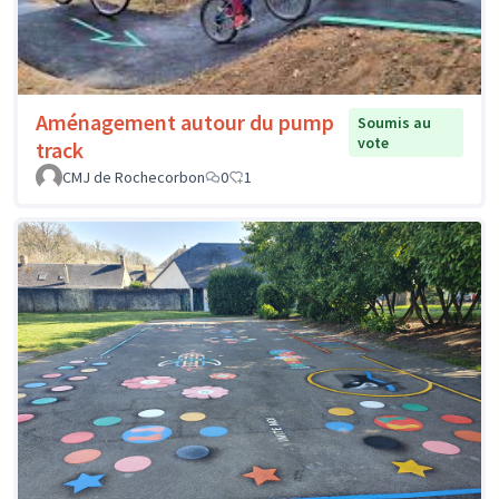
Aménagement autour du pump
Soumis au
vote
track
CMJ de Rochecorbon
0
1