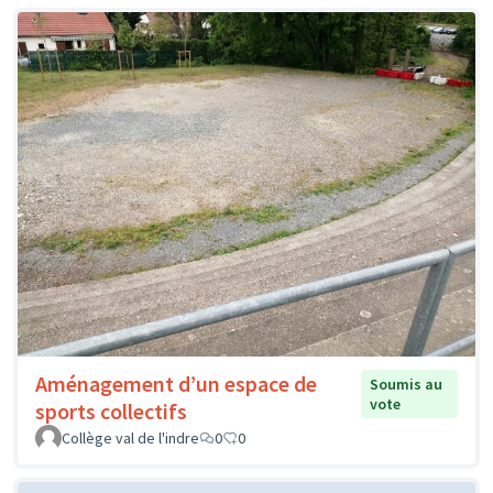
Aménagement d’un espace de
Soumis au
vote
sports collectifs
Collège val de l'indre
0
0