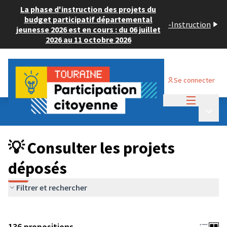
La phase d'instruction des projets du
budget participatif départemental
-
Instruction
jeunesse 2026 est en cours : du 06 juillet
2026 au 11 octobre 2026
Se connecter
Menu princi
Budget Participatif JEUNESSE 2024
/
Menu p
💡 Consulter les projets déposés
💡 Consulter les projets
déposés
Filtrer et rechercher
136 propositions