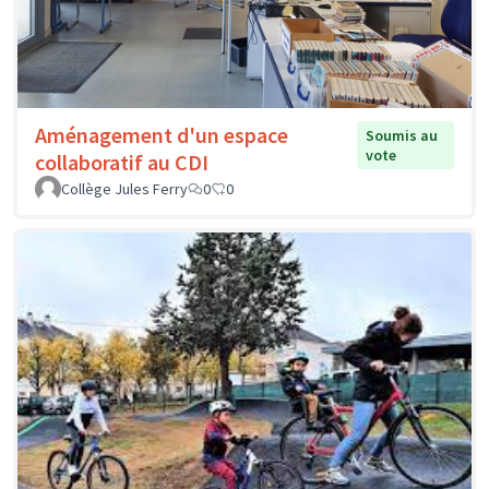
Aménagement d'un espace
Soumis au
vote
collaboratif au CDI
Collège Jules Ferry
0
0