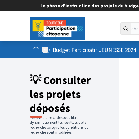
La phase d'instruction des projets du budget
Accueil
Menu principal
/
Budget Participatif JEUNESSE 2024
💡 Consulter
les projets
déposés
Le formulaire ci-dessous filtre
dynamiquement les résultats de la
recherche lorsque les conditions de
recherche sont modifiées.