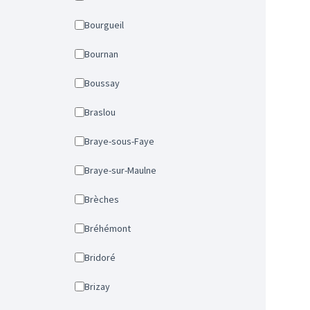
Bourgueil
Bournan
Boussay
Braslou
Braye-sous-Faye
Braye-sur-Maulne
Brèches
Bréhémont
Bridoré
Brizay