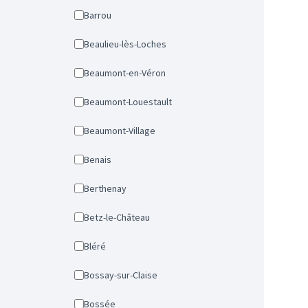
Barrou
Beaulieu-lès-Loches
Beaumont-en-Véron
Beaumont-Louestault
Beaumont-Village
Benais
Berthenay
Betz-le-Château
Bléré
Bossay-sur-Claise
Bossée