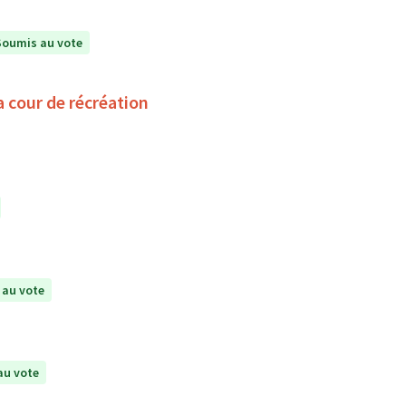
Soumis au vote
a cour de récréation
 au vote
au vote