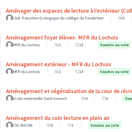
Aménager d
Club Transition Ecologique du collège de Fondettes
0
Aménagement foyer élèves- MFR du Lochois
MFR du Lochois
2
18
Soumis au vote
Aménagement extérieur - MFR du Lochois
MFR du Lochois
2
18
Soumis au vote
Aménagement et végétalisation de la cour de récr
Ecole maternelle Saint-Senoch
0
0
Sou
Aménagement du coin lecture en plein air
CVC RACAN
0
1
Soumis au vote