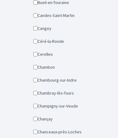
Bueil-en-Touraine
Candes-Saint-Martin
Cangey
Céré-la-Ronde
Cerelles
Chambon
Chambourg-sur-Indre
Chambray-lès-Tours
Champigny-sur-Veude
Chançay
Chanceaux-près-Loches