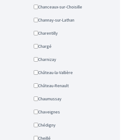
Chanceaux-sur-Choisille
Channay-sur-Lathan
Charentilly
Chargé
Charnizay
Château-la-Vallière
Château-Renault
Chaumussay
Chaveignes
Chédigny
Cheillé