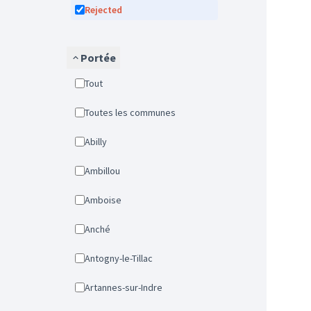
Rejected
Portée
Tout
Toutes les communes
Abilly
Ambillou
Amboise
Anché
Antogny-le-Tillac
Artannes-sur-Indre