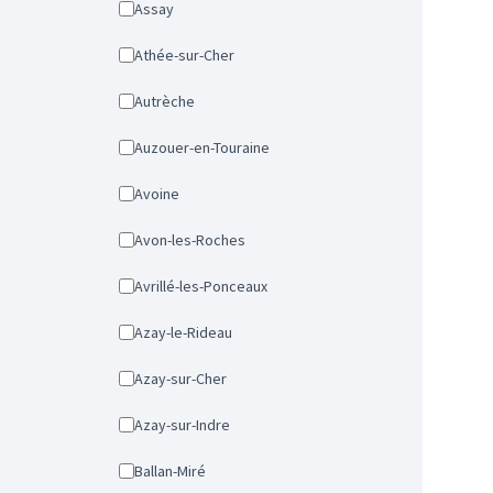
Assay
Athée-sur-Cher
Autrèche
Auzouer-en-Touraine
Avoine
Avon-les-Roches
Avrillé-les-Ponceaux
Azay-le-Rideau
Azay-sur-Cher
Azay-sur-Indre
Ballan-Miré