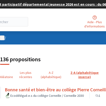
 participatif départemental jeunesse 2026 est en cours : du 06 
Aide - Plus
d'informations
Menu utilisateur
/
136 propositions
Les plus
A-Z
Z-A (alphabétique
Aléatoire
récentes
(alphabétique)
inverse)
Bonne santé et bien-être au collège Pierre Cornei
Ecodélégué.e.s du collège Corneille / Corneille 2030
1