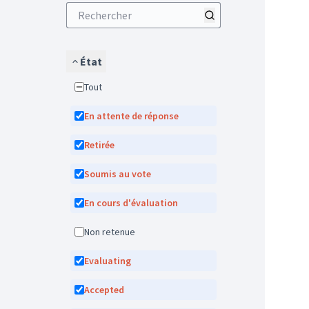
État
Tout
En attente de réponse
Retirée
Soumis au vote
En cours d'évaluation
Non retenue
Evaluating
Accepted