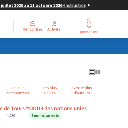
juillet 2026 au 11 octobre 2026
-
Instruction
Se
Rencontres
Activité
connecter
Les plus
Les plus
Avec le plus
commentées
suivies
d'auteurs
lle de Tours #ODD3 des nations unies
20
Soumis au vote