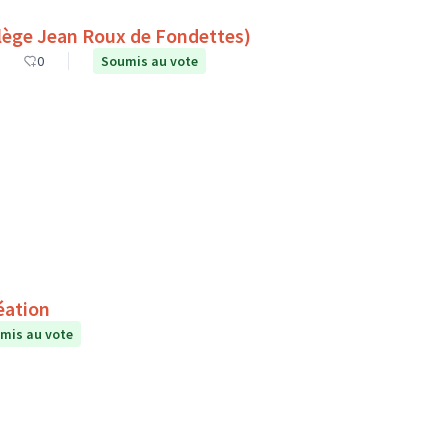
es espaces de lecture à l’extérieur (Collège Jean Roux de Fondettes)
0
Soumis au vote
éation
mis au vote