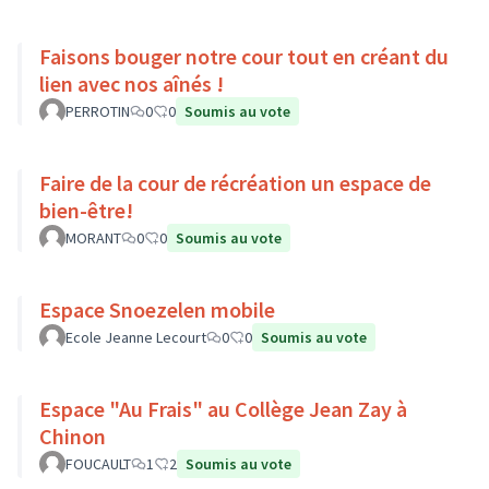
Faisons bouger notre cour tout en créant du
lien avec nos aînés !
PERROTIN
0
0
Soumis au vote
Faire de la cour de récréation un espace de
bien-être!
MORANT
0
0
Soumis au vote
Espace Snoezelen mobile
Ecole Jeanne Lecourt
0
0
Soumis au vote
Espace "Au Frais" au Collège Jean Zay à
Chinon
FOUCAULT
1
2
Soumis au vote