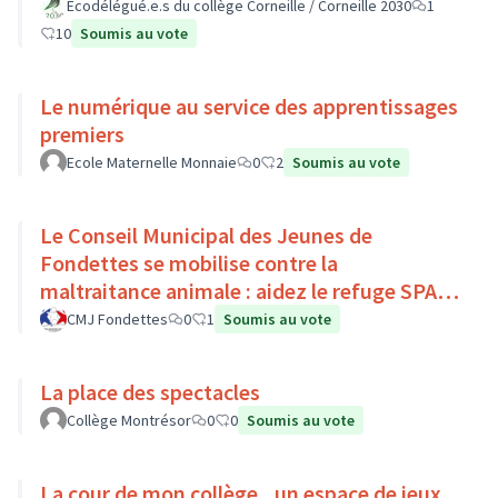
Ecodélégué.e.s du collège Corneille / Corneille 2030
1
10
Soumis au vote
Le numérique au service des apprentissages
premiers
Ecole Maternelle Monnaie
0
2
Soumis au vote
Le Conseil Municipal des Jeunes de
Fondettes se mobilise contre la
maltraitance animale : aidez le refuge SPA
de Luynes !
CMJ Fondettes
0
1
Soumis au vote
La place des spectacles
Collège Montrésor
0
0
Soumis au vote
La cour de mon collège...un espace de jeux