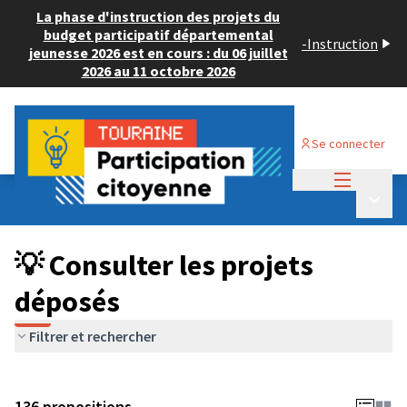
La phase d'instruction des projets du
budget participatif départemental
-
Instruction
jeunesse 2026 est en cours : du 06 juillet
2026 au 11 octobre 2026
Se connecter
Menu princi
Budget Participatif JEUNESSE 2024
/
Menu p
💡 Consulter les projets déposés
💡 Consulter les projets
déposés
Filtrer et rechercher
136 propositions