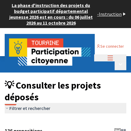
La phase d'instruction des projets du
budget participatif départemental
-
Instruction
jeunesse 2026 est en cours : du 06 juillet
2026 au 11 octobre 2026
Se connecter
Menu princi
Budget Participatif JEUNESSE 2024
/
Menu p
💡 Consulter les projets déposés
💡 Consulter les projets
déposés
Filtrer et rechercher
136 propositions