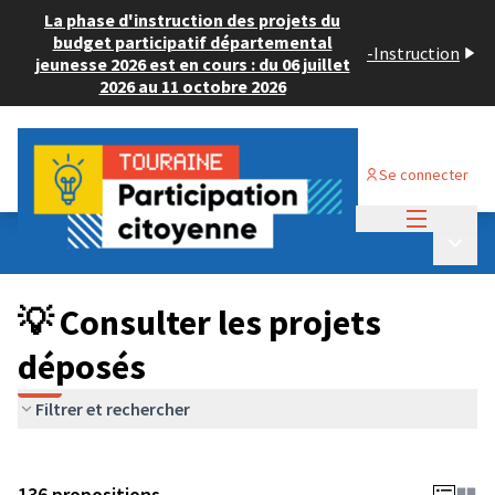
La phase d'instruction des projets du
budget participatif départemental
-
Instruction
jeunesse 2026 est en cours : du 06 juillet
2026 au 11 octobre 2026
Se connecter
Menu princi
Budget Participatif JEUNESSE 2024
/
Menu p
💡 Consulter les projets déposés
💡 Consulter les projets
déposés
Filtrer et rechercher
136 propositions