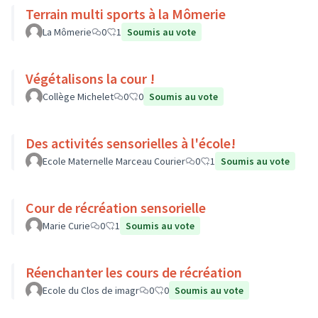
Terrain multi sports à la Mômerie
La Mômerie
0
1
Soumis au vote
Végétalisons la cour !
Collège Michelet
0
0
Soumis au vote
Des activités sensorielles à l'école!
Ecole Maternelle Marceau Courier
0
1
Soumis au vote
Cour de récréation sensorielle
Marie Curie
0
1
Soumis au vote
Réenchanter les cours de récréation
Ecole du Clos de imagr
0
0
Soumis au vote