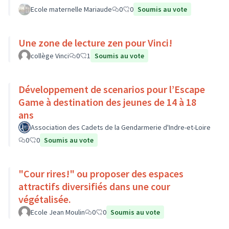
Ecole maternelle Mariaude
0
0
Soumis au vote
Une zone de lecture zen pour Vinci!
collège Vinci
0
1
Soumis au vote
Développement de scenarios pour l’Escape
Game à destination des jeunes de 14 à 18
ans
Association des Cadets de la Gendarmerie d'Indre-et-Loire
0
0
Soumis au vote
"Cour rires!" ou proposer des espaces
attractifs diversifiés dans une cour
végétalisée.
Ecole Jean Moulin
0
0
Soumis au vote