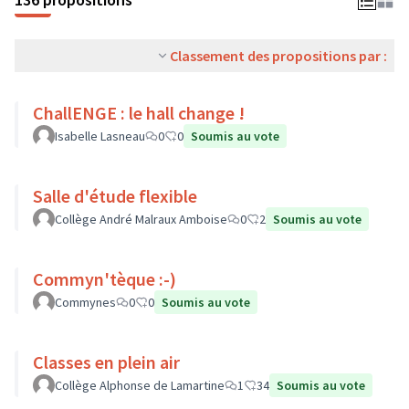
Classement des propositions par :
ChallENGE : le hall change !
Isabelle Lasneau
0
0
Soumis au vote
Salle d'étude flexible
Collège André Malraux Amboise
0
2
Soumis au vote
Commyn'tèque :-)
Commynes
0
0
Soumis au vote
Classes en plein air
Collège Alphonse de Lamartine
1
34
Soumis au vote