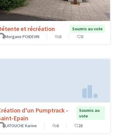
Détente et récréation
Soumis au vote
Morgane POIDEVIN
0
0
Création d'un Pumptrack -
Soumis au
vote
Saint-Epain
LATOUCHE Karine
6
28