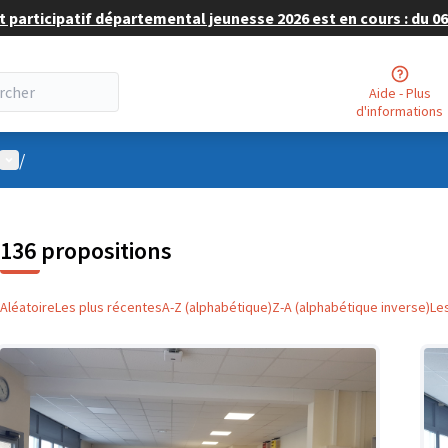
 participatif départemental jeunesse 2026 est en cours : du 06 
Aide - Plus
d'informations
Menu utilisateur
/
136 propositions
Aléatoire
Les plus récentes
A-Z (alphabétique)
Z-A (alphabétique inverse)
Le