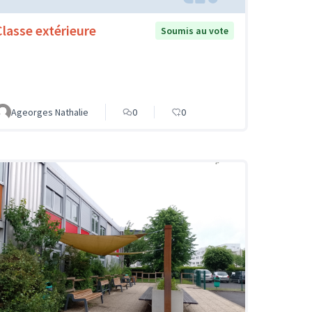
Classe extérieure
Soumis au vote
Ageorges Nathalie
0
0