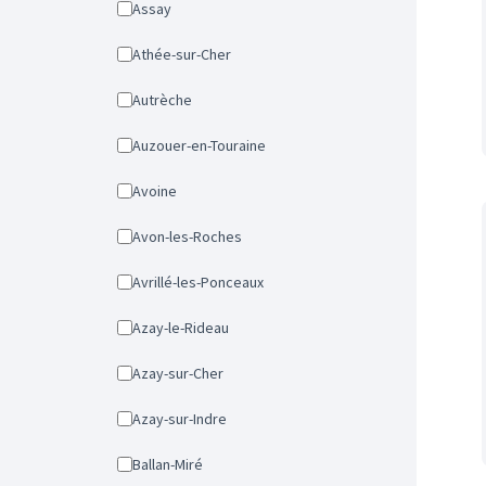
Assay
Athée-sur-Cher
Autrèche
Auzouer-en-Touraine
Avoine
Avon-les-Roches
Avrillé-les-Ponceaux
Azay-le-Rideau
Azay-sur-Cher
Azay-sur-Indre
Ballan-Miré