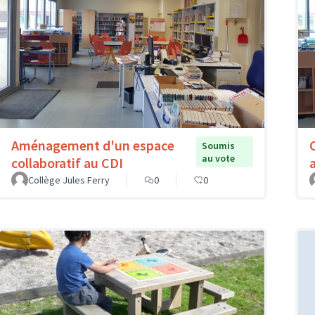
Aménagement d'un espace
Soumis
au vote
collaboratif au CDI
Collège Jules Ferry
0
0