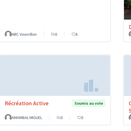
HBC Vouvrillon
0
6
Récréation Active
Soumis au vote
AMAMBAL MIGUEL
0
0