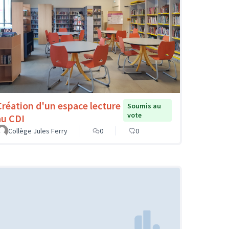
Création d'un espace lecture
Soumis au
vote
au CDI
Collège Jules Ferry
0
0