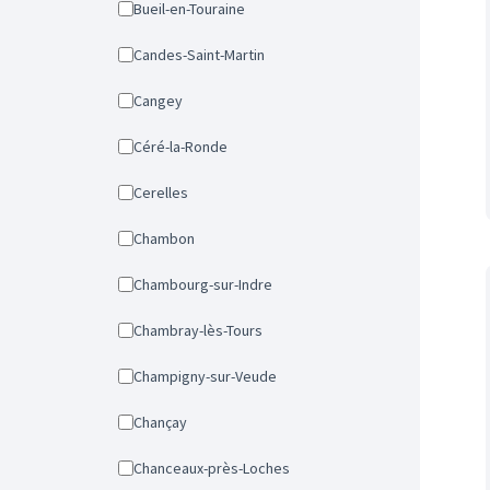
Bueil-en-Touraine
Candes-Saint-Martin
Cangey
Céré-la-Ronde
Cerelles
Chambon
Chambourg-sur-Indre
Chambray-lès-Tours
Champigny-sur-Veude
Chançay
Chanceaux-près-Loches