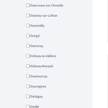
Chanceaux-sur-Choisille
Channay-sur-Lathan
Charentilly
Chargé
Charnizay
Château-la-Vallière
Château-Renault
Chaumussay
Chaveignes
Chédigny
Cheillé