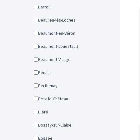
Barrou
Beaulieu-lès-Loches
Beaumont-en-Véron
Beaumont-Louestault
Beaumont-Village
Benais
Berthenay
Betz-le-Château
Bléré
Bossay-sur-Claise
Bossée