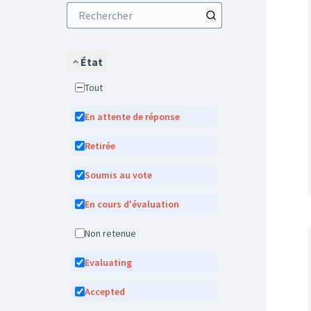
État
Tout
En attente de réponse
Retirée
Soumis au vote
En cours d'évaluation
Non retenue
Evaluating
Accepted