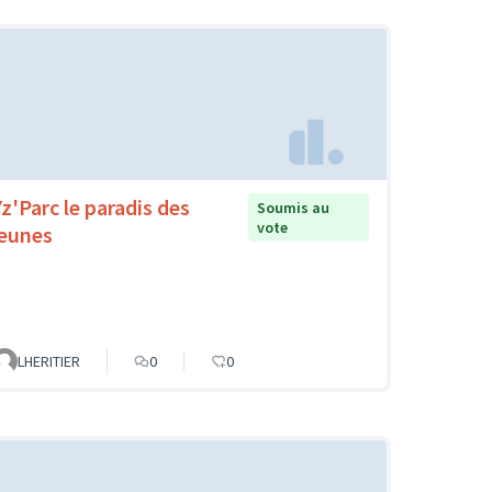
Yz'Parc le paradis des
Soumis au
vote
jeunes
LHERITIER
0
0