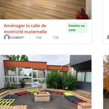
Aménager la salle de
Soumis au
vote
motricité maternelle
ISAMBERT
0
0