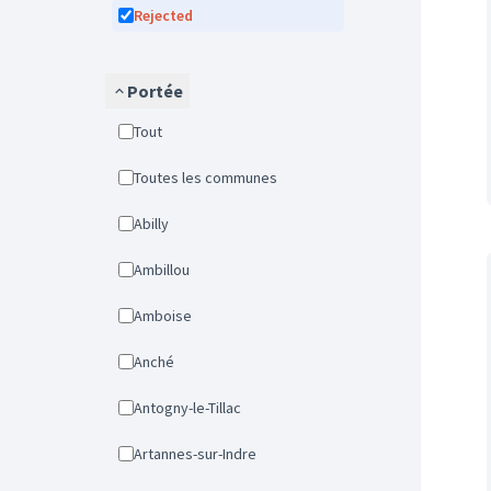
Rejected
Portée
Tout
Toutes les communes
Abilly
Ambillou
Amboise
Anché
Antogny-le-Tillac
Artannes-sur-Indre