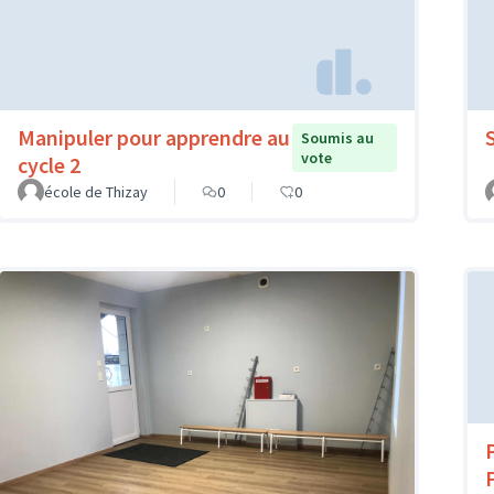
Manipuler pour apprendre au
Soumis au
vote
cycle 2
école de Thizay
0
0