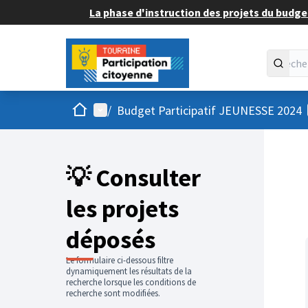
La phase d'instruction des projets du budget
Accueil
Menu principal
/
Budget Participatif JEUNESSE 2024
💡 Consulter
les projets
déposés
Le formulaire ci-dessous filtre
dynamiquement les résultats de la
recherche lorsque les conditions de
recherche sont modifiées.