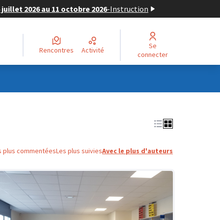
juillet 2026 au 11 octobre 2026
-
Instruction
Se
Rencontres
Activité
connecter
s plus commentées
Les plus suivies
Avec le plus d'auteurs