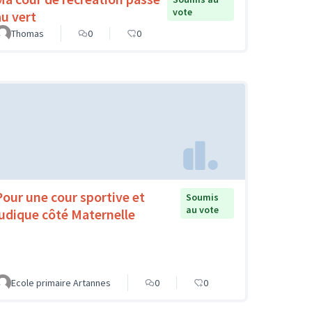
vote
au vert
Thomas
0
0
Pour une cour sportive et
Soumis
au vote
ludique côté Maternelle
Ecole primaire Artannes
0
0