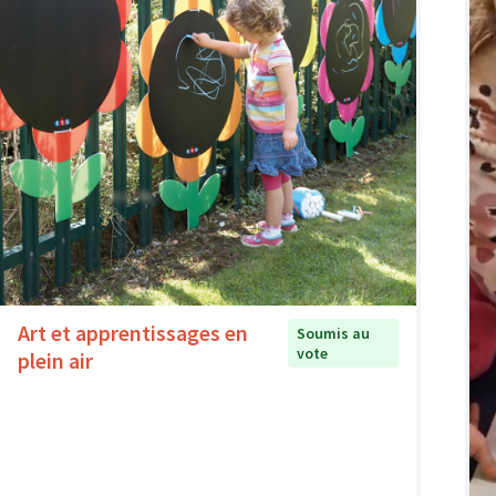
Art et apprentissages en
Soumis au
vote
plein air