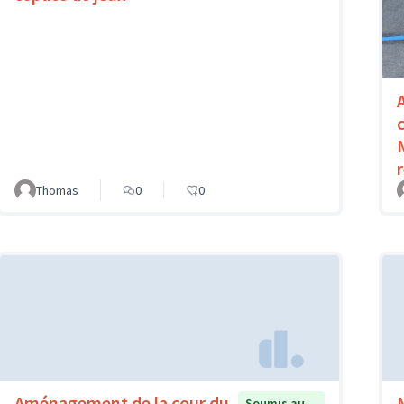
Thomas
0
0
Aménagement de la cour du
Soumis au