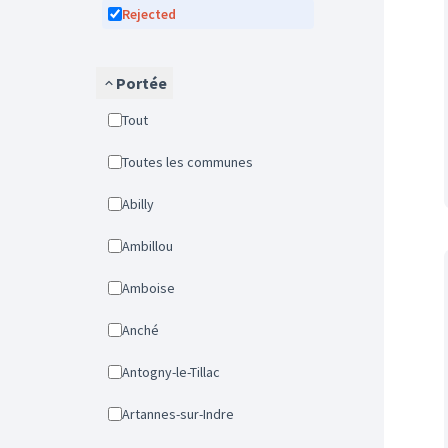
Rejected
Portée
Tout
Toutes les communes
Abilly
Ambillou
Amboise
Anché
Antogny-le-Tillac
Artannes-sur-Indre