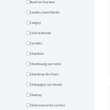
Bueil-en-Touraine
Candes-Saint-Martin
Cangey
Céré-la-Ronde
Cerelles
Chambon
Chambourg-sur-Indre
Chambray-lès-Tours
Champigny-sur-Veude
Chançay
Chanceaux-près-Loches