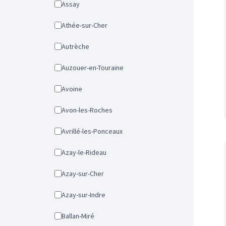
Assay
Athée-sur-Cher
Autrèche
Auzouer-en-Touraine
Avoine
Avon-les-Roches
Avrillé-les-Ponceaux
Azay-le-Rideau
Azay-sur-Cher
Azay-sur-Indre
Ballan-Miré