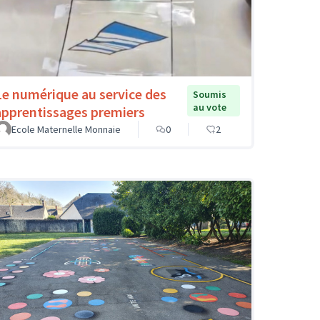
Le numérique au service des
Soumis
au vote
apprentissages premiers
Ecole Maternelle Monnaie
0
2