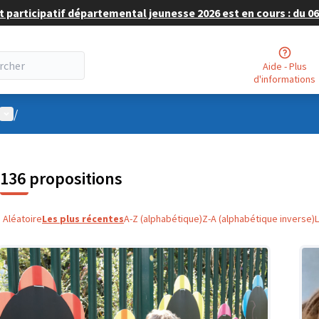
 participatif départemental jeunesse 2026 est en cours : du 06 
Aide - Plus
d'informations
Menu utilisateur
/
136 propositions
Aléatoire
Les plus récentes
A-Z (alphabétique)
Z-A (alphabétique inverse)