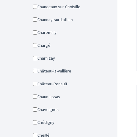
Chanceaux-sur-Choisille
Channay-sur-Lathan
Charentilly
Chargé
Charnizay
Château-la-Vallière
Château-Renault
Chaumussay
Chaveignes
Chédigny
Cheillé