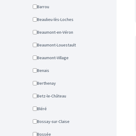
Barrou
Beaulieu-lès-Loches
Beaumont-en-Véron
Beaumont-Louestault
Beaumont-Village
Benais
Berthenay
Betz-le-Château
Bléré
Bossay-sur-Claise
Bossée