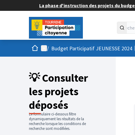
La phase d'instruction des projets du budget
Accueil
Menu principal
/
Budget Participatif JEUNESSE 2024
💡 Consulter
les projets
déposés
Le formulaire ci-dessous filtre
dynamiquement les résultats de la
recherche lorsque les conditions de
recherche sont modifiées.