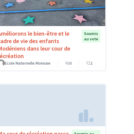
Améliorons le bien-être et le
Soumis
au vote
cadre de vie des enfants
Modéniens dans leur cour de
récréation
Ecole Maternelle Monnaie
0
2
Ma cour de récréation passe
Soumis au