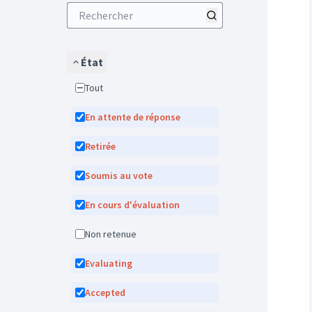
État
Tout
En attente de réponse
Retirée
Soumis au vote
En cours d'évaluation
Non retenue
Evaluating
Accepted