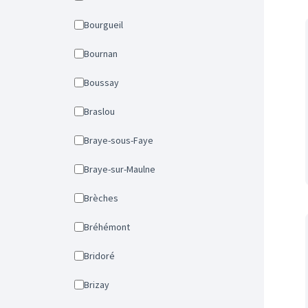
Bourgueil
Bournan
Boussay
Braslou
Braye-sous-Faye
Braye-sur-Maulne
Brèches
Bréhémont
Bridoré
Brizay