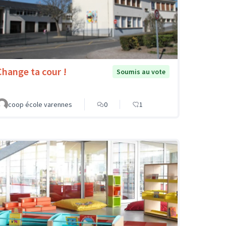
Change ta cour !
Soumis au vote
coop école varennes
0
1