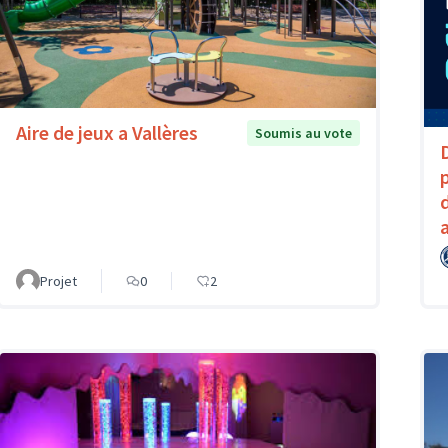
Aire de jeux a Vallères
Soumis au vote
Projet
0
2