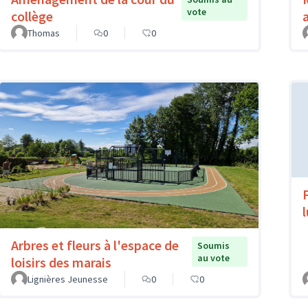
vote
collège
Thomas
0
0
Arbres et fleurs à l'espace de
Soumis
au vote
loisirs des marais
Lignières Jeunesse
0
0