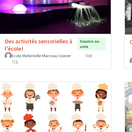
Des activités sensorielles à
Soumis au
vote
l'école!
Ecole Maternelle Marceau Courier
0
1