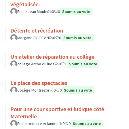
végétalisée.
Ecole Jean Moulin
0
0
Soumis au vote
Détente et récréation
Morgane POIDEVIN
0
0
Soumis au vote
Un atelier de réparation au collège
college Arche du lude
0
1
Soumis au vote
La place des spectacles
Collège Montrésor
0
0
Soumis au vote
Pour une cour sportive et ludique côté
Maternelle
Ecole primaire Artannes
0
0
Soumis au vote