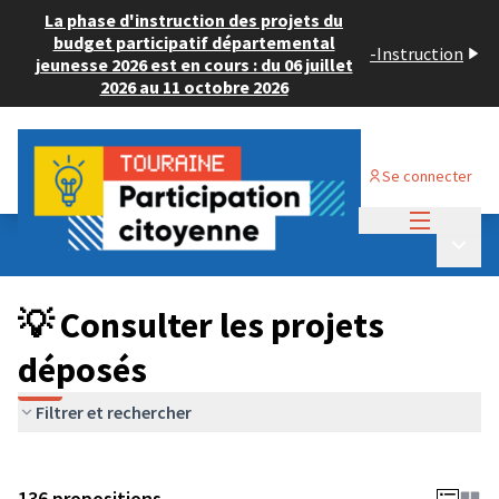
La phase d'instruction des projets du
budget participatif départemental
-
Instruction
jeunesse 2026 est en cours : du 06 juillet
2026 au 11 octobre 2026
Se connecter
Menu princi
Budget Participatif JEUNESSE 2024
/
Menu p
💡 Consulter les projets déposés
💡 Consulter les projets
déposés
Filtrer et rechercher
136 propositions