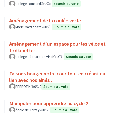
Collège Ronsard
0
1
Soumis au vote
Aménagement de la coulée verte
Marie Mazzocato
0
0
Soumis au vote
Aménagement d'un espace pour les vélos et
trottinettes
Collège Léonard de Vinci
0
1
Soumis au vote
Faisons bouger notre cour tout en créant du
lien avec nos aînés !
PERROTIN
0
0
Soumis au vote
Manipuler pour apprendre au cycle 2
école de Thizay
0
0
Soumis au vote