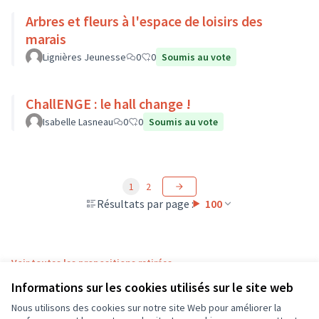
Arbres et fleurs à l'espace de loisirs des
marais
Lignières Jeunesse
0
0
Soumis au vote
ChallENGE : le hall change !
Isabelle Lasneau
0
0
Soumis au vote
1
2
Résultats par page :
100
Voir toutes les propositions retirées
Informations sur les cookies utilisés sur le site web
Nous utilisons des cookies sur notre site Web pour améliorer la
Conditions d'utilisation