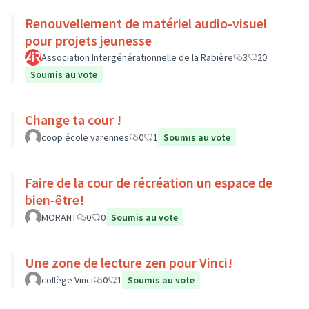
Renouvellement de matériel audio-visuel
pour projets jeunesse
Association Intergénérationnelle de la Rabière
3
20
Soumis au vote
Change ta cour !
coop école varennes
0
1
Soumis au vote
Faire de la cour de récréation un espace de
bien-être!
MORANT
0
0
Soumis au vote
Une zone de lecture zen pour Vinci!
collège Vinci
0
1
Soumis au vote