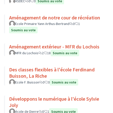
ASDEC
0
0
Soumis au vote
Aménagement de notre cour de récréation
Ecole Primaire Yann Arthus-Bertrand
0
1
Soumis au vote
Aménagement extérieur - MFR du Lochois
MFR du Lochois
2
18
Soumis au vote
Des classes flexibles à l'école Ferdinand
Buisson, La Riche
Ecole F. Buisson
0
0
Soumis au vote
Développons le numérique à l'école Sylvie
Joly
école de Dierre
0
1
Soumis au vote