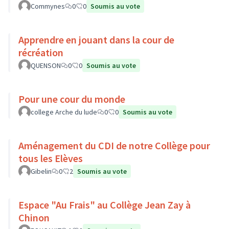
Commynes
0
0
Soumis au vote
Apprendre en jouant dans la cour de
récréation
QUENSON
0
0
Soumis au vote
Pour une cour du monde
college Arche du lude
0
0
Soumis au vote
Aménagement du CDI de notre Collège pour
tous les Elèves
Gibelin
0
2
Soumis au vote
Espace "Au Frais" au Collège Jean Zay à
Chinon