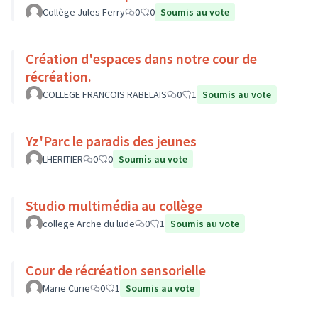
Collège Jules Ferry
0
0
Soumis au vote
Création d'espaces dans notre cour de
récréation.
COLLEGE FRANCOIS RABELAIS
0
1
Soumis au vote
Yz'Parc le paradis des jeunes
LHERITIER
0
0
Soumis au vote
Studio multimédia au collège
college Arche du lude
0
1
Soumis au vote
Cour de récréation sensorielle
Marie Curie
0
1
Soumis au vote