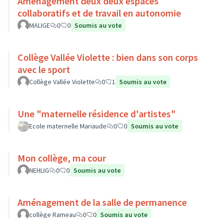
Aménagement deux deux espaces
collaboratifs et de travail en autonomie
MALIGE
0
0
Soumis au vote
Collège Vallée Violette : bien dans son corps
avec le sport
Collège Vallée Violette
0
1
Soumis au vote
Une "maternelle résidence d'artistes"
Ecole maternelle Mariaude
0
0
Soumis au vote
Mon collège, ma cour
NEHLIG
0
0
Soumis au vote
Aménagement de la salle de permanence
collège Rameau
0
0
Soumis au vote