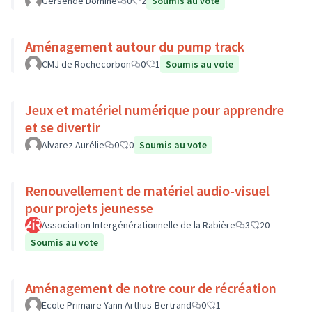
Gersende Dominé
0
2
Soumis au vote
Aménagement autour du pump track
CMJ de Rochecorbon
0
1
Soumis au vote
Jeux et matériel numérique pour apprendre
et se divertir
Alvarez Aurélie
0
0
Soumis au vote
Renouvellement de matériel audio-visuel
pour projets jeunesse
Association Intergénérationnelle de la Rabière
3
20
Soumis au vote
Aménagement de notre cour de récréation
Ecole Primaire Yann Arthus-Bertrand
0
1