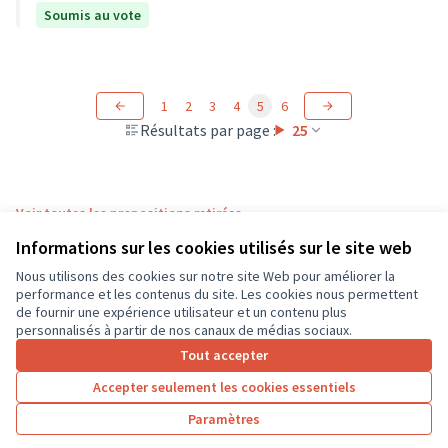
Soumis au vote
1
2
3
4
5
6
Résultats par page :
25
Voir toutes les propositions retirées
Informations sur les cookies utilisés sur le site web
Nous utilisons des cookies sur notre site Web pour améliorer la
Conditions d'utilisation
performance et les contenus du site. Les cookies nous permettent
Paramètres des cookies
de fournir une expérience utilisateur et un contenu plus
CD37 sur X
CD37 sur Facebook
CD37 sur Instagram
CD37 sur YouTube
personnalisés à partir de nos canaux de médias sociaux.
(Lien externe)
(Lien externe)
(Lien externe)
(Lien externe)
Tout accepter
Accepter seulement les cookies essentiels
Licence Cre
(Lien extern
Paramètres
(Lien externe)
Site réalisé grâce au
logiciel libre Decidim
.
(Lien externe)