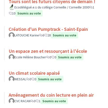
Tours sont les futurs citoyens de demain !
Ecodélégué.e.s du collège Corneille / Corneille 2030
1
10
Soumis au vote
Création d'un Pumptrack - Saint-Epain
LATOUCHE Karine
6
28
Soumis au vote
Un espace zen et ressourçant à l'école
Ecole Hélène Boucher
0
0
Soumis au vote
Un climat scolaire apaisé
WESSAL
0
0
Soumis au vote
Aménagement du coin lecture en plein air
CVC RACAN
0
1
Soumis au vote