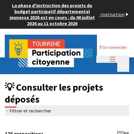
La phase d'instruction des projets du
budget participatif départemental
-
Instruction
jeunesse 2026 est en cours : du 06 juillet
2026 au 11 octobre 2026
Se connecter
Menu princi
Budget Participatif JEUNESSE 2024
/
Menu p
💡 Consulter les projets déposés
💡 Consulter les projets
déposés
Filtrer et rechercher
136 propositions