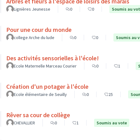
Arbres et fleurs à l'espace de loisirs des marais
Lignières Jeunesse
0
0
Soumis au vo
Pour une cour du monde
college Arche du lude
0
0
Soumis au v
Des activités sensorielles à l'école!
Ecole Maternelle Marceau Courier
0
1
Création d'un potager à l'école
Ecole élémentaire de Seuilly
0
25
Soum
Rêver sa cour de collège
CHEVALLIER
0
1
Soumis au vote