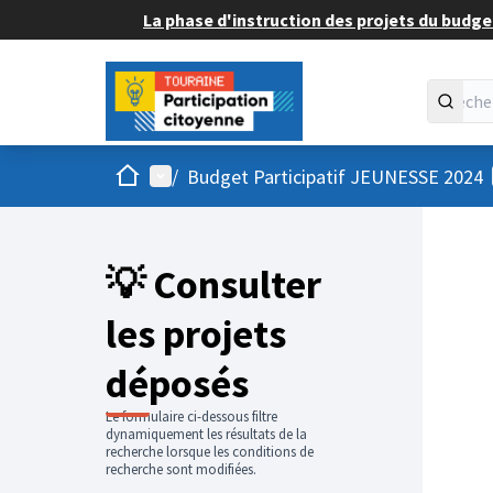
La phase d'instruction des projets du budget
Accueil
Menu principal
/
Budget Participatif JEUNESSE 2024
💡 Consulter
les projets
déposés
Le formulaire ci-dessous filtre
dynamiquement les résultats de la
recherche lorsque les conditions de
recherche sont modifiées.