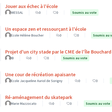
Jouer aux échec à l'école
WESSAL
0
0
Soumis au vote
Un espace zen et ressourçant à l'école
Ecole Hélène Boucher
0
0
Soumis au 
Projet d'un city stade par le CME de l'Île Bouchard
IB
0
0
Soumis au vote
Une cour de récréation apaisante
Ecole Jacqueline Auriol de Sorigny
0
0
Ré-aménagement du skatepark
Marie Mazzocato
0
0
Soumis au vote