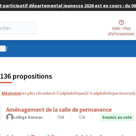
 participatif départemental jeunesse 2026 est en cours : du 06 
Aide - Plus
d'informations
Menu utilisateur
/
136 propositions
Aléatoire
Les plus récentes
A-Z (alphabétique)
Z-A (alphabétique inverse)
Aménagement de la salle de permanence
collège Rameau
0
0
Soumis au vote