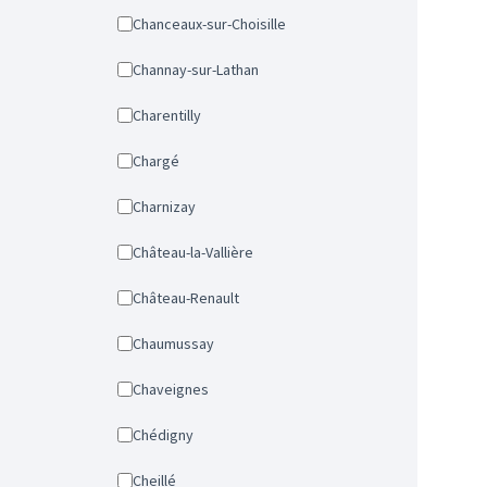
Chanceaux-sur-Choisille
Channay-sur-Lathan
Charentilly
Chargé
Charnizay
Château-la-Vallière
Château-Renault
Chaumussay
Chaveignes
Chédigny
Cheillé