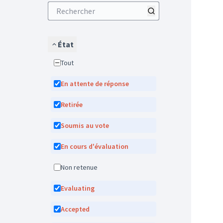
État
Tout
En attente de réponse
Retirée
Soumis au vote
En cours d'évaluation
Non retenue
Evaluating
Accepted