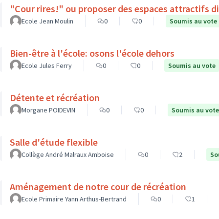
"Cour rires!" ou proposer des espaces attractifs d
Ecole Jean Moulin
0
0
Soumis au vote
Bien-être à l'école: osons l'école dehors
Ecole Jules Ferry
0
0
Soumis au vote
Détente et récréation
Morgane POIDEVIN
0
0
Soumis au vote
Salle d'étude flexible
Collège André Malraux Amboise
0
2
So
Aménagement de notre cour de récréation
Ecole Primaire Yann Arthus-Bertrand
0
1