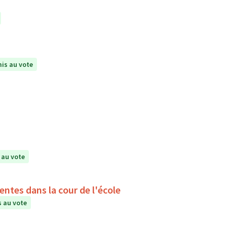
is au vote
 au vote
ntes dans la cour de l'école
 au vote