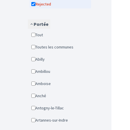
Rejected
Portée
Tout
Toutes les communes
Abilly
Ambillou
Amboise
Anché
Antogny-le-Tillac
Artannes-sur-Indre