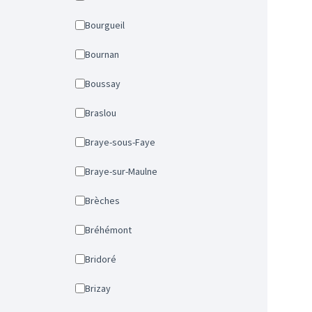
Bourgueil
Bournan
Boussay
Braslou
Braye-sous-Faye
Braye-sur-Maulne
Brèches
Bréhémont
Bridoré
Brizay