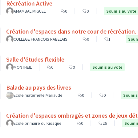
Récréation Active
AMAMBAL MIGUEL
0
0
Soumis au vote
Création d'espaces dans notre cour de récréation.
COLLEGE FRANCOIS RABELAIS
0
1
Soum
Salle d'études flexible
MONTHEIL
0
0
Soumis au vote
Balade au pays des livres
Ecole maternelle Mariaude
0
0
Soumis
Création d'espaces ombragés et zones de jeux déte
Ecole primaire du Kiosque
0
26
Soumis