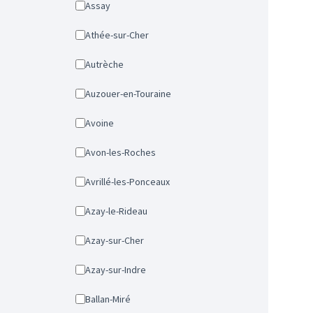
Assay
Athée-sur-Cher
Autrèche
Auzouer-en-Touraine
Avoine
Avon-les-Roches
Avrillé-les-Ponceaux
Azay-le-Rideau
Azay-sur-Cher
Azay-sur-Indre
Ballan-Miré