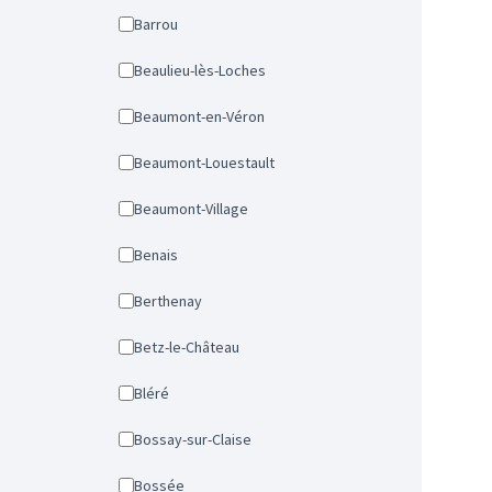
Barrou
Beaulieu-lès-Loches
Beaumont-en-Véron
Beaumont-Louestault
Beaumont-Village
Benais
Berthenay
Betz-le-Château
Bléré
Bossay-sur-Claise
Bossée