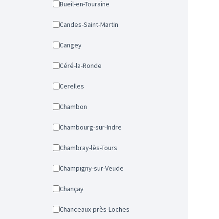
Bueil-en-Touraine
Candes-Saint-Martin
Cangey
Céré-la-Ronde
Cerelles
Chambon
Chambourg-sur-Indre
Chambray-lès-Tours
Champigny-sur-Veude
Chançay
Chanceaux-près-Loches