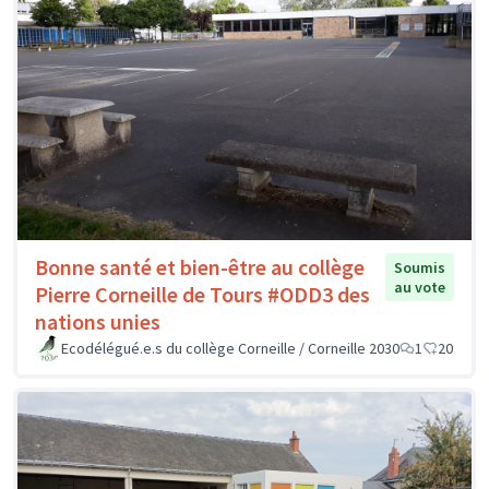
Bonne santé et bien-être au collège
Soumis
au vote
Pierre Corneille de Tours #ODD3 des
nations unies
Ecodélégué.e.s du collège Corneille / Corneille 2030
1
20