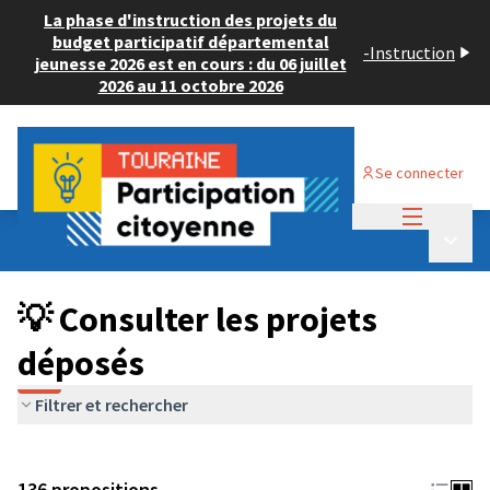
La phase d'instruction des projets du
budget participatif départemental
-
Instruction
jeunesse 2026 est en cours : du 06 juillet
2026 au 11 octobre 2026
Se connecter
Menu princi
Budget Participatif JEUNESSE 2024
/
Menu p
💡 Consulter les projets déposés
💡 Consulter les projets
déposés
Filtrer et rechercher
136 propositions