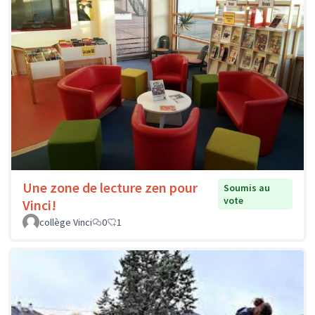
Une zone de lecture zen pour
Soumis au
vote
Vinci!
collège Vinci
0
1