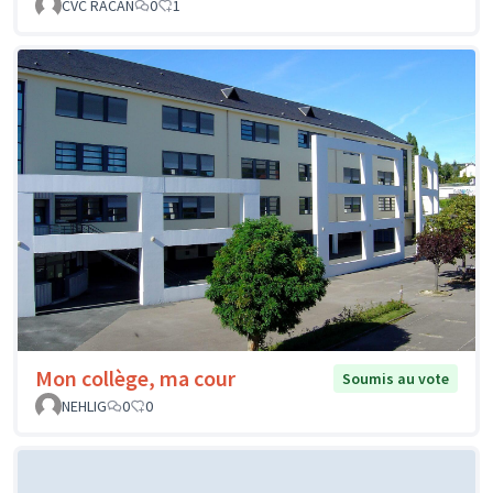
CVC RACAN
0
1
Mon collège, ma cour
Soumis au vote
NEHLIG
0
0