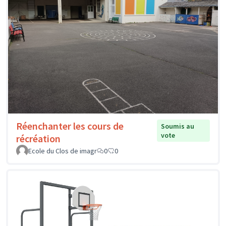
Réenchanter les cours de
Soumis au
vote
récréation
Ecole du Clos de imagr
0
0