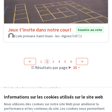
Jeux t'invite dans notre cour!
Soumis au vote
Ecole primaire Saint-Ouen - les -Vignes
0
1
1
2
3
4
5
6
Résultats par page :
25
Voir toutes les propositions retirées
Informations sur les cookies utilisés sur le site web
Nous utilisons des cookies sur notre site Web pour améliorer la
Conditions d'utilisation
performance et les contenus du site. Les cookies nous permettent
Paramètres des cookies