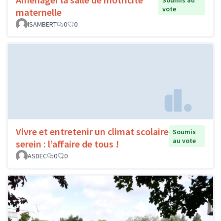
Soumis au
vote
maternelle
ISAMBERT
0
0
Vivre et entretenir un climat scolaire
Soumis
au vote
serein : l’affaire de tous !
ASDEC
0
0