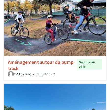
Aménagement autour du pump
Soumis au
vote
track
CMJ de Rochecorbon
0
1