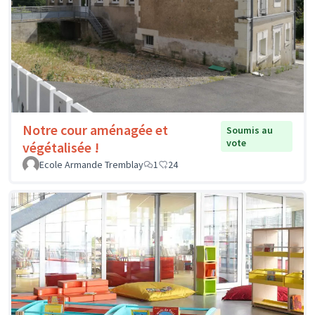
Notre cour aménagée et
Soumis au
vote
végétalisée !
Ecole Armande Tremblay
1
24