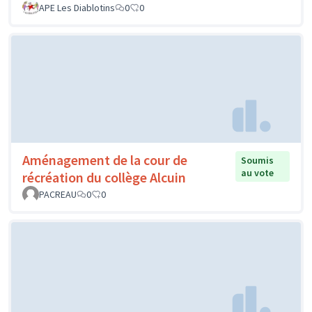
APE Les Diablotins
0
0
Aménagement de la cour de
Soumis
au vote
récréation du collège Alcuin
PACREAU
0
0