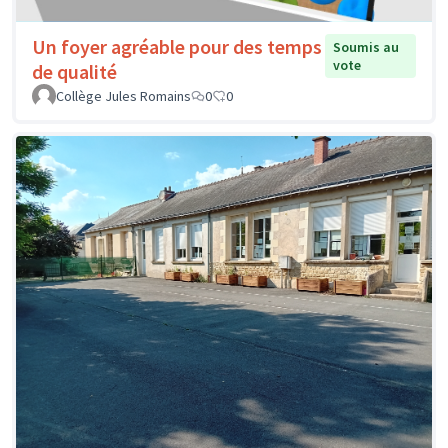
Un foyer agréable pour des temps
Soumis au
vote
de qualité
Collège Jules Romains
0
0