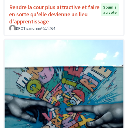
Rendre la cour plus attractive et faire
Soumis
au vote
en sorte qu'elle devienne un lieu
d'apprentissage
DROT sandrine
1
64