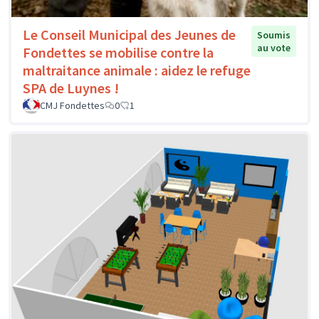
Le Conseil Municipal des Jeunes de
Soumis
au vote
Fondettes se mobilise contre la
maltraitance animale : aidez le refuge
SPA de Luynes !
CMJ Fondettes
0
1