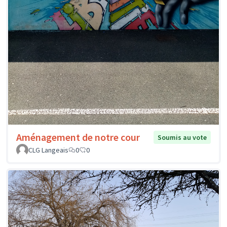
Aménagement de notre cour
Soumis au vote
CLG Langeais
0
0