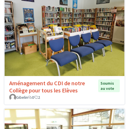
Aménagement du CDI de notre
Soumis
au vote
Collège pour tous les Elèves
Gibelin
0
2