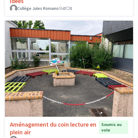
idées
Collège Jules Romains
0
0
Aménagement du coin lecture en
Soumis au
vote
plein air