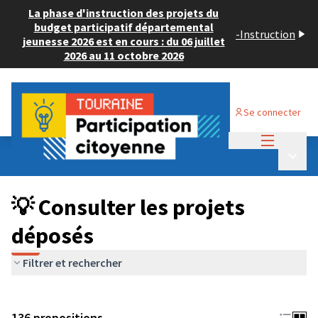
La phase d'instruction des projets du
budget participatif départemental
-
Instruction
jeunesse 2026 est en cours : du 06 juillet
2026 au 11 octobre 2026
Se connecter
Menu princi
Budget Participatif JEUNESSE 2024
/
Menu p
💡 Consulter les projets déposés
💡 Consulter les projets
déposés
Filtrer et rechercher
136 propositions