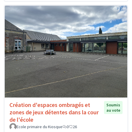
Création d'espaces ombragés et
Soumis
au vote
zones de jeux détentes dans la cour
de l'école
Ecole primaire du Kiosque
0
26