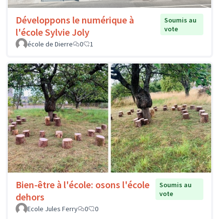
Développons le numérique à
Soumis au
vote
l'école Sylvie Joly
école de Dierre
0
1
Bien-être à l'école: osons l'école
Soumis au
vote
dehors
Ecole Jules Ferry
0
0