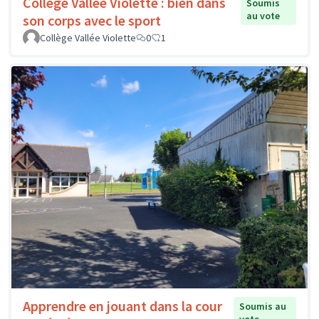
Collège Vallée Violette : bien dans
Soumis
au vote
son corps avec le sport
Collège Vallée Violette
0
1
Apprendre en jouant dans la cour
Soumis au
vote