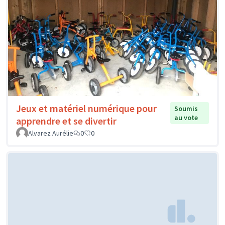
Jeux et matériel numérique pour
Soumis
au vote
apprendre et se divertir
Alvarez Aurélie
0
0