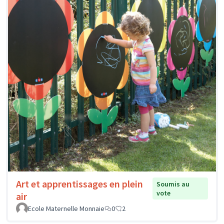
Art et apprentissages en plein
Soumis au
vote
air
Ecole Maternelle Monnaie
0
2