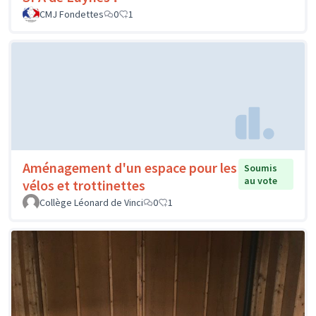
CMJ Fondettes
0
1
Aménagement d'un espace pour les
Soumis
au vote
vélos et trottinettes
Collège Léonard de Vinci
0
1