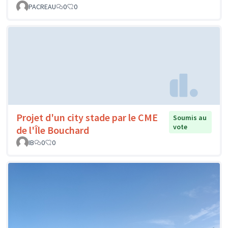
PACREAU
0
0
Projet d'un city stade par le CME
Soumis au
vote
de l'Île Bouchard
IB
0
0