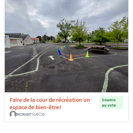
Faire de la cour de récréation un
Soumis
au vote
espace de bien-être!
MORANT
0
0