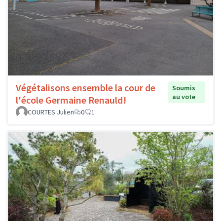
Végétalisons ensemble la cour de
Soumis
au vote
l'école Germaine Renauld!
COURTES Julien
0
1