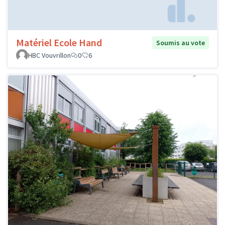
Matériel Ecole Hand
Soumis au vote
HBC Vouvrillon
0
6