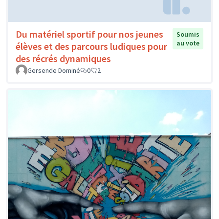
Du matériel sportif pour nos jeunes
Soumis
au vote
élèves et des parcours ludiques pour
des récrés dynamiques
Gersende Dominé
0
2