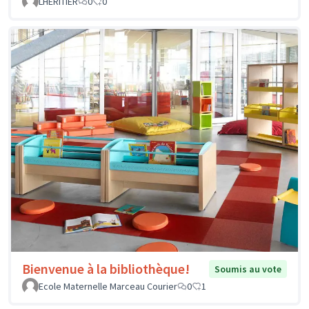
LHERITIER
0
0
Bienvenue à la bibliothèque!
Soumis au vote
Ecole Maternelle Marceau Courier
0
1