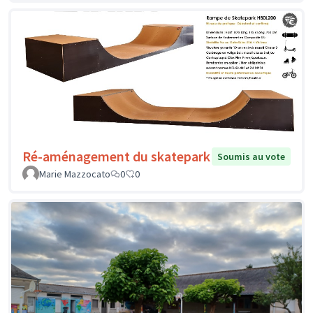
Ré-aménagement du skatepark
Soumis au vote
Marie Mazzocato
0
0