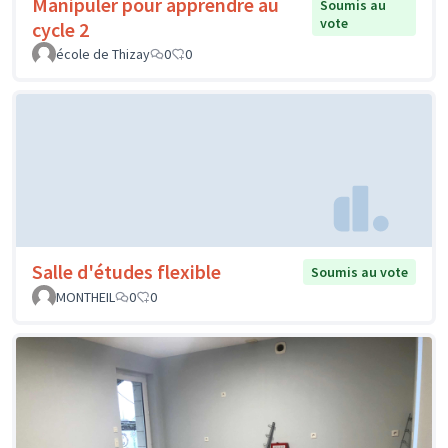
Manipuler pour apprendre au
Soumis au
vote
cycle 2
école de Thizay
0
0
Salle d'études flexible
Soumis au vote
MONTHEIL
0
0