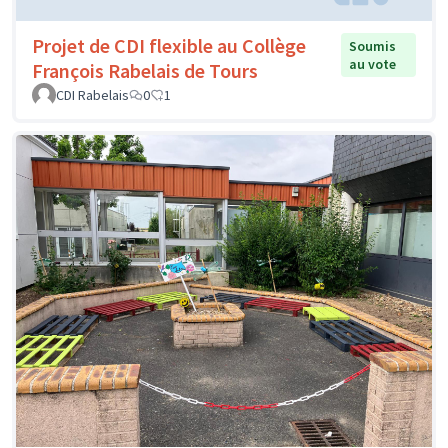
Projet de CDI flexible au Collège
Soumis
au vote
François Rabelais de Tours
CDI Rabelais
0
1