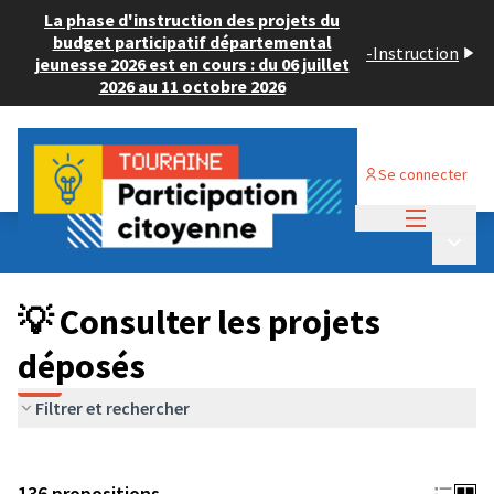
La phase d'instruction des projets du
budget participatif départemental
-
Instruction
jeunesse 2026 est en cours : du 06 juillet
2026 au 11 octobre 2026
Se connecter
Menu princi
Budget Participatif JEUNESSE 2024
/
Menu p
💡 Consulter les projets déposés
💡 Consulter les projets
déposés
Filtrer et rechercher
136 propositions