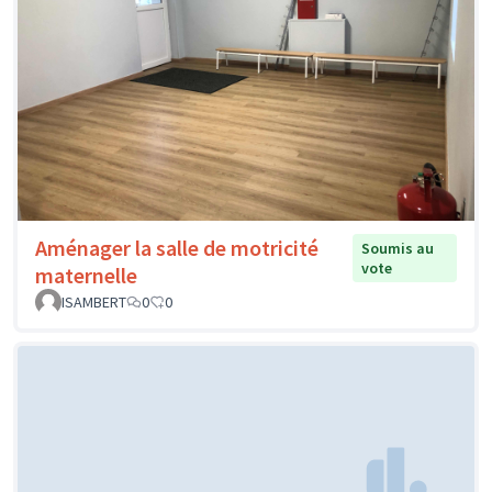
Aménager la salle de motricité
Soumis au
vote
maternelle
ISAMBERT
0
0