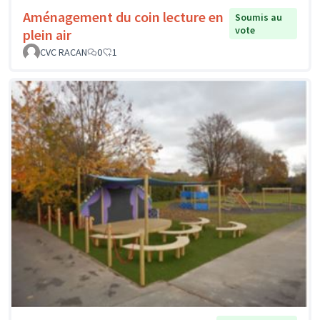
Aménagement du coin lecture en
Soumis au
vote
plein air
CVC RACAN
0
1