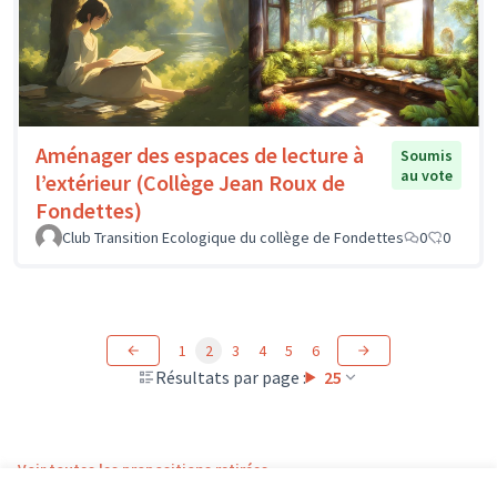
Aménager des espaces de lecture à
Soumis
au vote
l’extérieur (Collège Jean Roux de
Fondettes)
Club Transition Ecologique du collège de Fondettes
0
0
1
2
3
4
5
6
Résultats par page :
25
Voir toutes les propositions retirées