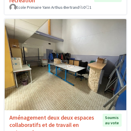
récréation
Ecole Primaire Yann Arthus-Bertrand
0
1
Aménagement deux deux espaces
Soumis
au vote
collaboratifs et de travail en