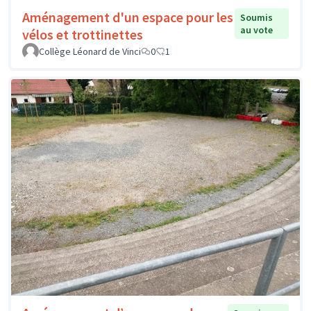
Aménagement d'un espace pour les
Soumis
au vote
vélos et trottinettes
Collège Léonard de Vinci
0
1