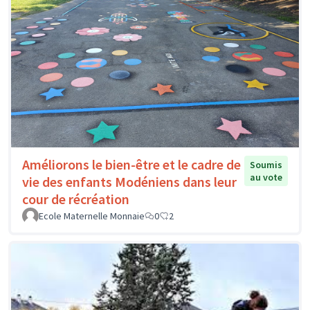
Améliorons le bien-être et le cadre de
Soumis
au vote
vie des enfants Modéniens dans leur
cour de récréation
Ecole Maternelle Monnaie
0
2