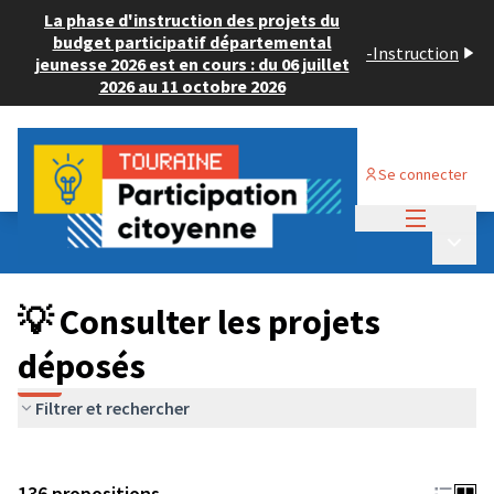
La phase d'instruction des projets du
budget participatif départemental
-
Instruction
jeunesse 2026 est en cours : du 06 juillet
2026 au 11 octobre 2026
Se connecter
Menu princi
Budget Participatif JEUNESSE 2024
/
Menu p
💡 Consulter les projets déposés
💡 Consulter les projets
déposés
Filtrer et rechercher
136 propositions