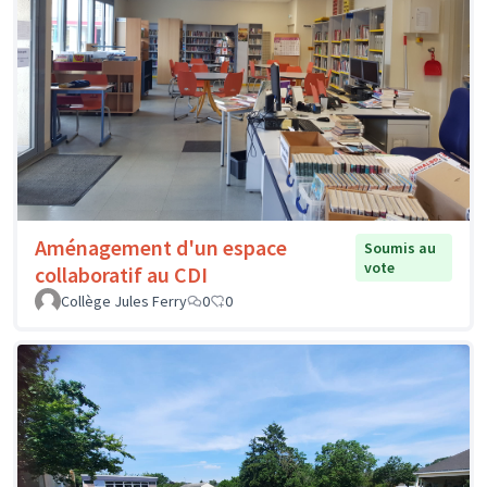
Aménagement d'un espace
Soumis au
vote
collaboratif au CDI
Collège Jules Ferry
0
0