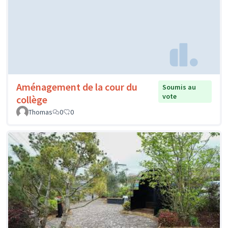
Aménagement de la cour du
Soumis au
vote
collège
Thomas
0
0