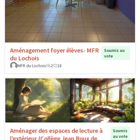
Aménagement foyer élèves- MFR
Soumis au
vote
du Lochois
MFR du Lochois
2
18
Aménager des espaces de lecture à
Soumis
au vote
l’extérieur (Collège Jean Roux de