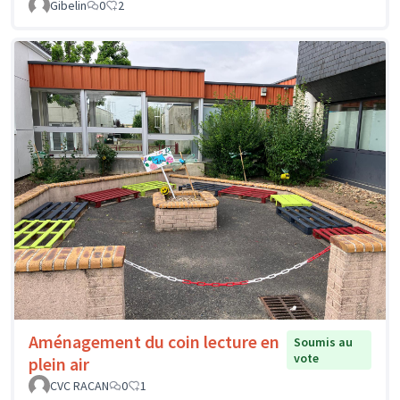
Gibelin
0
2
Aménagement du coin lecture en
Soumis au
vote
plein air
CVC RACAN
0
1