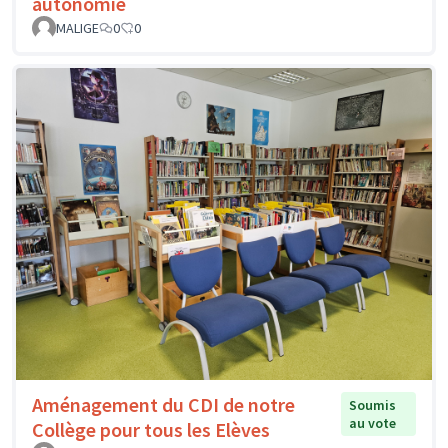
autonomie
MALIGE
0
0
Aménagement du CDI de notre
Soumis
au vote
Collège pour tous les Elèves