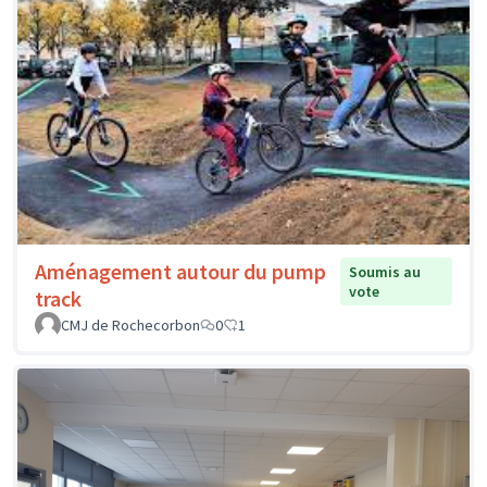
Aménagement autour du pump
Soumis au
vote
track
CMJ de Rochecorbon
0
1