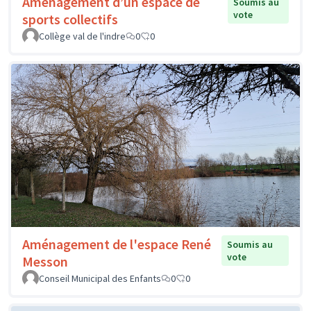
Aménagement d’un espace de
Soumis au
vote
sports collectifs
Collège val de l'indre
0
0
Aménagement de l'espace René
Soumis au
vote
Messon
Conseil Municipal des Enfants
0
0