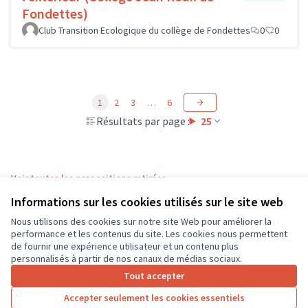
Fondettes)
Club Transition Ecologique du collège de Fondettes
0
0
1
2
3
…
6
Résultats par page :
25
Voir toutes les propositions retirées
Informations sur les cookies utilisés sur le site web
Nous utilisons des cookies sur notre site Web pour améliorer la
Conditions d'utilisation
performance et les contenus du site. Les cookies nous permettent
Paramètres des cookies
de fournir une expérience utilisateur et un contenu plus
CD37 sur X
CD37 sur Facebook
CD37 sur Instagram
CD37 sur YouTube
personnalisés à partir de nos canaux de médias sociaux.
(Lien externe)
(Lien externe)
(Lien externe)
(Lien externe)
Tout accepter
Accepter seulement les cookies essentiels