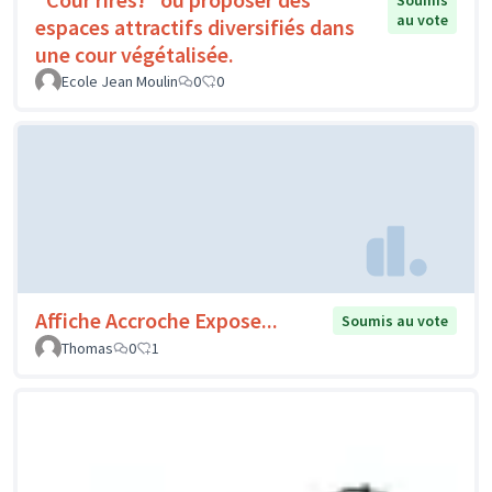
Soumis
au vote
espaces attractifs diversifiés dans
une cour végétalisée.
Ecole Jean Moulin
0
0
Affiche Accroche Expose...
Soumis au vote
Thomas
0
1