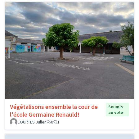
Végétalisons ensemble la cour de
Soumis
au vote
l'école Germaine Renauld!
COURTES Julien
0
1