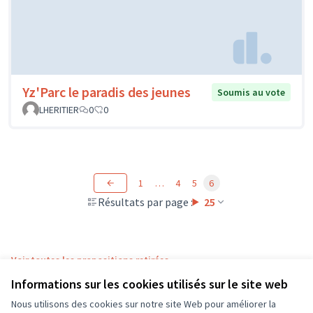
Yz'Parc le paradis des jeunes
Soumis au vote
LHERITIER
0
0
1
…
4
5
6
Résultats par page :
25
Voir toutes les propositions retirées
Informations sur les cookies utilisés sur le site web
Nous utilisons des cookies sur notre site Web pour améliorer la
Conditions d'utilisation