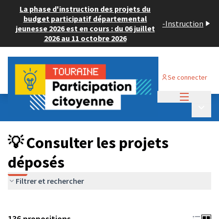
La phase d'instruction des projets du
budget participatif départemental
-
Instruction
jeunesse 2026 est en cours : du 06 juillet
2026 au 11 octobre 2026
Se connecter
Menu princi
Budget Participatif JEUNESSE 2024
/
Menu p
💡 Consulter les projets déposés
💡 Consulter les projets
déposés
Filtrer et rechercher
136 propositions