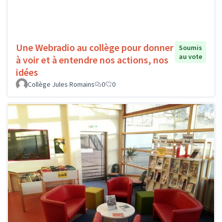
Une Webradio au collège pour donner
Soumis
au vote
à voir et à entendre nos actions, nos
idées
Collège Jules Romains
0
0