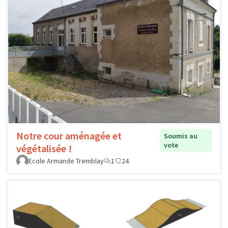
Notre cour aménagée et
Soumis au
vote
végétalisée !
Ecole Armande Tremblay
1
24