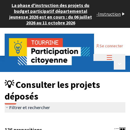
La phase d'instruction des projets du
budget participatif départemental
-
Instruction
jeunesse 2026 est en cours : du 06 juillet
2026 au 11 octobre 2026
Se connecter
Menu princi
Budget Participatif JEUNESSE 2024
/
Menu p
💡 Consulter les projets déposés
💡 Consulter les projets
déposés
Filtrer et rechercher
136 propositions