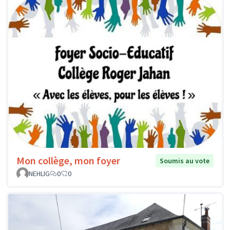
Mon collège, mon foyer
Soumis au vote
NEHLIG
0
0