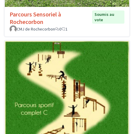
Parcours Sensoriel à
Soumis au
vote
Rochecorbon
CMJ de Rochecorbon
0
1