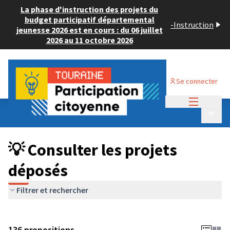
La phase d'instruction des projets du
budget participatif départemental
-
Instruction
jeunesse 2026 est en cours : du 06 juillet
2026 au 11 octobre 2026
Se connecter
Menu princi
Budget Participatif JEUNESSE 2024
/
Menu p
💡 Consulter les projets déposés
💡 Consulter les projets
déposés
Filtrer et rechercher
136 propositions