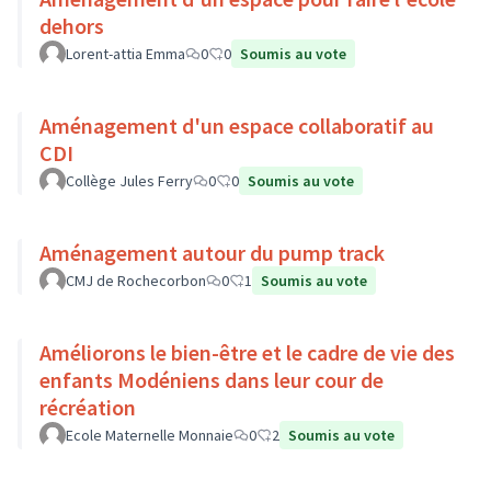
dehors
Lorent-attia Emma
0
0
Soumis au vote
Aménagement d'un espace collaboratif au
CDI
Collège Jules Ferry
0
0
Soumis au vote
Aménagement autour du pump track
CMJ de Rochecorbon
0
1
Soumis au vote
Améliorons le bien-être et le cadre de vie des
enfants Modéniens dans leur cour de
récréation
Ecole Maternelle Monnaie
0
2
Soumis au vote