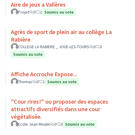
Aire de jeux a Vallères
Projet
0
2
Soumis au vote
Agrès de sport de plein air au collège La
Rabière
COLLEGE LA RABIERE _ JOUE-LES-TOURS
0
0
Soumis au vote
Affiche Accroche Expose...
Thomas
0
1
Soumis au vote
"Cour rires!" ou proposer des espaces
attractifs diversifiés dans une cour
végétalisée.
Ecole Jean Moulin
0
0
Soumis au vote