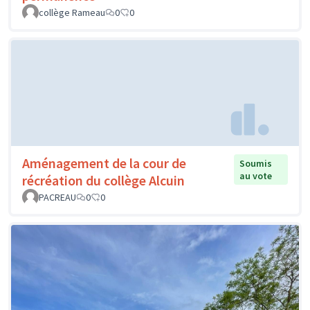
collège Rameau
0
0
Aménagement de la cour de
Soumis
au vote
récréation du collège Alcuin
PACREAU
0
0