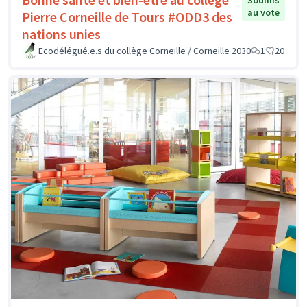
Soumis
au vote
Pierre Corneille de Tours #ODD3 des
nations unies
Ecodélégué.e.s du collège Corneille / Corneille 2030
1
20