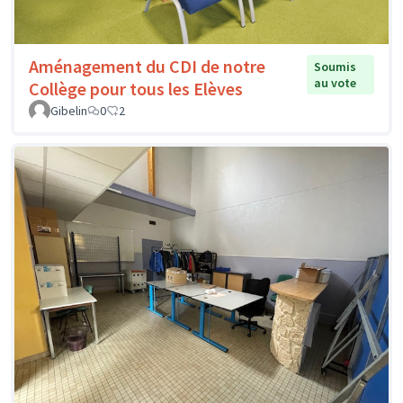
Aménagement du CDI de notre
Soumis
au vote
Collège pour tous les Elèves
Gibelin
0
2