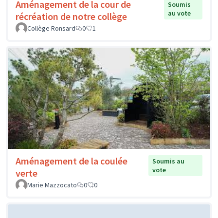
Aménagement de la cour de
Soumis
au vote
récréation de notre collège
Collège Ronsard
0
1
Aménagement de la coulée
Soumis au
vote
verte
Marie Mazzocato
0
0