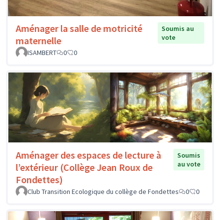
Aménager la salle de motricité
Soumis au
vote
maternelle
ISAMBERT
0
0
Aménager des espaces de lecture à
Soumis
au vote
l’extérieur (Collège Jean Roux de
Fondettes)
Club Transition Ecologique du collège de Fondettes
0
0