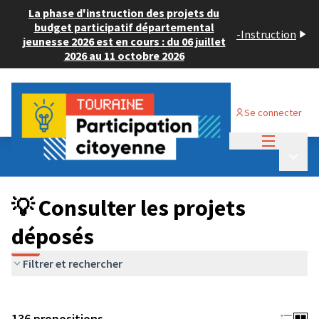
La phase d'instruction des projets du
budget participatif départemental
-
Instruction
jeunesse 2026 est en cours : du 06 juillet
2026 au 11 octobre 2026
Se connecter
Menu princi
Budget Participatif JEUNESSE 2024
/
Menu p
💡 Consulter les projets déposés
💡 Consulter les projets
déposés
Filtrer et rechercher
136 propositions