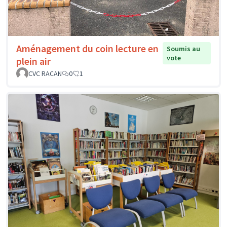
Aménagement du coin lecture en
Soumis au
vote
plein air
CVC RACAN
0
1