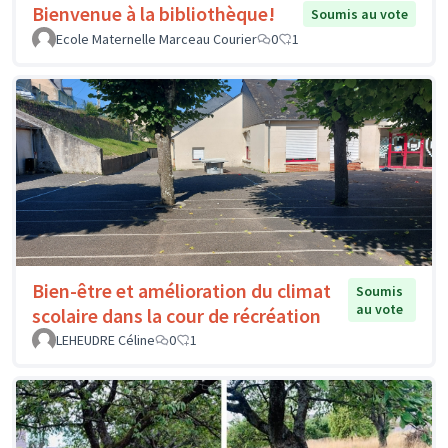
Bienvenue à la bibliothèque!
Soumis au vote
Ecole Maternelle Marceau Courier
0
1
Bien-être et amélioration du climat
Soumis
au vote
scolaire dans la cour de récréation
LEHEUDRE Céline
0
1