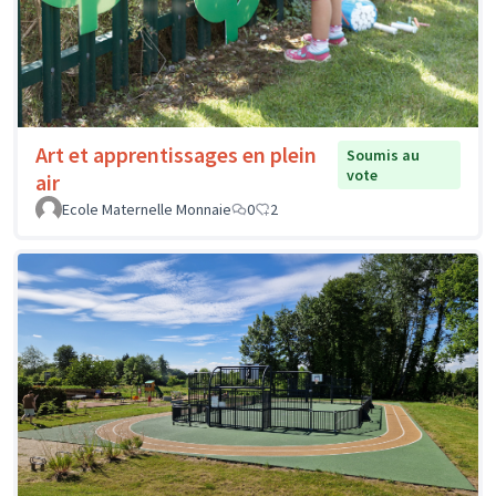
Art et apprentissages en plein
Soumis au
vote
air
Ecole Maternelle Monnaie
0
2