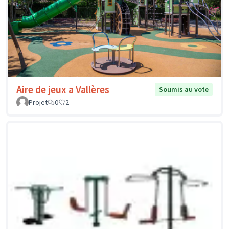
Aire de jeux a Vallères
Soumis au vote
Projet
0
2