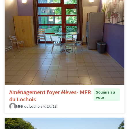
Aménagement foyer élèves- MFR
Soumis au
vote
du Lochois
MFR du Lochois
2
18