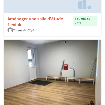
Aménager une salle d'étude
Soumis au
vote
flexible
Thomas
0
0