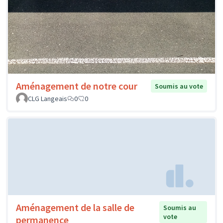
Aménagement de notre cour
Soumis au vote
CLG Langeais
0
0
Aménagement de la salle de
Soumis au
vote
permanence