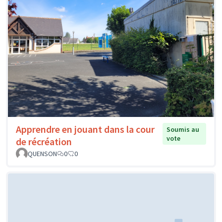
Apprendre en jouant dans la cour
Soumis au
vote
de récréation
QUENSON
0
0