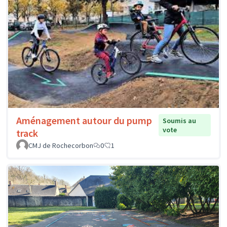
Aménagement autour du pump
Soumis au
vote
track
CMJ de Rochecorbon
0
1