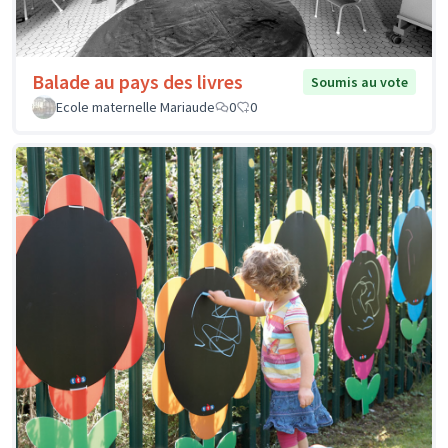
Balade au pays des livres
Soumis au vote
Ecole maternelle Mariaude
0
0