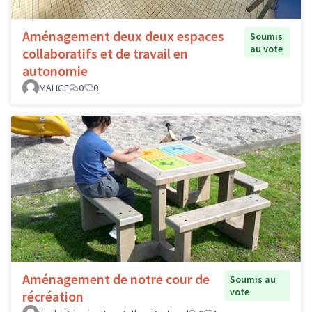
Aménagement deux deux espaces
Soumis
au vote
collaboratifs et de travail en
autonomie
MALIGE
0
0
Aménagement de notre cour de
Soumis au
vote
récréation