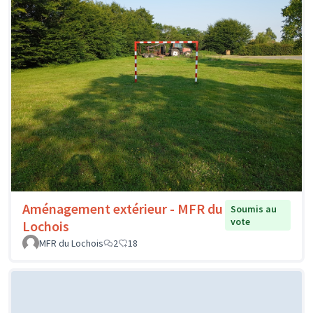
Aménagement extérieur - MFR du
Soumis au
vote
Lochois
MFR du Lochois
2
18