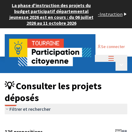
La phase d'instruction des projets du
budget participatif départemental
-
Instruction
jeunesse 2026 est en cours : du 06 juillet
2026 au 11 octobre 2026
Se connecter
Menu princi
Budget Participatif JEUNESSE 2024
/
Menu p
💡 Consulter les projets déposés
💡 Consulter les projets
déposés
Filtrer et rechercher
136 propositions