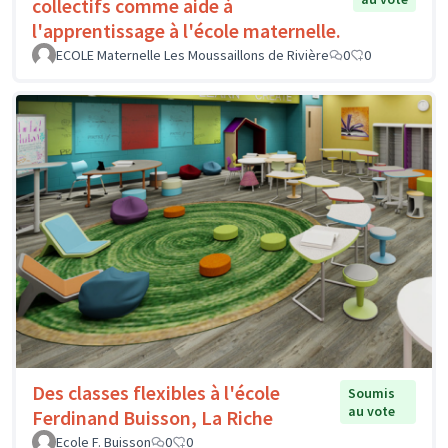
collectifs comme aide à
l'apprentissage à l'école maternelle.
ECOLE Maternelle Les Moussaillons de Rivière
0
0
Des classes flexibles à l'école
Soumis
au vote
Ferdinand Buisson, La Riche
Ecole F. Buisson
0
0