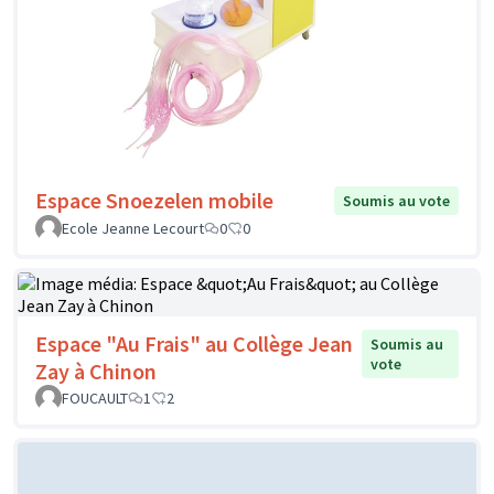
Espace Snoezelen mobile
Soumis au vote
Ecole Jeanne Lecourt
0
0
Espace "Au Frais" au Collège Jean
Soumis au
vote
Zay à Chinon
FOUCAULT
1
2