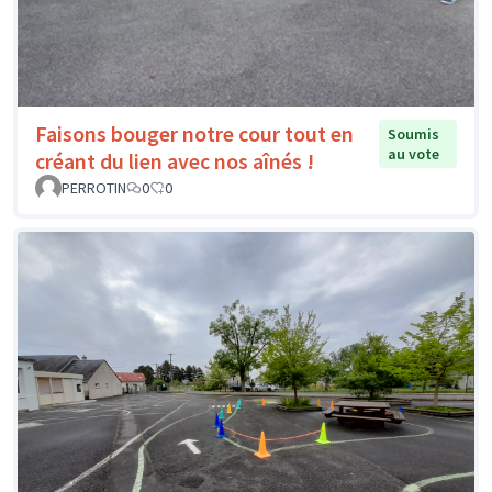
Faisons bouger notre cour tout en
Soumis
au vote
créant du lien avec nos aînés !
PERROTIN
0
0