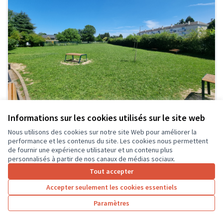
Informations sur les cookies utilisés sur le site web
Nous utilisons des cookies sur notre site Web pour améliorer la
De l'ombre au collège
Soumis au vote
performance et les contenus du site. Les cookies nous permettent
CVC collège Montaigne
0
0
de fournir une expérience utilisateur et un contenu plus
personnalisés à partir de nos canaux de médias sociaux.
Tout accepter
Accepter seulement les cookies essentiels
Paramètres