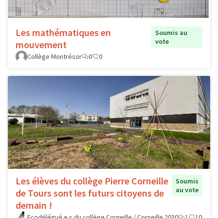
Les mathématiques en
Soumis au
vote
mouvement
Collège Montrésor
0
0
Les élèves du collège Pierre Corneille
Soumis
au vote
de Tours sont les futurs citoyens de
demain !
Ecodélégué.e.s du collège Corneille / Corneille 2030
1
10