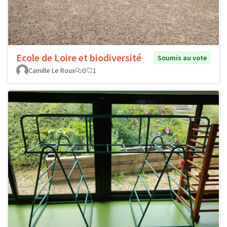
Ecole de Loire et biodiversité
Soumis au vote
Camille Le Roux
0
1