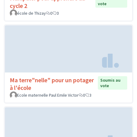
vote
cycle 2
école de Thizay
0
0
Ma terre"nelle" pour un potager
Soumis au
vote
à l'école
Ecole maternelle Paul Emile Victor
0
3