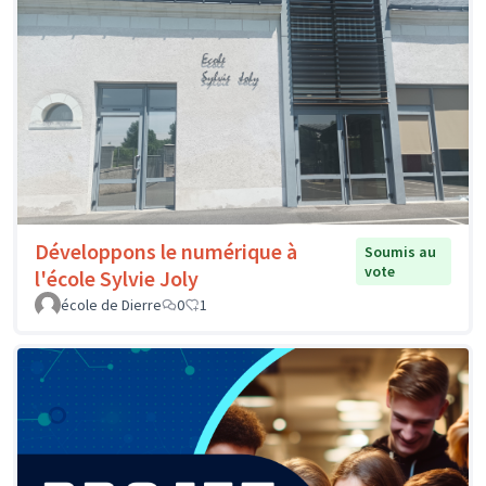
Développons le numérique à
Soumis au
vote
l'école Sylvie Joly
école de Dierre
0
1