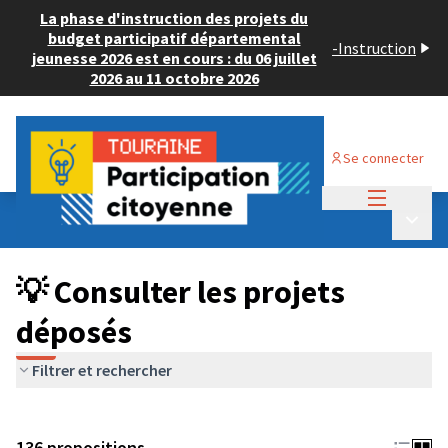
La phase d'instruction des projets du
budget participatif départemental
-
Instruction
jeunesse 2026 est en cours : du 06 juillet
2026 au 11 octobre 2026
Se connecter
Menu princi
Budget Participatif JEUNESSE 2024
/
Menu p
💡 Consulter les projets déposés
💡 Consulter les projets
déposés
Filtrer et rechercher
136 propositions