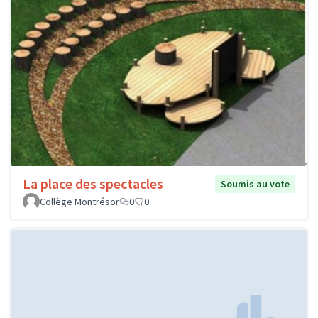
La place des spectacles
Soumis au vote
Collège Montrésor
0
0