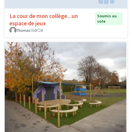
La cour de mon collège...un
Soumis au
vote
espace de jeux
Thomas
0
0