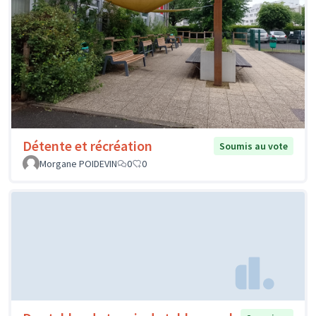
Détente et récréation
Soumis au vote
Morgane POIDEVIN
0
0