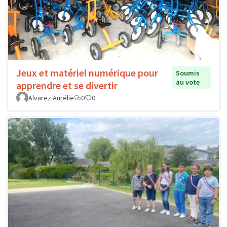
Jeux et matériel numérique pour
Soumis
au vote
apprendre et se divertir
Alvarez Aurélie
0
0