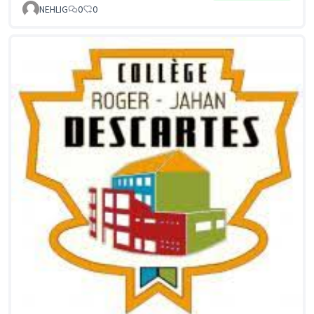
NEHLIG
0
0