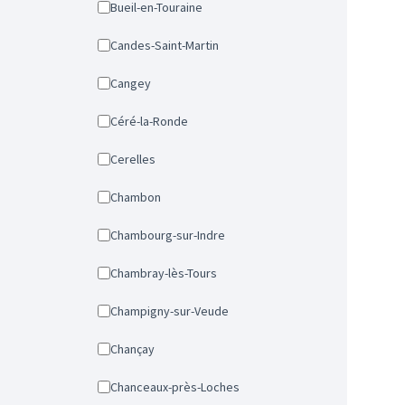
Bueil-en-Touraine
Candes-Saint-Martin
Cangey
Céré-la-Ronde
Cerelles
Chambon
Chambourg-sur-Indre
Chambray-lès-Tours
Champigny-sur-Veude
Chançay
Chanceaux-près-Loches