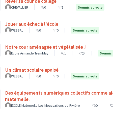
Rêver sa cour de collège
CHEVALLIER
0
1
Soumis au vote
Jouer aux échec à l'école
WESSAL
0
0
Soumis au vote
Notre cour aménagée et végétalisée !
Ecole Armande Tremblay
1
24
Soumis 
Un climat scolaire apaisé
WESSAL
0
0
Soumis au vote
Des équipements numériques collectifs comme aide à l'apprentissage à l'école
maternelle.
ECOLE Maternelle Les Moussaillons de Rivière
0