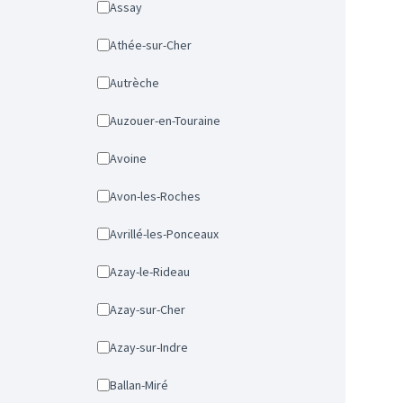
Assay
Athée-sur-Cher
Autrèche
Auzouer-en-Touraine
Avoine
Avon-les-Roches
Avrillé-les-Ponceaux
Azay-le-Rideau
Azay-sur-Cher
Azay-sur-Indre
Ballan-Miré