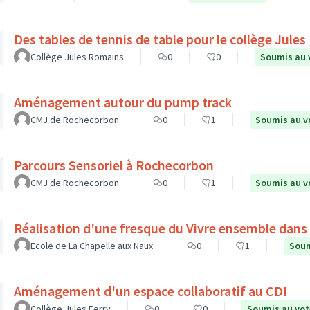
Des tables de tennis de table pour le collège Jule
Collège Jules Romains
0
0
Soumis au 
Aménagement autour du pump track
CMJ de Rochecorbon
0
1
Soumis au v
Parcours Sensoriel à Rochecorbon
CMJ de Rochecorbon
0
1
Soumis au v
Réalisation d'une fresque du Vivre ensemble dans l
Ecole de La Chapelle aux Naux
0
1
Soum
Aménagement d'un espace collaboratif au CDI
Collège Jules Ferry
0
0
Soumis au vot