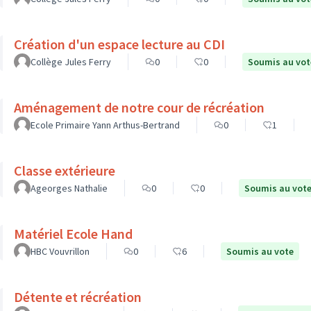
Création d'un espace lecture au CDI
Collège Jules Ferry
0
0
Soumis au vot
Aménagement de notre cour de récréation
Ecole Primaire Yann Arthus-Bertrand
0
1
Classe extérieure
Ageorges Nathalie
0
0
Soumis au vot
Matériel Ecole Hand
HBC Vouvrillon
0
6
Soumis au vote
Détente et récréation