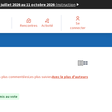
juillet 2026 au 11 octobre 2026
-
Instruction
Se
Rencontres
Activité
connecter
s plus commentées
Les plus suivies
Avec le plus d'auteurs
is au vote