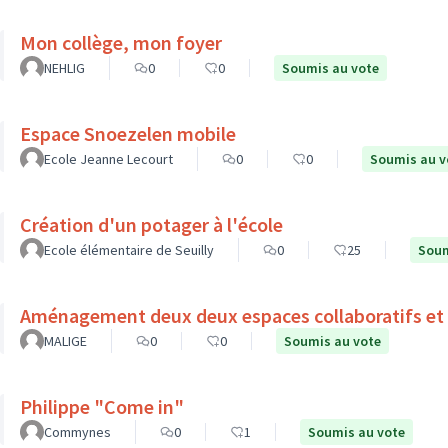
Mon collège, mon foyer
NEHLIG
0
0
Soumis au vote
Espace Snoezelen mobile
Ecole Jeanne Lecourt
0
0
Soumis au v
Création d'un potager à l'école
Ecole élémentaire de Seuilly
0
25
Soum
Aménagement deux deux espaces collaboratifs et 
MALIGE
0
0
Soumis au vote
Philippe "Come in"
Commynes
0
1
Soumis au vote