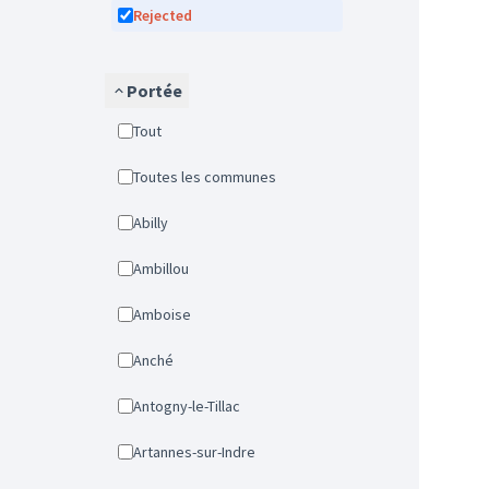
Rejected
Portée
Tout
Toutes les communes
Abilly
Ambillou
Amboise
Anché
Antogny-le-Tillac
Artannes-sur-Indre