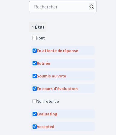
État
Tout
En attente de réponse
Retirée
Soumis au vote
En cours d'évaluation
Non retenue
Evaluating
Accepted