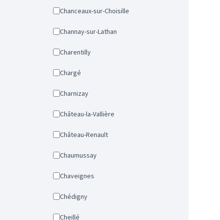
Chanceaux-sur-Choisille
Channay-sur-Lathan
Charentilly
Chargé
Charnizay
Château-la-Vallière
Château-Renault
Chaumussay
Chaveignes
Chédigny
Cheillé