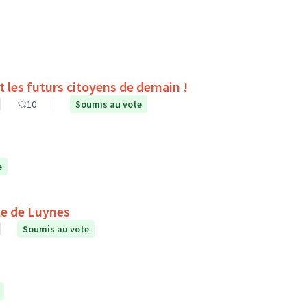
es du collège Pierre Corneille de Tours sont les futurs citoyens de demain !
10
Soumis au vote
e
le de Luynes
Soumis au vote