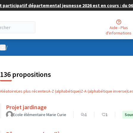
 participatif départemental jeunesse 2026 est en cours : du 06 
Aide - Plus
d'informations
Menu utilisateur
/
136 propositions
Aléatoire
Les plus récentes
A-Z (alphabétique)
Z-A (alphabétique inverse)
Le
Projet jardinage
Ecole élémentaire Marie Curie
1
1
Soum