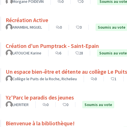
Morgane POIDEVIN
0
0
Soumis au vote
Récréation Active
AMAMBAL MIGUEL
0
0
Soumis au vote
Création d'un Pumptrack - Saint-Epain
LATOUCHE Karine
6
28
Soumis au vote
Un espace bien-être et d
Collège le Puits de la Roche, Richelieu
0
1
Yz'Parc le paradis des jeunes
LHERITIER
0
0
Soumis au vote
Bienvenue à la bibliothèque!