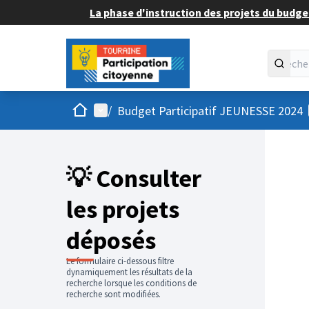
La phase d'instruction des projets du budget
Accueil
Menu principal
/
Budget Participatif JEUNESSE 2024
💡 Consulter
les projets
déposés
Le formulaire ci-dessous filtre
dynamiquement les résultats de la
recherche lorsque les conditions de
recherche sont modifiées.