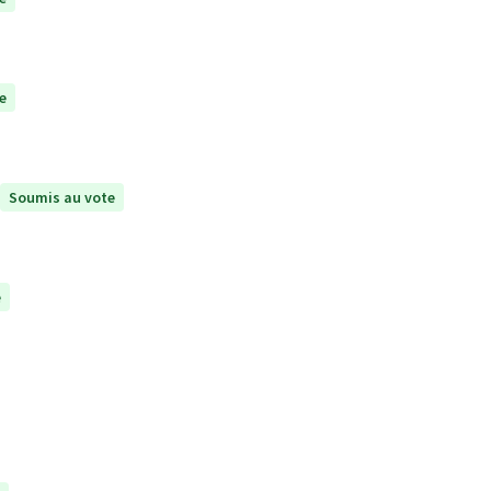
e
Soumis au vote
e