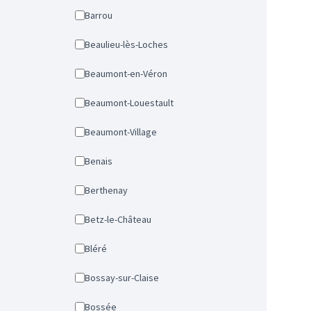
Barrou
Beaulieu-lès-Loches
Beaumont-en-Véron
Beaumont-Louestault
Beaumont-Village
Benais
Berthenay
Betz-le-Château
Bléré
Bossay-sur-Claise
Bossée