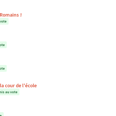
s Romains !
vote
ote
ote
a cour de l'école
is au vote
e