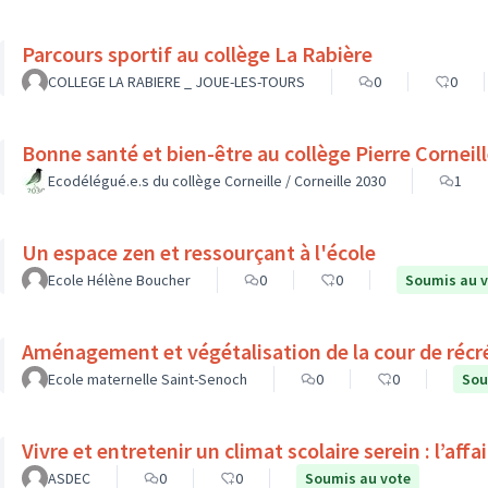
Parcours sportif au collège La Rabière
COLLEGE LA RABIERE _ JOUE-LES-TOURS
0
0
Bonne santé et bien-être au collège Pierre Cornei
Ecodélégué.e.s du collège Corneille / Corneille 2030
1
Un espace zen et ressourçant à l'école
Ecole Hélène Boucher
0
0
Soumis au 
Aménagement et végétalisation de la cour de récr
Ecole maternelle Saint-Senoch
0
0
Sou
Vivre et entretenir un climat scolaire serein : l’affa
ASDEC
0
0
Soumis au vote