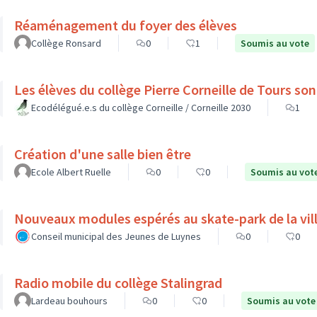
Réaménagement du foyer des élèves
Collège Ronsard
0
1
Soumis au vote
Les élèv
Ecodélégué.e.s du collège Corneille / Corneille 2030
1
Création d'une salle bien être
Ecole Albert Ruelle
0
0
Soumis au vot
Nouveaux modules espérés au skate-park de la vil
Conseil municipal des Jeunes de Luynes
0
0
Radio mobile du collège Stalingrad
Lardeau bouhours
0
0
Soumis au vote