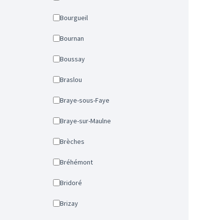
Bourgueil
Bournan
Boussay
Braslou
Braye-sous-Faye
Braye-sur-Maulne
Brèches
Bréhémont
Bridoré
Brizay