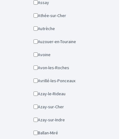
Assay
Athée-sur-Cher
Autrèche
Auzouer-en-Touraine
Avoine
Avon-les-Roches
Avrillé-les-Ponceaux
Azay-le-Rideau
Azay-sur-Cher
Azay-sur-Indre
Ballan-Miré