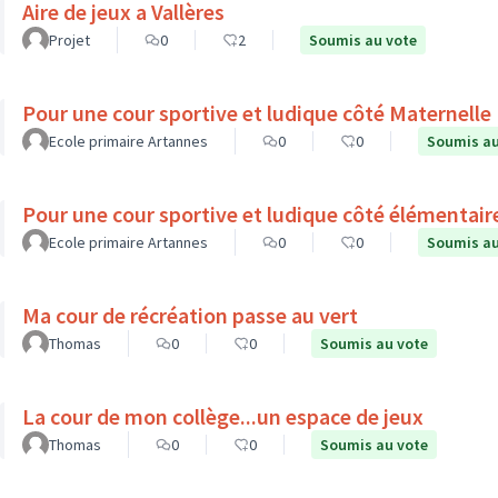
Aire de jeux a Vallères
Projet
0
2
Soumis au vote
Pour une cour sportive et ludique côté Maternelle
Ecole primaire Artannes
0
0
Soumis au
Pour une cour sportive et ludique côté élémentair
Ecole primaire Artannes
0
0
Soumis au
Ma cour de récréation passe au vert
Thomas
0
0
Soumis au vote
La cour de mon collège...un espace de jeux
Thomas
0
0
Soumis au vote