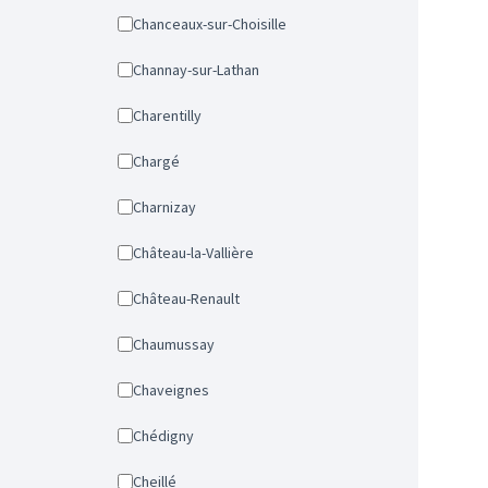
Chanceaux-sur-Choisille
Channay-sur-Lathan
Charentilly
Chargé
Charnizay
Château-la-Vallière
Château-Renault
Chaumussay
Chaveignes
Chédigny
Cheillé