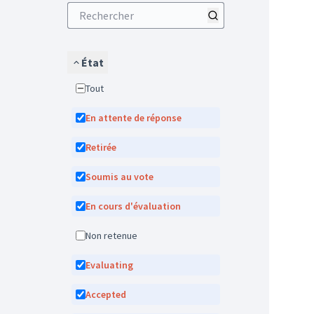
État
Tout
En attente de réponse
Retirée
Soumis au vote
En cours d'évaluation
Non retenue
Evaluating
Accepted