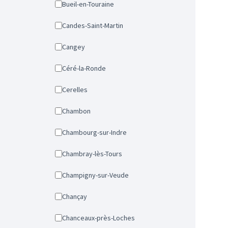
Bueil-en-Touraine
Candes-Saint-Martin
Cangey
Céré-la-Ronde
Cerelles
Chambon
Chambourg-sur-Indre
Chambray-lès-Tours
Champigny-sur-Veude
Chançay
Chanceaux-près-Loches