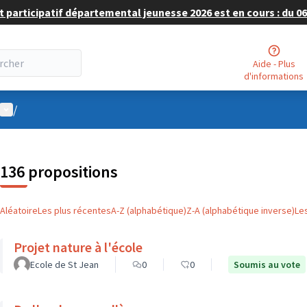
 participatif départemental jeunesse 2026 est en cours : du 06 
Aide - Plus
d'informations
Menu utilisateur
/
136 propositions
Aléatoire
Les plus récentes
A-Z (alphabétique)
Z-A (alphabétique inverse)
Le
Projet nature à l'école
Ecole de St Jean
0
0
Soumis au vote