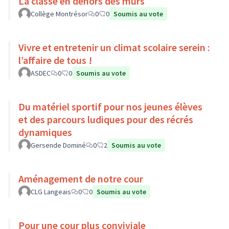
La classe en dehors des murs
Collège Montrésor
0
0
Soumis au vote
Vivre et entretenir un climat scolaire serein :
l’affaire de tous !
ASDEC
0
0
Soumis au vote
Du matériel sportif pour nos jeunes élèves
et des parcours ludiques pour des récrés
dynamiques
Gersende Dominé
0
2
Soumis au vote
Aménagement de notre cour
CLG Langeais
0
0
Soumis au vote
Pour une cour plus conviviale