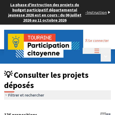
La phase d'instruction des projets du
budget participatif départemental
-
Instruction
jeunesse 2026 est en cours : du 06 juillet
2026 au 11 octobre 2026
Se connecter
Menu princi
Budget Participatif JEUNESSE 2024
/
Menu p
💡 Consulter les projets déposés
💡 Consulter les projets
déposés
Filtrer et rechercher
136 propositions