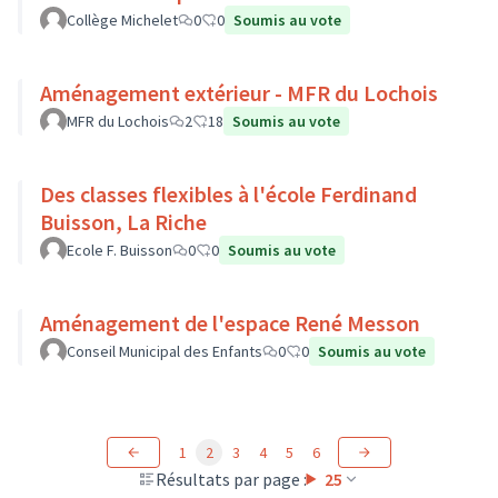
Collège Michelet
0
0
Soumis au vote
Aménagement extérieur - MFR du Lochois
MFR du Lochois
2
18
Soumis au vote
Des classes flexibles à l'école Ferdinand
Buisson, La Riche
Ecole F. Buisson
0
0
Soumis au vote
Aménagement de l'espace René Messon
Conseil Municipal des Enfants
0
0
Soumis au vote
1
2
3
4
5
6
Résultats par page :
25