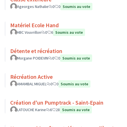
Ageorges Nathalie
0
0
Soumis au vote
Matériel Ecole Hand
HBC Vouvrillon
0
6
Soumis au vote
Détente et récréation
Morgane POIDEVIN
0
0
Soumis au vote
Récréation Active
AMAMBAL MIGUEL
0
0
Soumis au vote
Création d'un Pumptrack - Saint-Epain
LATOUCHE Karine
6
28
Soumis au vote