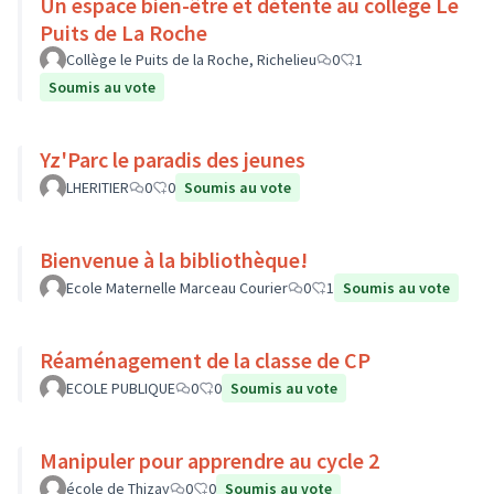
Un espace bien-être et détente au collège Le
Puits de La Roche
Collège le Puits de la Roche, Richelieu
0
1
Soumis au vote
Yz'Parc le paradis des jeunes
LHERITIER
0
0
Soumis au vote
Bienvenue à la bibliothèque!
Ecole Maternelle Marceau Courier
0
1
Soumis au vote
Réaménagement de la classe de CP
ECOLE PUBLIQUE
0
0
Soumis au vote
Manipuler pour apprendre au cycle 2
école de Thizay
0
0
Soumis au vote