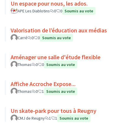
Un espace pour nous, les ados.
APE Les Diablotins
0
0
Soumis au vote
Valorisation de l’éducation aux médias
Carré
0
0
Soumis au vote
Aménager une salle d'étude flexible
Thomas
0
0
Soumis au vote
Affiche Accroche Expose...
Thomas
0
1
Soumis au vote
Un skate-park pour tous à Reugny
CMJ de Reugny
1
1
Soumis au vote