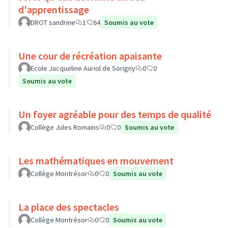
d'apprentissage
DROT sandrine
1
64
Soumis au vote
Une cour de récréation apaisante
Ecole Jacqueline Auriol de Sorigny
0
0
Soumis au vote
Un foyer agréable pour des temps de qualité
Collège Jules Romains
0
0
Soumis au vote
Les mathématiques en mouvement
Collège Montrésor
0
0
Soumis au vote
La place des spectacles
Collège Montrésor
0
0
Soumis au vote