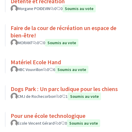
Détente et récréation
Morgane POIDEVIN
0
0
Soumis au vote
Faire de la cour de récréation un espace de
bien-être!
MORANT
0
0
Soumis au vote
Matériel Ecole Hand
HBC Vouvrillon
0
6
Soumis au vote
Dogs Park : Un parc ludique pour les chiens
CMJ de Rochecorbon
0
1
Soumis au vote
Pour une école technologique
Ecole Vincent Gérard
0
0
Soumis au vote