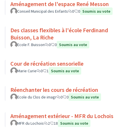
Aménagement de l'espace René Messon
Conseil Municipal des Enfants
0
0
Soumis au vote
Des classes flexibles à l'école Ferdinand
Buisson, La Riche
Ecole F. Buisson
0
0
Soumis au vote
Cour de récréation sensorielle
Marie Curie
0
1
Soumis au vote
Réenchanter les cours de récréation
Ecole du Clos de imagr
0
0
Soumis au vote
Aménagement extérieur - MFR du Lochois
MFR du Lochois
2
18
Soumis au vote