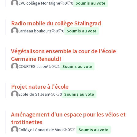
CVC collège Montaigne
0
0
Soumis au vote
Radio mobile du collège Stalingrad
Lardeau bouhours
0
0
Soumis au vote
Végétalisons ensemble la cour de l'école
Germaine Renauld!
COURTES Julien
0
1
Soumis au vote
Projet nature à l'école
Ecole de St Jean
0
0
Soumis au vote
Aménagement d'un espace pour les vélos et
trottinettes
Collège Léonard de Vinci
0
1
Soumis au vote