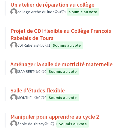
Un atelier de réparation au collège
college Arche du lude
0
1
Soumis au vote
Projet de CDI flexible au Collège François
Rabelais de Tours
CDI Rabelais
0
1
Soumis au vote
Aménager la salle de motricité maternelle
ISAMBERT
0
0
Soumis au vote
Salle d'études flexible
MONTHEIL
0
0
Soumis au vote
Manipuler pour apprendre au cycle 2
école de Thizay
0
0
Soumis au vote