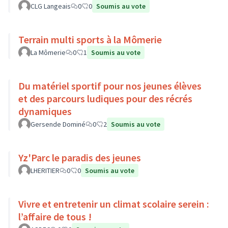
CLG Langeais
0
0
Soumis au vote
Terrain multi sports à la Mômerie
La Mômerie
0
1
Soumis au vote
Du matériel sportif pour nos jeunes élèves
et des parcours ludiques pour des récrés
dynamiques
Gersende Dominé
0
2
Soumis au vote
Yz'Parc le paradis des jeunes
LHERITIER
0
0
Soumis au vote
Vivre et entretenir un climat scolaire serein :
l’affaire de tous !