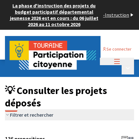
La phase d'instruction des projets du
budget participatif départemental
-
Instruction
jeunesse 2026 est en cours : du 06 juillet
2026 au 11 octobre 2026
Se connecter
Menu princi
Budget Participatif JEUNESSE 2024
/
Menu p
💡 Consulter les projets déposés
💡 Consulter les projets
déposés
Filtrer et rechercher
136 propositions