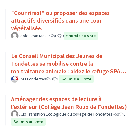
"Cour rires!" ou proposer des espaces
attractifs diversifiés dans une cour
végétalisée.
Ecole Jean Moulin
0
0
Soumis au vote
Le Conseil Municipal des Jeunes de
Fondettes se mobilise contre la
maltraitance animale : aidez le refuge SPA
de Luynes !
CMJ Fondettes
0
1
Soumis au vote
Aménager des espaces de lecture à
l’extérieur (Collège Jean Roux de Fondettes)
Club Transition Ecologique du collège de Fondettes
0
0
Soumis au vote