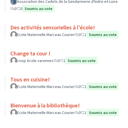
Association des Cadets de la Gendarmerie d'Indre-et-Loire
0
0
Soumis au vote
Des activités sensorielles à l'école!
Ecole Maternelle Marceau Courier
0
1
Soumis au vote
Change ta cour !
coop école varennes
0
1
Soumis au vote
Tous en cuisine!
Ecole Maternelle Marceau Courier
0
1
Soumis au vote
Bienvenue à la bibliothèque!
Ecole Maternelle Marceau Courier
0
1
Soumis au vote