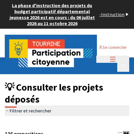
La phase d'instruction des projets du
budget participatif départemental
-
Instruction
jeunesse 2026 est en cours : du 06 juillet
2026 au 11 octobre 2026
Se connecter
Menu princi
Budget Participatif JEUNESSE 2024
/
Menu p
💡 Consulter les projets déposés
💡 Consulter les projets
déposés
Filtrer et rechercher
136 propositions