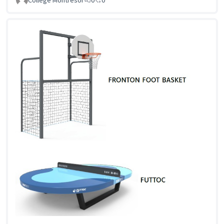
Collège Montrésor
0
0