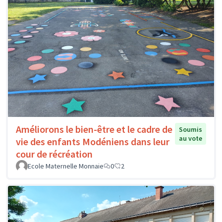
Améliorons le bien-être et le cadre de
Soumis
au vote
vie des enfants Modéniens dans leur
cour de récréation
Ecole Maternelle Monnaie
0
2