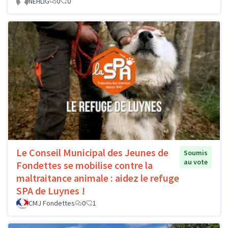
NEHLIG
0
0
Le Conseil Municipal des Jeunes de
Soumis
au vote
Fondettes se mobilise contre la
maltraitance animale : aidez le refuge
SPA de Luynes !
CMJ Fondettes
0
1