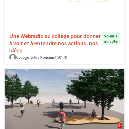
Une Webradio au collège pour donner
Soumis
au vote
à voir et à entendre nos actions, nos
idées
Collège Jules Romains
0
0