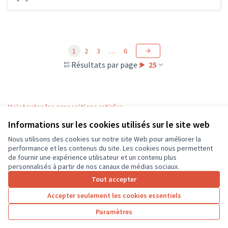
1
2
3
…
6
Résultats par page :
25
Voir toutes les propositions retirées
Informations sur les cookies utilisés sur le site web
Nous utilisons des cookies sur notre site Web pour améliorer la
Conditions d'utilisation
performance et les contenus du site. Les cookies nous permettent
Paramètres des cookies
de fournir une expérience utilisateur et un contenu plus
CD37 sur X
CD37 sur Facebook
CD37 sur Instagram
CD37 sur YouTube
personnalisés à partir de nos canaux de médias sociaux.
(Lien externe)
(Lien externe)
(Lien externe)
(Lien externe)
Tout accepter
Accepter seulement les cookies essentiels
Licence Cre
(Lien extern
Paramètres
(Lien externe)
Site réalisé grâce au
logiciel libre Decidim
.
(Lien externe)