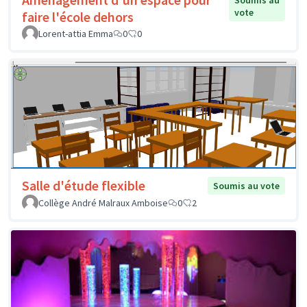
Soumis au
vote
faire l'école dehors
Lorent-attia Emma
0
0
Salle d'étude flexible
Soumis au vote
Collège André Malraux Amboise
0
2