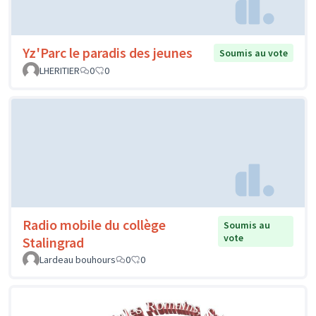
Yz'Parc le paradis des jeunes
Soumis au vote
LHERITIER
0
0
Radio mobile du collège
Soumis au
vote
Stalingrad
Lardeau bouhours
0
0