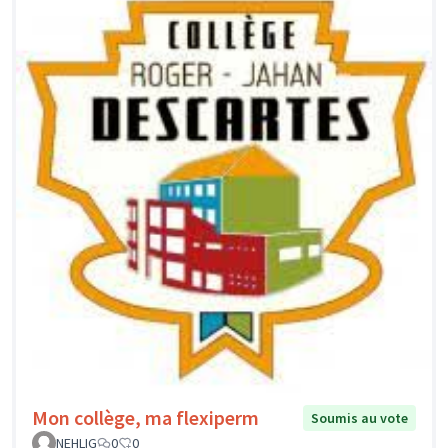
Mon collège, ma flexiperm
Soumis au vote
NEHLIG
0
0