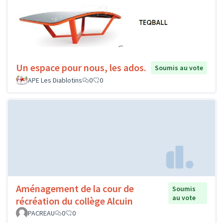
Un espace pour nous, les ados.
Soumis au vote
APE Les Diablotins
0
0
Aménagement de la cour de
Soumis
au vote
récréation du collège Alcuin
PACREAU
0
0