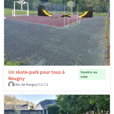
Un skate-park pour tous à
Soumis au
vote
Reugny
CMJ de Reugny
1
1