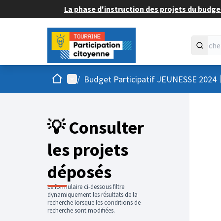
La phase d'instruction des projets du budget
Accueil
Menu principal
/
Budget Participatif JEUNESSE 2024
💡 Consulter
les projets
déposés
Le formulaire ci-dessous filtre
dynamiquement les résultats de la
recherche lorsque les conditions de
recherche sont modifiées.