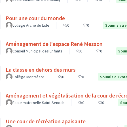
Pour une cour du monde
college Arche du lude
0
0
Soumis au v
Aménagement de l'espace René Messon
Conseil Municipal des Enfants
0
0
Soum
La classe en dehors des murs
Collège Montrésor
0
0
Soumis au vot
Aménagement et végétalisation de la cour de récr
Ecole maternelle Saint-Senoch
0
0
Sou
Une cour de récréation apaisante