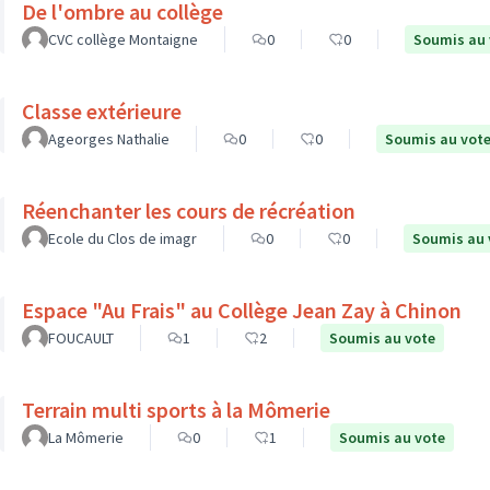
De l'ombre au collège
CVC collège Montaigne
0
0
Soumis au 
Classe extérieure
Ageorges Nathalie
0
0
Soumis au vot
Réenchanter les cours de récréation
Ecole du Clos de imagr
0
0
Soumis au 
Espace "Au Frais" au Collège Jean Zay à Chinon
FOUCAULT
1
2
Soumis au vote
Terrain multi sports à la Mômerie
La Mômerie
0
1
Soumis au vote