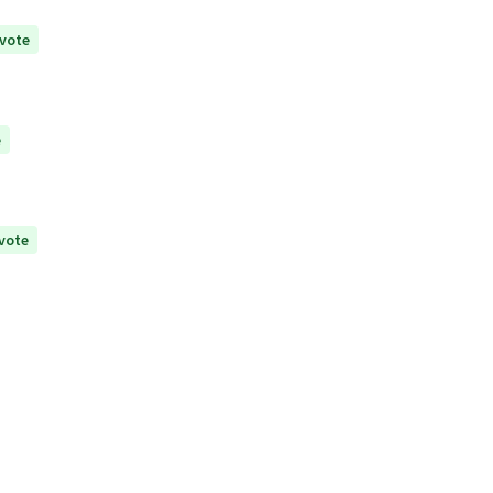
vote
e
vote