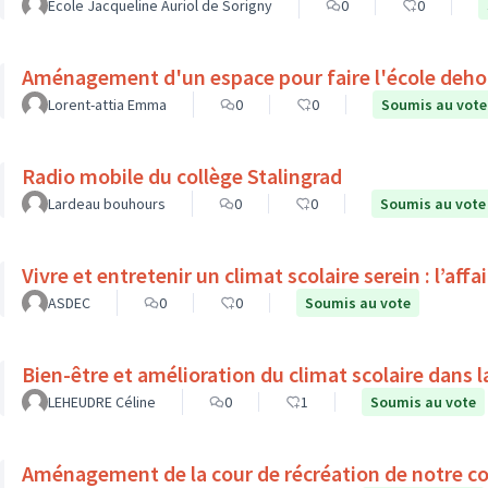
Ecole Jacqueline Auriol de Sorigny
0
0
Aménagement d'un espace pour faire l'école deho
Lorent-attia Emma
0
0
Soumis au vote
Radio mobile du collège Stalingrad
Lardeau bouhours
0
0
Soumis au vote
Vivre et entretenir un climat scolaire serein : l’affa
ASDEC
0
0
Soumis au vote
Bien-être et amélioration du climat scolaire dans l
LEHEUDRE Céline
0
1
Soumis au vote
Aménagement de la cour de récréation de notre co