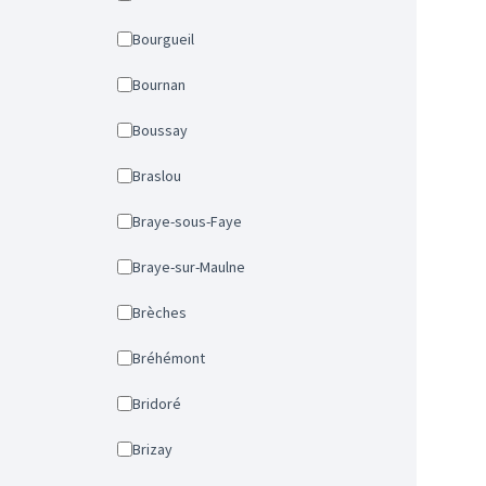
Bourgueil
Bournan
Boussay
Braslou
Braye-sous-Faye
Braye-sur-Maulne
Brèches
Bréhémont
Bridoré
Brizay