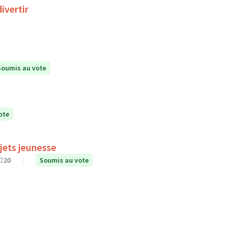
ivertir
Soumis au vote
ote
jets jeunesse
20
Soumis au vote