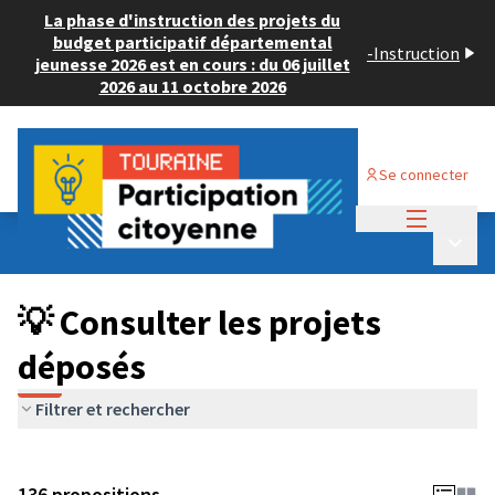
La phase d'instruction des projets du
budget participatif départemental
-
Instruction
jeunesse 2026 est en cours : du 06 juillet
2026 au 11 octobre 2026
Se connecter
Menu princi
Budget Participatif JEUNESSE 2024
/
Menu p
💡 Consulter les projets déposés
💡 Consulter les projets
déposés
Filtrer et rechercher
136 propositions