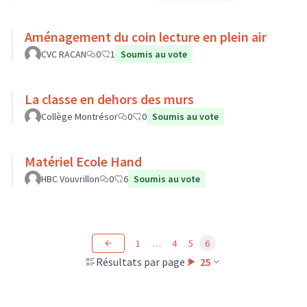
Aménagement du coin lecture en plein air
CVC RACAN
0
1
Soumis au vote
La classe en dehors des murs
Collège Montrésor
0
0
Soumis au vote
Matériel Ecole Hand
HBC Vouvrillon
0
6
Soumis au vote
1
…
4
5
6
Résultats par page :
25