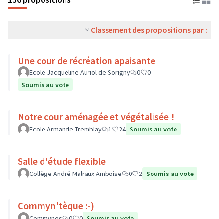
Classement des propositions par :
Une cour de récréation apaisante
Ecole Jacqueline Auriol de Sorigny
0
0
Soumis au vote
Notre cour aménagée et végétalisée !
Ecole Armande Tremblay
1
24
Soumis au vote
Salle d'étude flexible
Collège André Malraux Amboise
0
2
Soumis au vote
Commyn'tèque :-)
Commynes
0
0
Soumis au vote