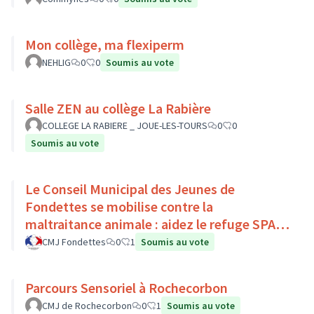
Mon collège, ma flexiperm
NEHLIG
0
0
Soumis au vote
Salle ZEN au collège La Rabière
COLLEGE LA RABIERE _ JOUE-LES-TOURS
0
0
Soumis au vote
Le Conseil Municipal des Jeunes de
Fondettes se mobilise contre la
maltraitance animale : aidez le refuge SPA
de Luynes !
CMJ Fondettes
0
1
Soumis au vote
Parcours Sensoriel à Rochecorbon
CMJ de Rochecorbon
0
1
Soumis au vote