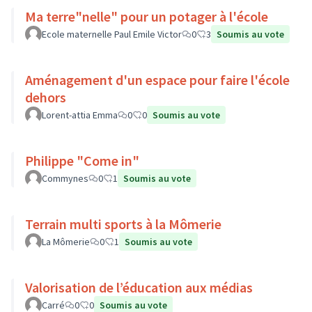
Ma terre"nelle" pour un potager à l'école
Ecole maternelle Paul Emile Victor
0
3
Soumis au vote
Aménagement d'un espace pour faire l'école
dehors
Lorent-attia Emma
0
0
Soumis au vote
Philippe "Come in"
Commynes
0
1
Soumis au vote
Terrain multi sports à la Mômerie
La Mômerie
0
1
Soumis au vote
Valorisation de l’éducation aux médias
Carré
0
0
Soumis au vote