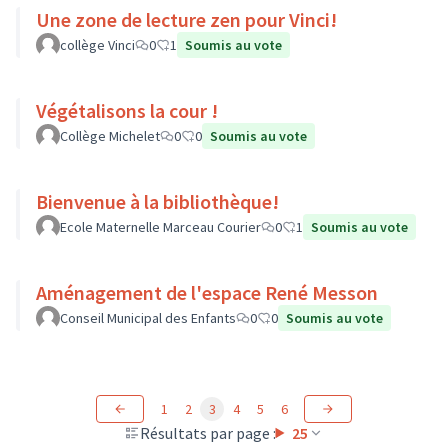
Une zone de lecture zen pour Vinci!
collège Vinci
0
1
Soumis au vote
Végétalisons la cour !
Collège Michelet
0
0
Soumis au vote
Bienvenue à la bibliothèque!
Ecole Maternelle Marceau Courier
0
1
Soumis au vote
Aménagement de l'espace René Messon
Conseil Municipal des Enfants
0
0
Soumis au vote
1
2
3
4
5
6
Résultats par page :
25