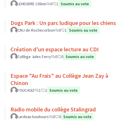
LEHEUDRE Céline
0
1
Soumis au vote
Dogs Park : Un parc ludique pour les chiens
CMJ de Rochecorbon
0
1
Soumis au vote
Création d'un espace lecture au CDI
Collège Jules Ferry
0
0
Soumis au vote
Espace "Au Frais" au Collège Jean Zay à
Chinon
FOUCAULT
1
2
Soumis au vote
Radio mobile du collège Stalingrad
Lardeau bouhours
0
0
Soumis au vote