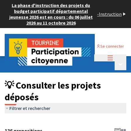
La phase d'instruction des projets du
budget participatif départemental
-
Instruction
jeunesse 2026 est en cours : du 06 juillet
2026 au 11 octobre 2026
Se connecter
Menu princi
Budget Participatif JEUNESSE 2024
/
Menu p
💡 Consulter les projets déposés
💡 Consulter les projets
déposés
Filtrer et rechercher
136 propositions