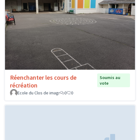
Réenchanter les cours de
Soumis au
vote
récréation
Ecole du Clos de imagr
0
0