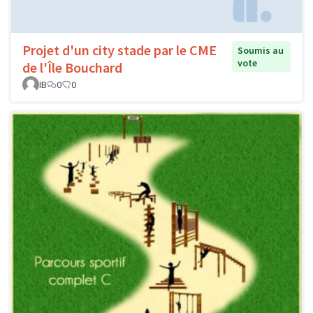
Projet d'un city stade par le CME
Soumis au
vote
de l'Île Bouchard
IB
0
0