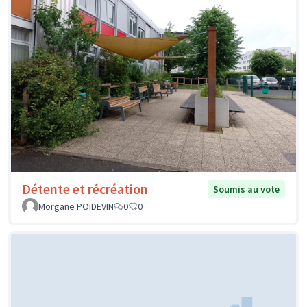
Détente et récréation
Soumis au vote
Morgane POIDEVIN
0
0