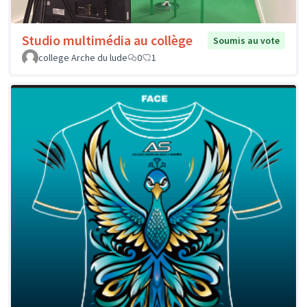
Studio multimédia au collège
Soumis au vote
college Arche du lude
0
1