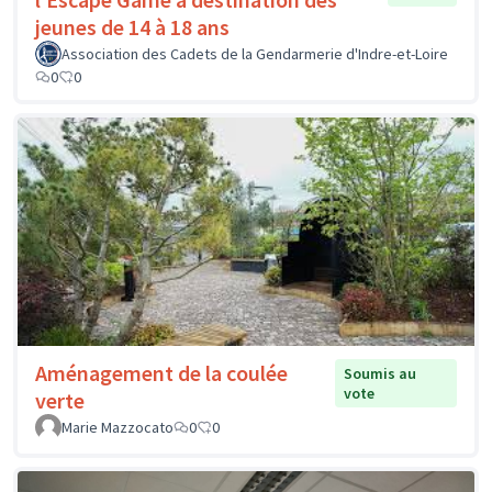
jeunes de 14 à 18 ans
Association des Cadets de la Gendarmerie d'Indre-et-Loire
0
0
Aménagement de la coulée
Soumis au
vote
verte
Marie Mazzocato
0
0