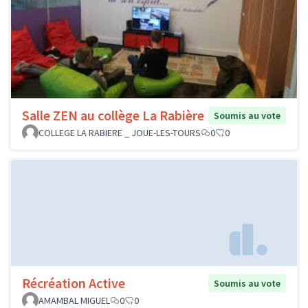
Salle ZEN au collège La Rabière
Soumis au vote
COLLEGE LA RABIERE _ JOUE-LES-TOURS
0
0
Récréation Active
Soumis au vote
AMAMBAL MIGUEL
0
0