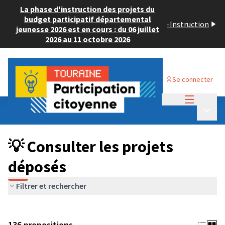
La phase d'instruction des projets du
budget participatif départemental
-
Instruction
jeunesse 2026 est en cours : du 06 juillet
2026 au 11 octobre 2026
Se connecter
Menu princi
Budget Participatif JEUNESSE 2024
/
Menu p
💡 Consulter les projets déposés
💡 Consulter les projets
déposés
Filtrer et rechercher
136 propositions