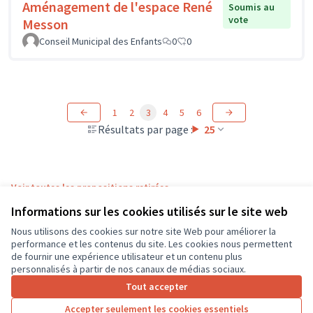
Aménagement de l'espace René
Soumis au
vote
Messon
Conseil Municipal des Enfants
0
0
1
2
3
4
5
6
Résultats par page :
25
Voir toutes les propositions retirées
Informations sur les cookies utilisés sur le site web
Nous utilisons des cookies sur notre site Web pour améliorer la
Conditions d'utilisation
performance et les contenus du site. Les cookies nous permettent
Paramètres des cookies
de fournir une expérience utilisateur et un contenu plus
CD37 sur X
CD37 sur Facebook
CD37 sur Instagram
CD37 sur YouTube
personnalisés à partir de nos canaux de médias sociaux.
(Lien externe)
(Lien externe)
(Lien externe)
(Lien externe)
Tout accepter
Accepter seulement les cookies essentiels