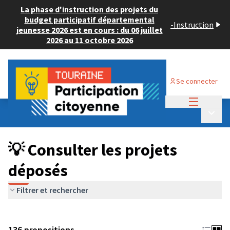
La phase d'instruction des projets du
budget participatif départemental
-
Instruction
jeunesse 2026 est en cours : du 06 juillet
2026 au 11 octobre 2026
Se connecter
Menu princi
Budget Participatif JEUNESSE 2024
/
Menu p
💡 Consulter les projets déposés
💡 Consulter les projets
déposés
Filtrer et rechercher
136 propositions