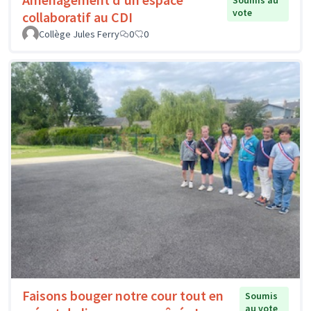
Soumis au
vote
collaboratif au CDI
Collège Jules Ferry
0
0
Faisons bouger notre cour tout en
Soumis
au vote