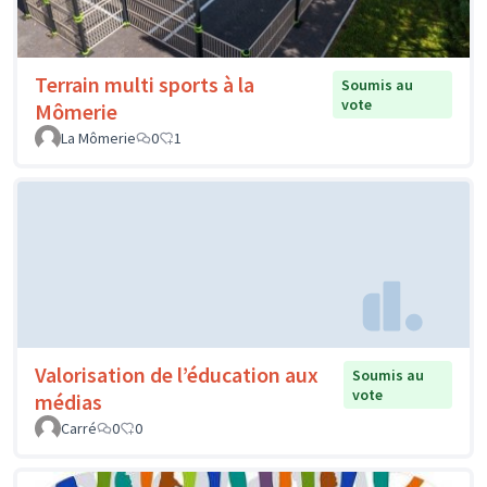
Terrain multi sports à la
Soumis au
vote
Mômerie
La Mômerie
0
1
Valorisation de l’éducation aux
Soumis au
vote
médias
Carré
0
0