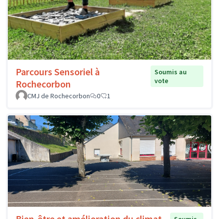
Parcours Sensoriel à
Soumis au
vote
Rochecorbon
CMJ de Rochecorbon
0
1
Bien-être et amélioration du climat