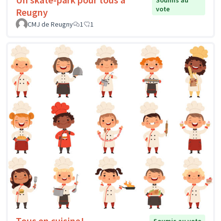
vote
Reugny
CMJ de Reugny
1
1
Tous en cuisine!