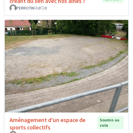
créant du lien avec nos aînés !
PERROTIN
0
0
Aménagement d’un espace de
Soumis au
vote
sports collectifs