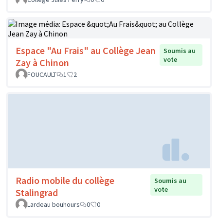
Espace "Au Frais" au Collège Jean
Soumis au
vote
Zay à Chinon
FOUCAULT
1
2
Radio mobile du collège
Soumis au
vote
Stalingrad
Lardeau bouhours
0
0