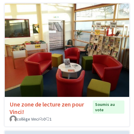
Une zone de lecture zen pour
Soumis au
vote
Vinci!
collège Vinci
0
1