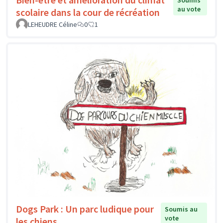
Soumis
au vote
scolaire dans la cour de récréation
LEHEUDRE Céline
0
1
Dogs Park : Un parc ludique pour
Soumis au
vote
les chiens