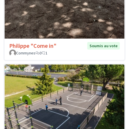
Philippe "Come in"
Soumis au vote
Commynes
0
1