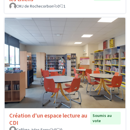
CMJ de Rochecorbon
0
1
Création d'un espace lecture au
Soumis au
vote
CDI
Collège Jules Ferry
0
0