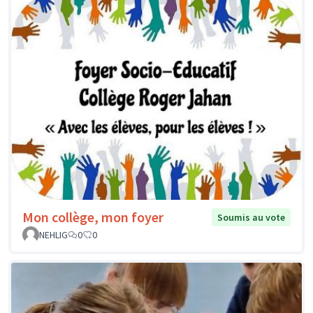
Mon collège, mon foyer
Soumis au vote
NEHLIG
0
0