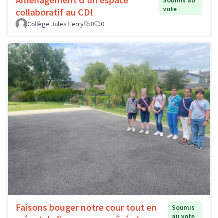
Soumis au
vote
collaboratif au CDI
Collège Jules Ferry
0
0
Faisons bouger notre cour tout en
Soumis
au vote