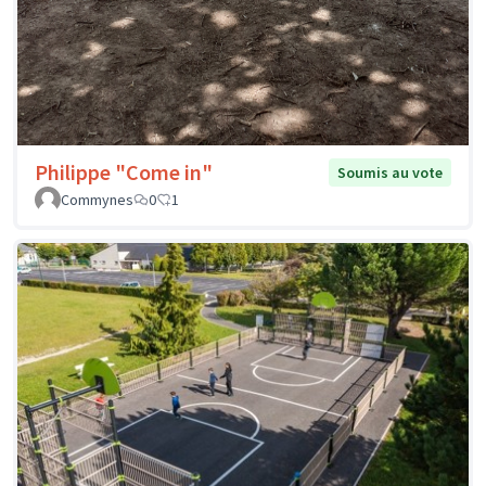
Philippe "Come in"
Soumis au vote
Commynes
0
1