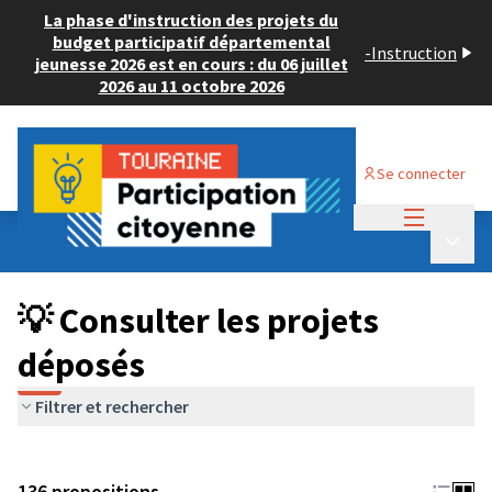
La phase d'instruction des projets du
budget participatif départemental
-
Instruction
jeunesse 2026 est en cours : du 06 juillet
2026 au 11 octobre 2026
Se connecter
Menu princi
Budget Participatif JEUNESSE 2024
/
Menu p
💡 Consulter les projets déposés
💡 Consulter les projets
déposés
Filtrer et rechercher
136 propositions