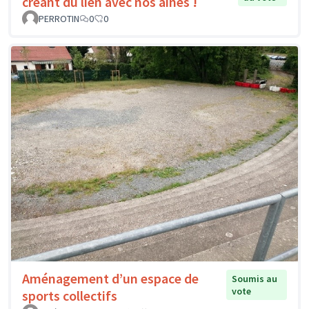
créant du lien avec nos aînés !
PERROTIN
0
0
Aménagement d’un espace de
Soumis au
vote
sports collectifs