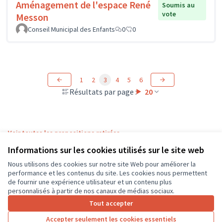
Aménagement de l'espace René
Soumis au
vote
Messon
Conseil Municipal des Enfants
0
0
1
2
3
4
5
6
Résultats par page :
20
Voir toutes les propositions retirées
Informations sur les cookies utilisés sur le site web
Nous utilisons des cookies sur notre site Web pour améliorer la
Conditions d'utilisation
performance et les contenus du site. Les cookies nous permettent
Paramètres des cookies
de fournir une expérience utilisateur et un contenu plus
CD37 sur X
CD37 sur Facebook
CD37 sur Instagram
CD37 sur YouTube
personnalisés à partir de nos canaux de médias sociaux.
(Lien externe)
(Lien externe)
(Lien externe)
(Lien externe)
Tout accepter
Accepter seulement les cookies essentiels