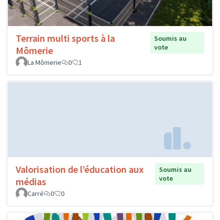
Terrain multi sports à la
Soumis au
vote
Mômerie
La Mômerie
0
1
Valorisation de l’éducation aux
Soumis au
vote
médias
Carré
0
0