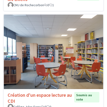
CMJ de Rochecorbon
0
1
Création d'un espace lecture au
Soumis au
vote
CDI
Collège Jules Ferry
0
0