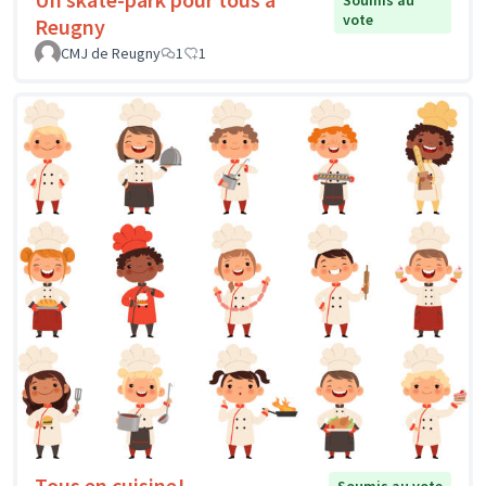
vote
Reugny
CMJ de Reugny
1
1
Tous en cuisine!