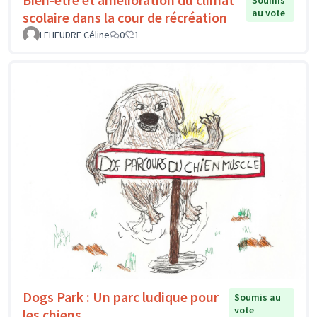
Soumis
au vote
scolaire dans la cour de récréation
LEHEUDRE Céline
0
1
Dogs Park : Un parc ludique pour
Soumis au
vote
les chiens