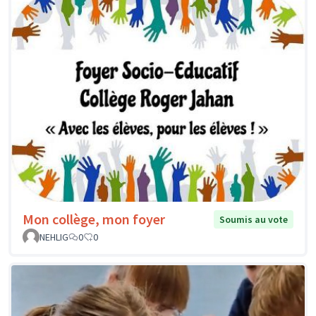
Mon collège, mon foyer
Soumis au vote
NEHLIG
0
0