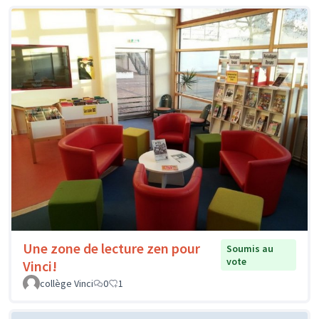
Une zone de lecture zen pour
Soumis au
vote
Vinci!
collège Vinci
0
1