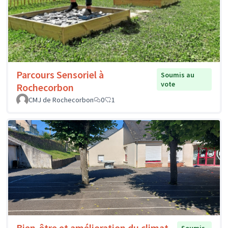
Parcours Sensoriel à
Soumis au
vote
Rochecorbon
CMJ de Rochecorbon
0
1
Bien-être et amélioration du climat