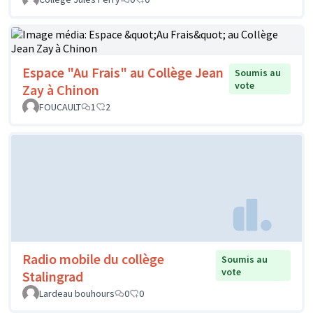
Espace "Au Frais" au Collège Jean
Soumis au
vote
Zay à Chinon
FOUCAULT
1
2
Radio mobile du collège
Soumis au
vote
Stalingrad
Lardeau bouhours
0
0