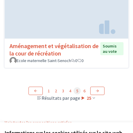
Aménagement et végétalisation de
Soumis
au vote
la cour de récréation
Ecole maternelle Saint-Senoch
0
0
1
2
3
4
5
6
Résultats par page :
25
Voir toutes les propositions retirées
Informations sur les cookies utilisés sur le site web