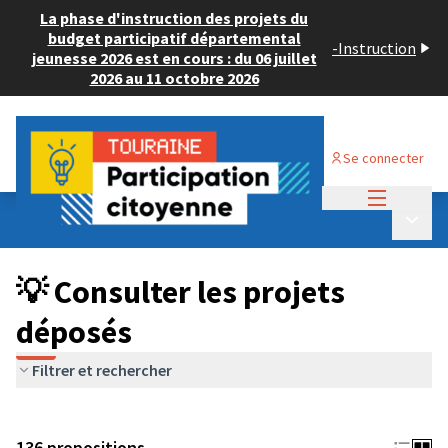
La phase d'instruction des projets du
budget participatif départemental
-
Instruction
jeunesse 2026 est en cours : du 06 juillet
2026 au 11 octobre 2026
Se connecter
Menu princi
Budget Participatif JEUNESSE 2024
/
Menu p
💡 Consulter les projets déposés
💡 Consulter les projets
déposés
Filtrer et rechercher
136 propositions