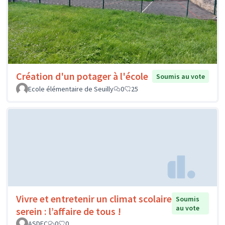
Création d'un potager à l'école
Soumis au vote
Ecole élémentaire de Seuilly
0
25
Vivre et entretenir un climat scolaire
Soumis
au vote
serein : l’affaire de tous !
ASDEC
0
0