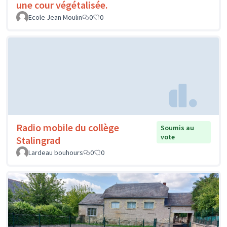
une cour végétalisée.
Ecole Jean Moulin
0
0
Radio mobile du collège
Soumis au
vote
Stalingrad
Lardeau bouhours
0
0