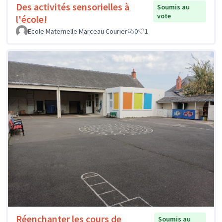
Des activités sensorielles à
Soumis au
vote
l'école!
Ecole Maternelle Marceau Courier
0
1
Réenchanter les cours de
Soumis au