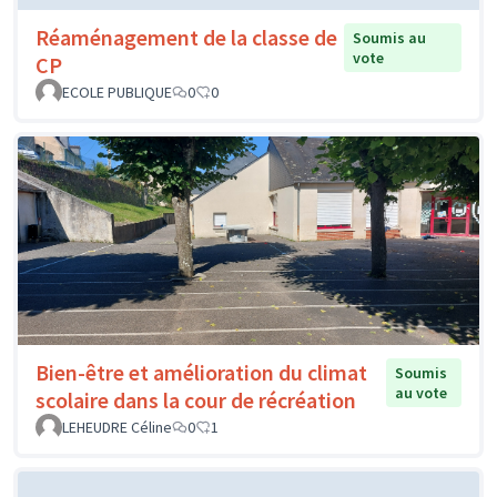
Réaménagement de la classe de
Soumis au
vote
CP
ECOLE PUBLIQUE
0
0
Bien-être et amélioration du climat
Soumis
au vote
scolaire dans la cour de récréation
LEHEUDRE Céline
0
1