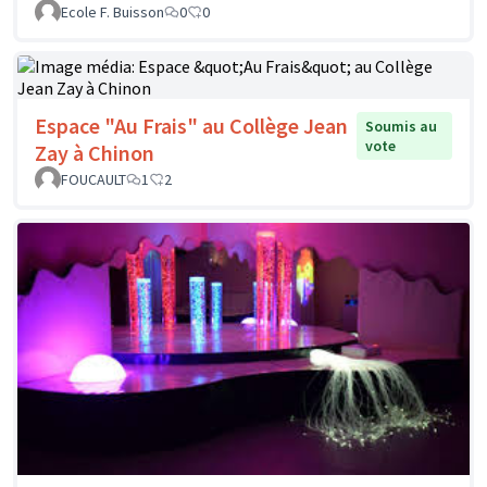
Ecole F. Buisson
0
0
Espace "Au Frais" au Collège Jean
Soumis au
vote
Zay à Chinon
FOUCAULT
1
2