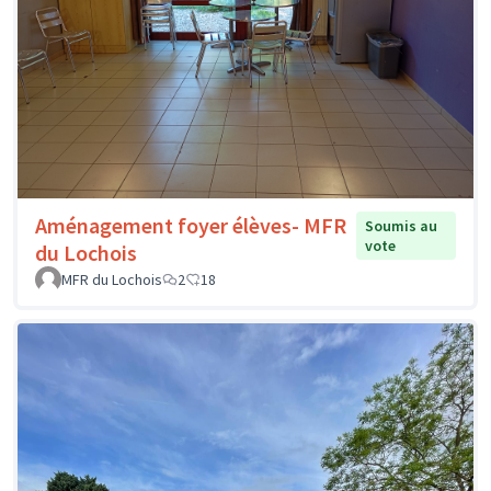
Aménagement foyer élèves- MFR
Soumis au
vote
du Lochois
MFR du Lochois
2
18