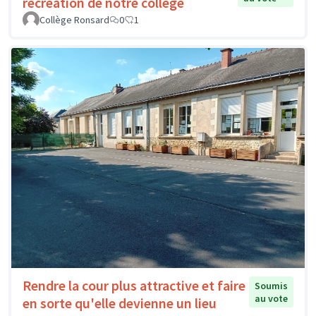
récréation de notre collège
Collège Ronsard
0
1
Rendre la cour plus attractive et faire
Soumis
au vote
en sorte qu'elle devienne un lieu