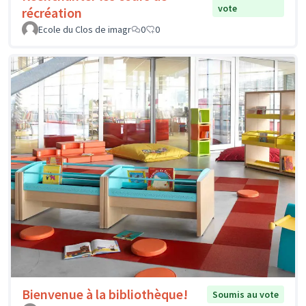
vote
récréation
Ecole du Clos de imagr
0
0
Bienvenue à la bibliothèque!
Soumis au vote