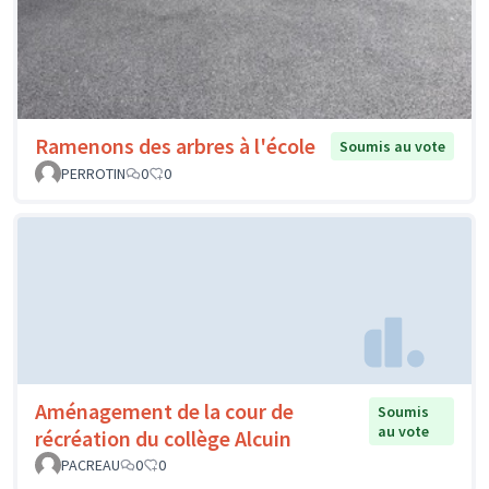
Ramenons des arbres à l'école
Soumis au vote
PERROTIN
0
0
Aménagement de la cour de
Soumis
au vote
récréation du collège Alcuin
PACREAU
0
0