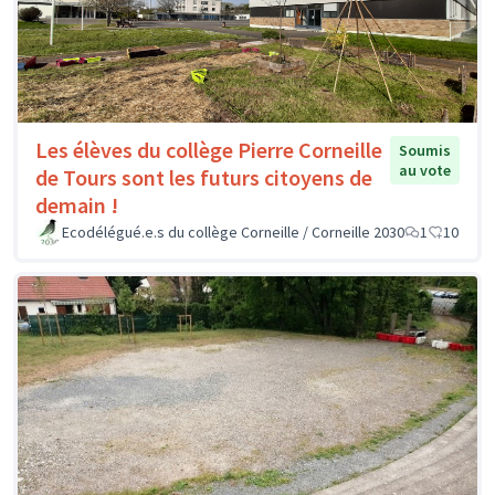
Les élèves du collège Pierre Corneille
Soumis
au vote
de Tours sont les futurs citoyens de
demain !
Ecodélégué.e.s du collège Corneille / Corneille 2030
1
10