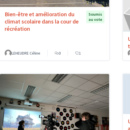
Bien-être et amélioration du
Soumis
au vote
climat scolaire dans la cour de
récréation
LEHEUDRE Céline
0
1