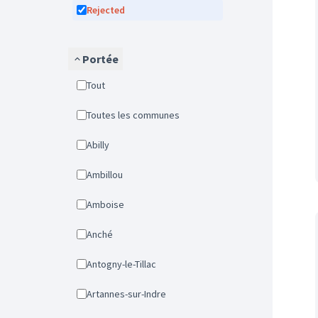
Rejected
Portée
Tout
Toutes les communes
Abilly
Ambillou
Amboise
Anché
Antogny-le-Tillac
Artannes-sur-Indre