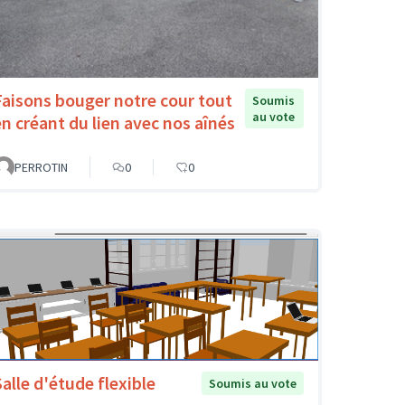
Faisons bouger notre cour tout
Soumis
au vote
en créant du lien avec nos aînés
PERROTIN
0
0
Salle d'étude flexible
Soumis au vote