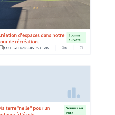
Création d'espaces dans notre
Soumis
au vote
cour de récréation.
COLLEGE FRANCOIS RABELAIS
0
1
Ma terre"nelle" pour un
Soumis au
vote
potager à l'école