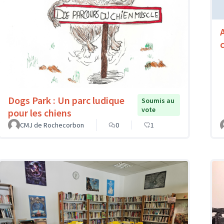
Dogs Park : Un parc ludique
Soumis au
vote
pour les chiens
CMJ de Rochecorbon
0
1