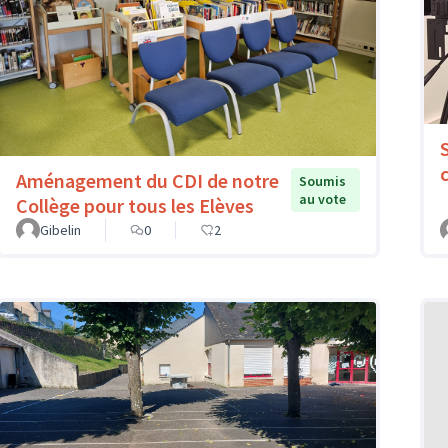
Aménagement du CDI de notre
Soumis
au vote
Collège pour tous les Elèves
Gibelin
0
2