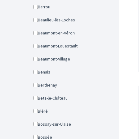
Barrou
Beaulieu-lès-Loches
Beaumont-en-Véron
Beaumont-Louestault
Beaumont-Village
Benais
Berthenay
Betz-le-Château
Bléré
Bossay-sur-Claise
Bossée