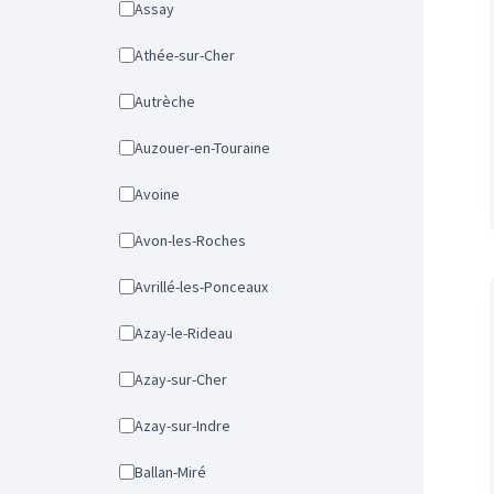
Assay
Athée-sur-Cher
Autrèche
Auzouer-en-Touraine
Avoine
Avon-les-Roches
Avrillé-les-Ponceaux
Azay-le-Rideau
Azay-sur-Cher
Azay-sur-Indre
Ballan-Miré