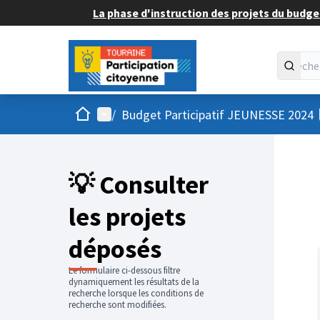
La phase d'instruction des projets du budget
Accueil
Menu principal
/
Budget Participatif JEUNESSE 2024
💡 Consulter
les projets
déposés
Le formulaire ci-dessous filtre
dynamiquement les résultats de la
recherche lorsque les conditions de
recherche sont modifiées.