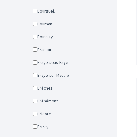
Bourgueil
Bournan
Boussay
Braslou
Braye-sous-Faye
Braye-sur-Maulne
Brèches
Bréhémont
Bridoré
Brizay