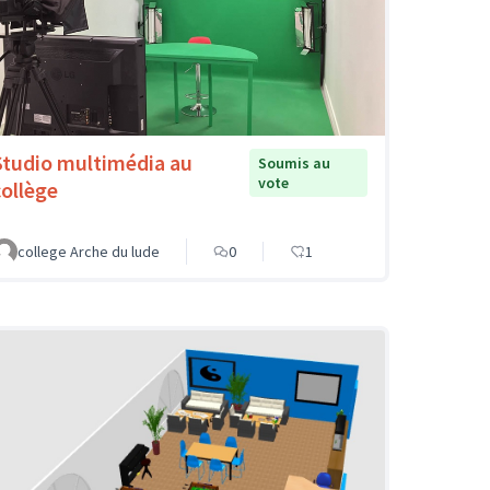
Studio multimédia au
Soumis au
vote
collège
college Arche du lude
0
1