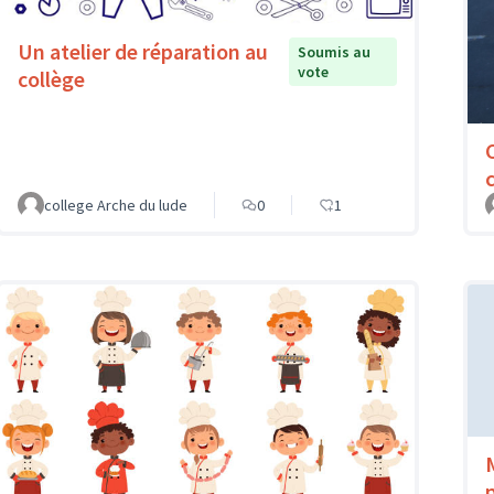
Un atelier de réparation au
Soumis au
vote
collège
college Arche du lude
0
1