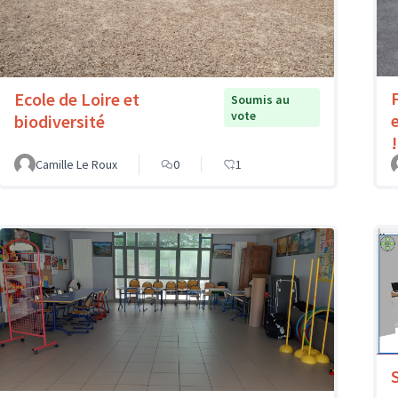
Ecole de Loire et
Soumis au
vote
biodiversité
!
Camille Le Roux
0
1