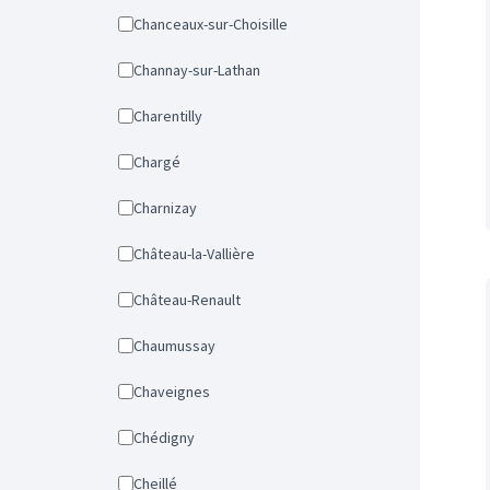
Chanceaux-sur-Choisille
Channay-sur-Lathan
Charentilly
Chargé
Charnizay
Château-la-Vallière
Château-Renault
Chaumussay
Chaveignes
Chédigny
Cheillé