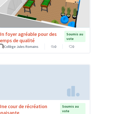
Un foyer agréable pour des
Soumis au
vote
temps de qualité
Collège Jules Romains
0
0
Une cour de récréation
Soumis au
vote
apaisante