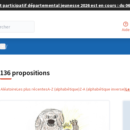
 participatif départemental jeunesse 2026 est en cours : du 06 
Aide
Menu utilisateur
/
136 propositions
Aléatoire
Les plus récentes
A-Z (alphabétique)
Z-A (alphabétique inverse)
Le