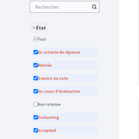
État
Tout
En attente de réponse
Retirée
Soumis au vote
En cours d'évaluation
Non retenue
Evaluating
Accepted