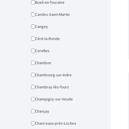
Bueil-en-Touraine
Candes-Saint-Martin
Cangey
Céré-la-Ronde
Cerelles
Chambon
Chambourg-sur-Indre
Chambray-lès-Tours
Champigny-sur-Veude
Chançay
Chanceaux-près-Loches