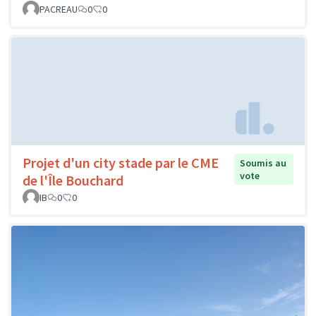
PACREAU
0
0
Projet d'un city stade par le CME
Soumis au
vote
de l'Île Bouchard
IB
0
0