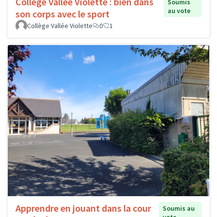
Collège Vallée Violette : bien dans
Soumis
au vote
son corps avec le sport
Collège Vallée Violette
0
1
Apprendre en jouant dans la cour
Soumis au
vote