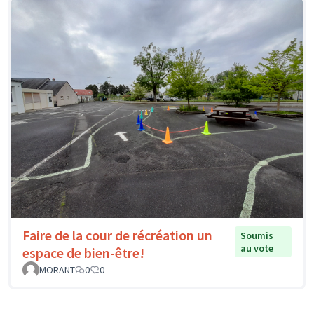
Faire de la cour de récréation un
Soumis
au vote
espace de bien-être!
MORANT
0
0