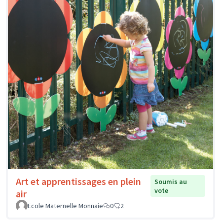
Art et apprentissages en plein
Soumis au
vote
air
Ecole Maternelle Monnaie
0
2