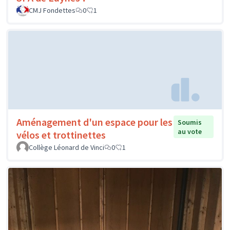
CMJ Fondettes
0
1
Aménagement d'un espace pour les
Soumis
au vote
vélos et trottinettes
Collège Léonard de Vinci
0
1