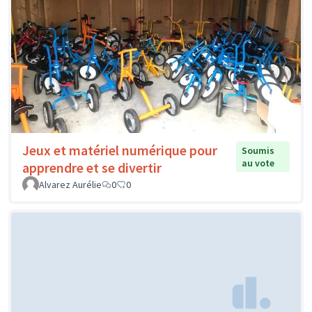
Jeux et matériel numérique pour
Soumis
au vote
apprendre et se divertir
Alvarez Aurélie
0
0