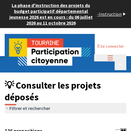
La phase d'instruction des projets du
budget participatif départemental
-
Instruction
jeunesse 2026 est en cours : du 06 juillet
2026 au 11 octobre 2026
Se connecter
Menu princi
Budget Participatif JEUNESSE 2024
/
Menu p
💡 Consulter les projets déposés
💡 Consulter les projets
déposés
Filtrer et rechercher
136 propositions