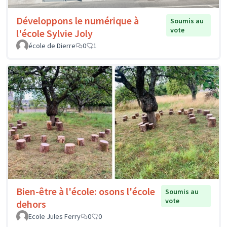
Développons le numérique à
Soumis au
vote
l'école Sylvie Joly
école de Dierre
0
1
Bien-être à l'école: osons l'école
Soumis au
vote
dehors
Ecole Jules Ferry
0
0