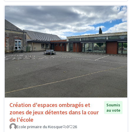
Création d'espaces ombragés et
Soumis
au vote
zones de jeux détentes dans la cour
de l'école
Ecole primaire du Kiosque
0
26