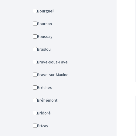
Bourgueil
Bournan
Boussay
Braslou
Braye-sous-Faye
Braye-sur-Maulne
Brèches
Bréhémont
Bridoré
Brizay