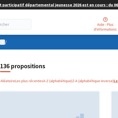
 participatif départemental jeunesse 2026 est en cours : du 06 
Aide - Plus
d'informations
Menu utilisateur
/
136 propositions
Aléatoire
Les plus récentes
A-Z (alphabétique)
Z-A (alphabétique inverse)
Le