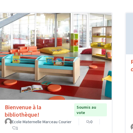
Bienvenue à la
Soumis au
vote
bibliothèque!
Ecole Maternelle Marceau Courier
0
1