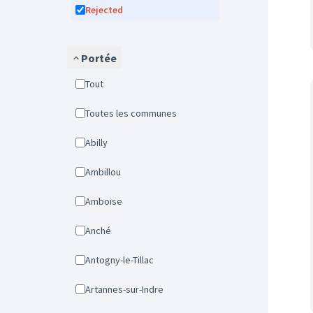
Rejected
Portée
Tout
Toutes les communes
Abilly
Ambillou
Amboise
Anché
Antogny-le-Tillac
Artannes-sur-Indre