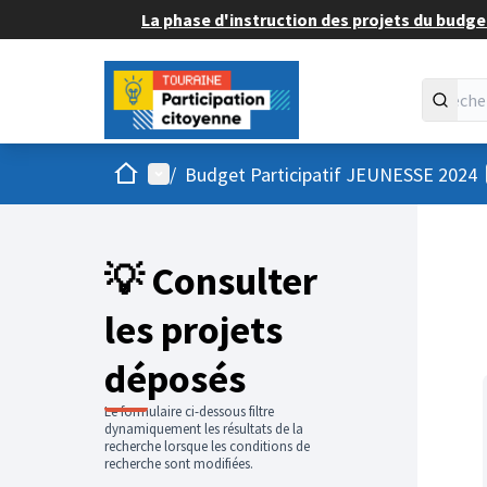
La phase d'instruction des projets du budget
Accueil
Menu principal
/
Budget Participatif JEUNESSE 2024
💡 Consulter
les projets
déposés
Le formulaire ci-dessous filtre
dynamiquement les résultats de la
recherche lorsque les conditions de
recherche sont modifiées.