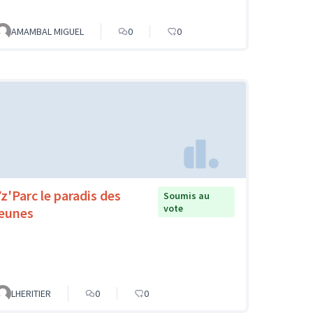
AMAMBAL MIGUEL
0
0
Yz'Parc le paradis des
Soumis au
vote
jeunes
LHERITIER
0
0