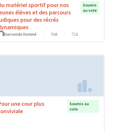
Du matériel sportif pour nos
Soumis
au vote
jeunes élèves et des parcours
ludiques pour des récrés
dynamiques
Gersende Dominé
0
2
Pour une cour plus
Soumis au
vote
conviviale