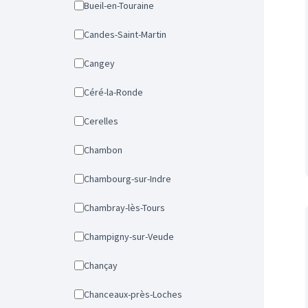
Bueil-en-Touraine
Candes-Saint-Martin
Cangey
Céré-la-Ronde
Cerelles
Chambon
Chambourg-sur-Indre
Chambray-lès-Tours
Champigny-sur-Veude
Chançay
Chanceaux-près-Loches