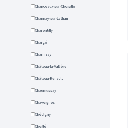
Chanceaux-sur-Choisille
Channay-sur-Lathan
Charentilly
Chargé
Charnizay
Château-la-Vallière
Château-Renault
Chaumussay
Chaveignes
Chédigny
Cheillé