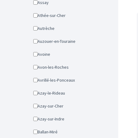
Assay
Athée-sur-Cher
Autrèche
Auzouer-en-Touraine
Avoine
Avon-les-Roches
Avrillé-les-Ponceaux
Azay-le-Rideau
Azay-sur-Cher
Azay-sur-Indre
Ballan-Miré