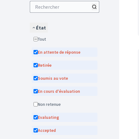
État
Tout
En attente de réponse
Retirée
Soumis au vote
En cours d'évaluation
Non retenue
Evaluating
Accepted