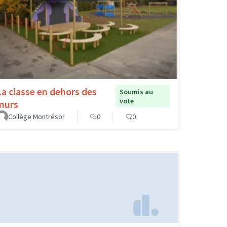
La classe en dehors des
Soumis au
vote
murs
Collège Montrésor
0
0