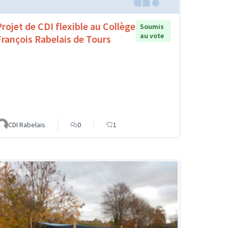
Projet de CDI flexible au Collège
Soumis
au vote
François Rabelais de Tours
CDI Rabelais
0
1