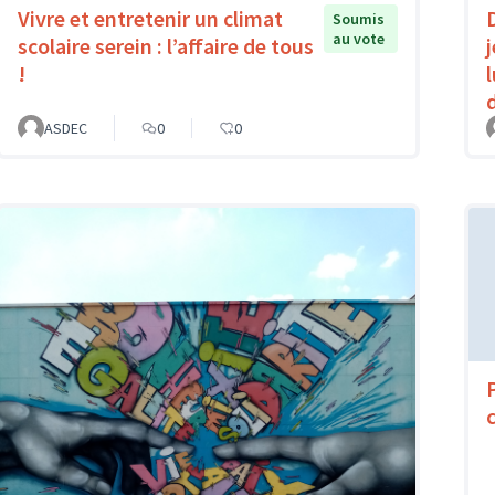
Vivre et entretenir un climat
Soumis
au vote
scolaire serein : l’affaire de tous
!
ASDEC
0
0