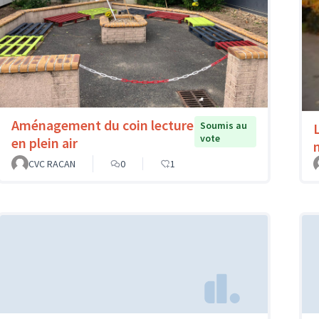
Aménagement du coin lecture
Soumis au
vote
en plein air
CVC RACAN
0
1