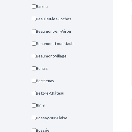
Barrou
Beaulieu-lès-Loches
Beaumont-en-Véron
Beaumont-Louestault
Beaumont-Village
Benais
Berthenay
Betz-le-Château
Bléré
Bossay-sur-Claise
Bossée