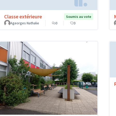
Classe extérieure
Soumis au vote
Ageorges Nathalie
0
0