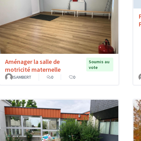
Aménager la salle de
Soumis au
vote
motricité maternelle
ISAMBERT
0
0