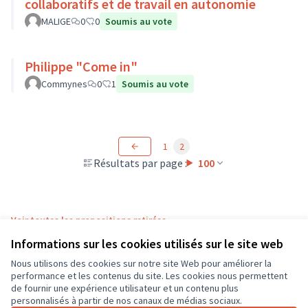
collaboratifs et de travail en autonomie
MALIGE
0
0
Soumis au vote
Philippe "Come in"
Commynes
0
1
Soumis au vote
1
2
Résultats par page :
100
Voir toutes les propositions retirées
Informations sur les cookies utilisés sur le site web
Nous utilisons des cookies sur notre site Web pour améliorer la
Conditions d'utilisation
performance et les contenus du site. Les cookies nous permettent
Paramètres des cookies
de fournir une expérience utilisateur et un contenu plus
CD37 sur X
CD37 sur Facebook
CD37 sur Instagram
CD37 sur YouTube
personnalisés à partir de nos canaux de médias sociaux.