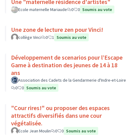
Une "maternelle résidence d'artistes"
Ecole maternelle Mariaude
0
0
Soumis au vote
Une zone de lecture zen pour Vinci!
collège Vinci
0
1
Soumis au vote
Développement de scenarios pour l’Escape
Game à destination des jeunes de 14 à 18
ans
Association des Cadets de la Gendarmerie d'Indre-et-Loire
0
0
Soumis au vote
"Cour rires!" ou proposer des espaces
attractifs diversifiés dans une cour
végétalisée.
Ecole Jean Moulin
0
0
Soumis au vote