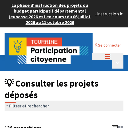
La phase d'instruction des projets du
budget participatif départemental
-
Instruction
jeunesse 2026 est en cours : du 06 juillet
2026 au 11 octobre 2026
Se connecter
Menu princi
Budget Participatif JEUNESSE 2024
/
Menu p
💡 Consulter les projets déposés
💡 Consulter les projets
déposés
Filtrer et rechercher
136 propositions