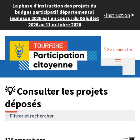
La phase d'instruction des projets du
budget participatif départemental
-
Instruction
jeunesse 2026 est en cours : du 06 juillet
2026 au 11 octobre 2026
Se connecter
Menu princi
Budget Participatif JEUNESSE 2024
/
Menu p
💡 Consulter les projets déposés
💡 Consulter les projets
déposés
Filtrer et rechercher
136 propositions