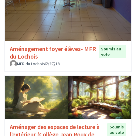
Aménagement foyer élèves- MFR
Soumis au
vote
du Lochois
MFR du Lochois
2
18
Aménager des espaces de lecture à
Soumis
au vote
l’extérieur (Collège Jean Roux de