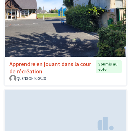
Apprendre en jouant dans la cour
Soumis au
vote
de récréation
QUENSON
0
0