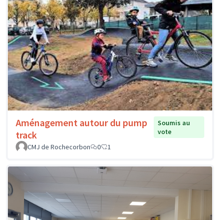
Aménagement autour du pump
Soumis au
vote
track
CMJ de Rochecorbon
0
1