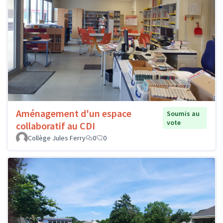
Aménagement d'un espace
Soumis au
vote
collaboratif au CDI
Collège Jules Ferry
0
0