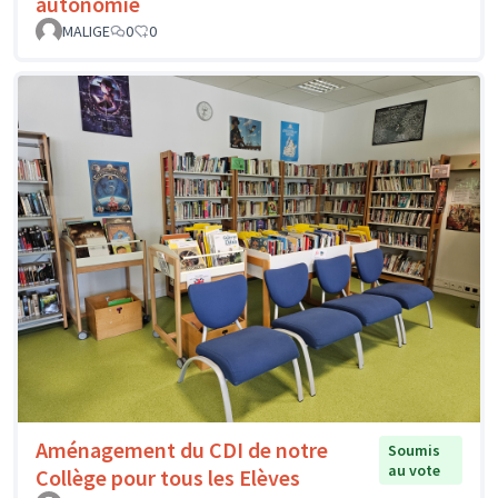
autonomie
MALIGE
0
0
Aménagement du CDI de notre
Soumis
au vote
Collège pour tous les Elèves