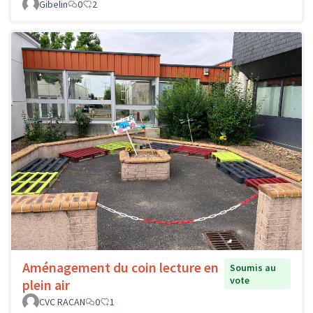
Gibelin
0
2
Aménagement du coin lecture en
Soumis au
vote
plein air
CVC RACAN
0
1