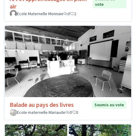
vote
air
Ecole Maternelle Monnaie
0
2
Balade au pays des livres
Soumis au vote
Ecole maternelle Mariaude
0
0