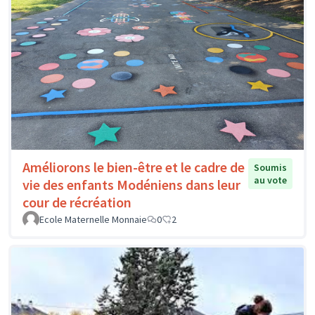
Améliorons le bien-être et le cadre de
Soumis
au vote
vie des enfants Modéniens dans leur
cour de récréation
Ecole Maternelle Monnaie
0
2