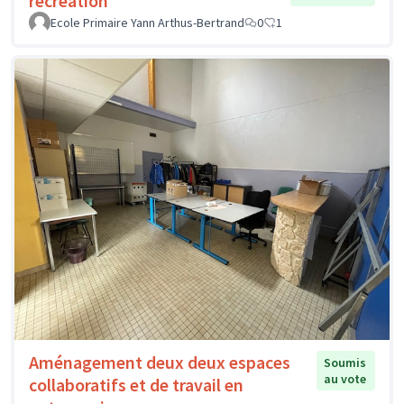
récréation
Ecole Primaire Yann Arthus-Bertrand
0
1
Aménagement deux deux espaces
Soumis
au vote
collaboratifs et de travail en