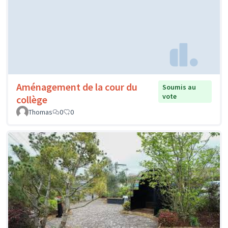
Aménagement de la cour du
Soumis au
vote
collège
Thomas
0
0