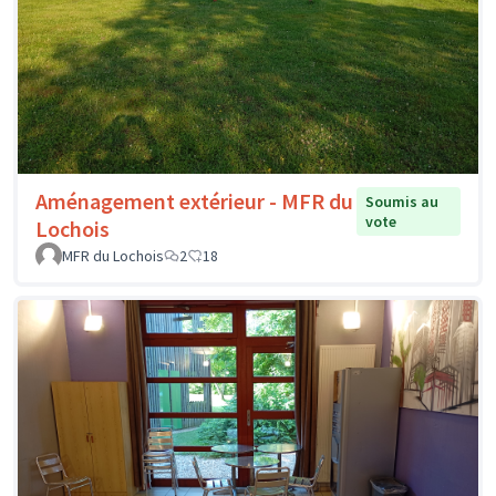
Aménagement extérieur - MFR du
Soumis au
vote
Lochois
MFR du Lochois
2
18