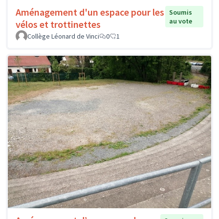
Aménagement d'un espace pour les
Soumis
au vote
vélos et trottinettes
Collège Léonard de Vinci
0
1