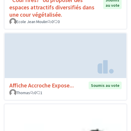
Soumis
au vote
espaces attractifs diversifiés dans
une cour végétalisée.
Ecole Jean Moulin
0
0
Affiche Accroche Expose...
Soumis au vote
Thomas
0
1