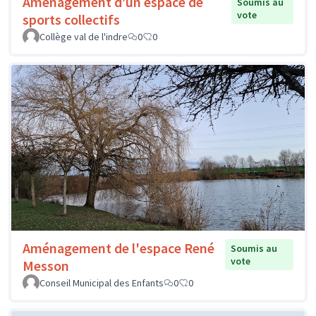
Aménagement d’un espace de
Soumis au
vote
sports collectifs
Collège val de l'indre
0
0
Aménagement de l'espace René
Soumis au
vote
Messon
Conseil Municipal des Enfants
0
0