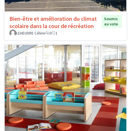
Bien-être et amélioration du climat
Soumis
au vote
scolaire dans la cour de récréation
LEHEUDRE Céline
0
1