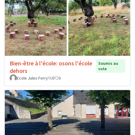
Bien-être à l'école: osons l'école
Soumis au
vote
dehors
Ecole Jules Ferry
0
0